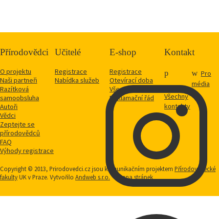
Přírodovědci
Učitelé
E-shop
Kontakt
O projektu
Registrace
Registrace
Pro
Naši partneři
Nabídka služeb
Otevírací doba
média
Razítková
Vše o nákupu
Všechny
samoobsluha
Reklamační řád
kontakty
Autoři
Vědci
Zeptejte se
přírodovědců
FAQ
Výhody registrace
Copyright © 2013, Prirodovedci.cz jsou komunikačním projektem
Přírodovědecké
fakulty
UK v Praze. Vytvořilo
Andweb s.r.o.
Mapa stránek