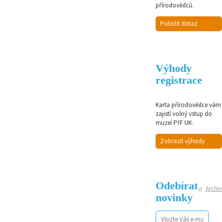
přírodovědců.
Položit dotaz
Výhody
registrace
Karta přírodovědce vám
zajistí volný vstup do
muzeí PřF UK.
Zobrazit výhody
Odebírat
Archiv
novinky