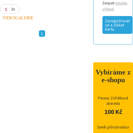
čerpat
mnoho
2x
výhod
.
VIDEOGALERIE
Zaregistrovat
se a získat
kartu
1
Vybíráme z
e-shopu
Pexeso Zvířátková
abeceda
100 Kč
Deník přírodovědce