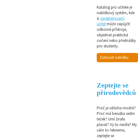
Katalog pro učitele je
nabídkový systém, kde
si
zaregistrovaný
učitel
může zapůjčit
odborné přístroje,
objednat praktická
cvičení nebo přednášky
pro studenty.
Zobrazit nabídku
Zeptejte se
přírodovědců
Proč je obloha modrá?
Proč má beruška sedm
teček? Umí žirafa
plavat? Vy to nevíte? My
vám to řekneme,
zeptejte se