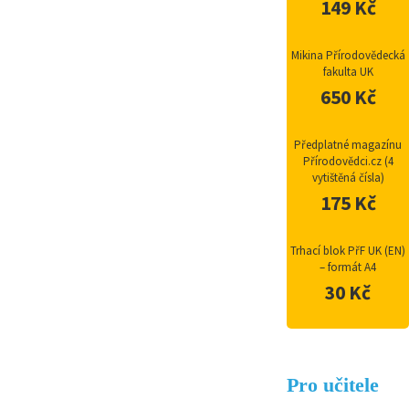
149 Kč
Mikina Přírodovědecká
fakulta UK
650 Kč
Předplatné magazínu
Přírodovědci.cz (4
vytištěná čísla)
175 Kč
Trhací blok PřF UK (EN)
– formát A4
30 Kč
Pro učitele