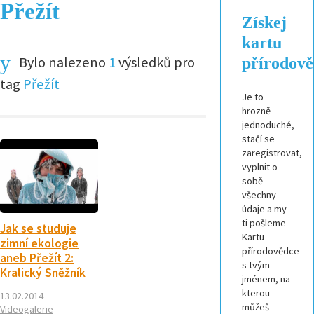
Přežít
Získej
kartu
Bylo nalezeno
1
výsledků pro
přírodov
tag
Přežít
Je to
hrozně
jednoduché,
stačí se
zaregistrovat,
vyplnit o
sobě
všechny
údaje a my
ti pošleme
Jak se studuje
Kartu
zimní ekologie
přírodovědce
aneb Přežít 2:
s tvým
Kralický Sněžník
jménem, na
kterou
13.02.2014
můžeš
Videogalerie