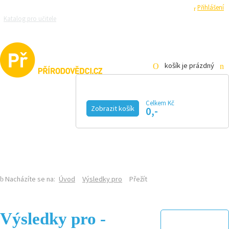
Registrace
Přihlášení
Katalog pro učitele
Zeptejte se přírodovědců
Razítková samoobsluha
Pro média
košík je prázdný
Celkem Kč
Zobrazit košík
0,-
KALENDÁŘ AKCÍ
MAGAZÍN
VIDEO
FOTOGALERIE
KE STAŽENÍ
E-SHOP
Nacházíte se na:
Úvod
Výsledky pro
Přežít
Výsledky pro -