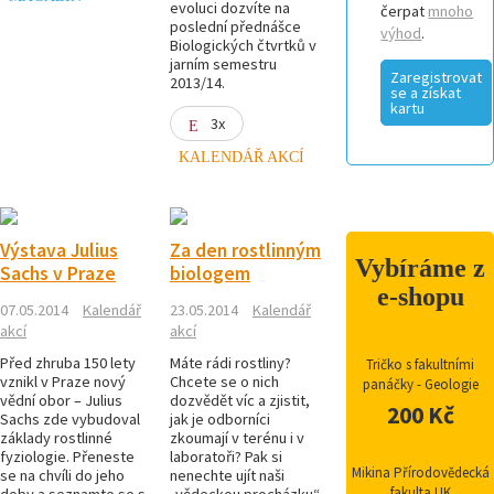
evoluci dozvíte na
čerpat
mnoho
poslední přednášce
výhod
.
Biologických čtvrtků v
jarním semestru
Zaregistrovat
2013/14.
se a získat
kartu
3x
KALENDÁŘ AKCÍ
Výstava Julius
Za den rostlinným
Vybíráme z
Sachs v Praze
biologem
e-shopu
07.05.2014
Kalendář
23.05.2014
Kalendář
akcí
akcí
Před zhruba 150 lety
Máte rádi rostliny?
Tričko s fakultními
vznikl v Praze nový
Chcete se o nich
panáčky - Geologie
vědní obor – Julius
dozvědět víc a zjistit,
200 Kč
Sachs zde vybudoval
jak je odborníci
základy rostlinné
zkoumají v terénu i v
fyziologie. Přeneste
laboratoři? Pak si
Mikina Přírodovědecká
se na chvíli do jeho
nenechte ujít naši
fakulta UK
doby a seznamte se s
„vědeckou procházku“