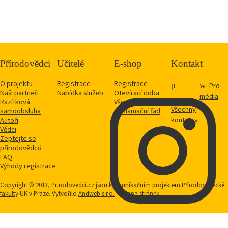
Přírodovědci
Učitelé
E-shop
Kontakt
O projektu
Registrace
Registrace
Pro
Naši partneři
Nabídka služeb
Otevírací doba
média
Razítková
Vše o nákupu
Všechny
samoobsluha
Reklamační řád
kontakty
Autoři
Vědci
Zeptejte se
přírodovědců
FAQ
Výhody registrace
Copyright © 2013, Prirodovedci.cz jsou komunikačním projektem
Přírodovědecké
fakulty
UK v Praze. Vytvořilo
Andweb s.r.o.
Mapa stránek