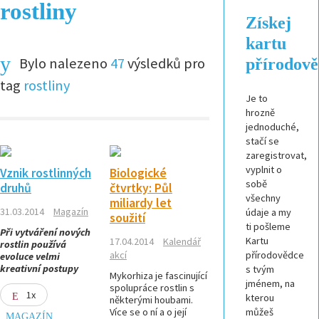
rostliny
Získej
kartu
Bylo nalezeno
47
výsledků pro
přírodov
tag
rostliny
Je to
hrozně
jednoduché,
stačí se
zaregistrovat,
vyplnit o
Vznik rostlinných
Biologické
sobě
druhů
čtvrtky: Půl
všechny
miliardy let
31.03.2014
Magazín
údaje a my
soužití
ti pošleme
Při vytváření nových
Kartu
17.04.2014
Kalendář
rostlin používá
akcí
přírodovědce
evoluce velmi
kreativní postupy
s tvým
Mykorhiza je fascinující
jménem, na
spolupráce rostlin s
1x
kterou
některými houbami.
Více se o ní a o její
můžeš
MAGAZÍN