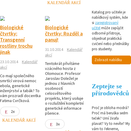
KALENDÁŘ AKCÍ
Katalog pro učitele je
nabídkový systém, kde
si
zaregistrovaný
Biologické
Biologické
učitel
může zapůjčit
čtvrtky:
čtvrtky: Rozděl a
odborné přístroje,
objednat praktická
Transgenní
panuj!
cvičení nebo přednášky
rostliny trochu
pro studenty.
31.10.2014
Kalendář
jinak
akcí
Zobrazit nabídku
23.10.2014
Kalendář
Tentokrát přivítáme
akcí
vzácného hosta z
Olomouce. Profesor
Co mají společného
Jaroslav Doležel je
smrtící virová nemoc
jednou z hlavních
Zeptejte se
ebola, genetické
osobností
inženýrství a tabák? To
přírodovědců
celosvětového
vám prozradí docentka
projektu, který usiluje
Fatima Cvrčková.
o rozluštění kompletní
Proč je obloha modrá?
genetické informace
2x
pšenice.
Proč má beruška sedm
teček? Umí žirafa
KALENDÁŘ AKCÍ
plavat? Vy to nevíte? My
3x
vám to řekneme,