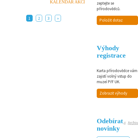
KALENDÁŘ AKCÍ
zeptejte se
přírodovědců.
1
2
3
»
Položit dotaz
Výhody
registrace
Karta přírodovědce vám
zajistí volný vstup do
muzeí PřF UK.
Zobrazit výhody
Odebírat
Archiv
novinky