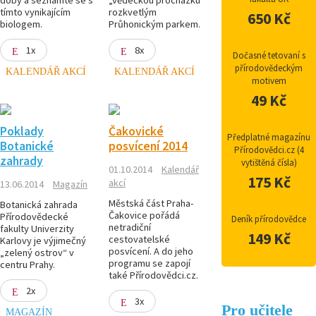
tímto vynikajícím
rozkvetlým
650 Kč
biologem.
Průhonickým parkem.
1x
8x
Dočasné tetovaní s
přírodovědeckým
KALENDÁŘ AKCÍ
KALENDÁŘ AKCÍ
motivem
49 Kč
Poklady
Čakovické
Předplatné magazínu
Botanické
posvícení 2014
Přírodovědci.cz (4
zahrady
vytištěná čísla)
01.10.2014
Kalendář
175 Kč
akcí
13.06.2014
Magazín
Městská část Praha-
Botanická zahrada
Čakovice pořádá
Přírodovědecké
Deník přírodovědce
netradiční
fakulty Univerzity
149 Kč
cestovatelské
Karlovy je výjimečný
posvícení. A do jeho
„zelený ostrov“ v
programu se zapojí
centru Prahy.
také Přírodovědci.cz.
2x
3x
Pro učitele
MAGAZÍN