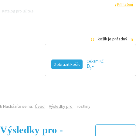
Registrace
Přihlášení
Katalog pro učitele
Zeptejte se přírodovědců
Razítková samoobsluha
Pro média
košík je prázdný
Celkem Kč
Zobrazit košík
0,-
KALENDÁŘ AKCÍ
MAGAZÍN
VIDEO
FOTOGALERIE
KE STAŽENÍ
E-SHOP
Nacházíte se na:
Úvod
Výsledky pro
rostliny
Výsledky pro -