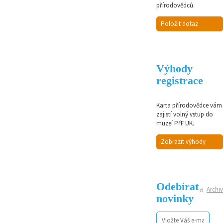
přírodovědců.
Položit dotaz
Výhody
registrace
Karta přírodovědce vám
zajistí volný vstup do
muzeí PřF UK.
Zobrazit výhody
Odebírat
Archiv
novinky