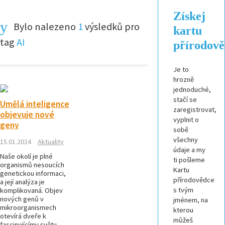
Získej
Bylo nalezeno
1
výsledků pro
kartu
tag
AI
přírodov
Je to
hrozně
jednoduché,
stačí se
Umělá inteligence
zaregistrovat,
objevuje nové
vyplnit o
geny
sobě
všechny
15.01.2024
Aktuality
údaje a my
Naše okolí je plné
ti pošleme
organismů nesoucích
Kartu
genetickou informaci,
přírodovědce
a její analýza je
s tvým
komplikovaná. Objev
nových genů v
jménem, na
mikroorganismech
kterou
otevírá dveře k
můžeš
fascinujícímu světu