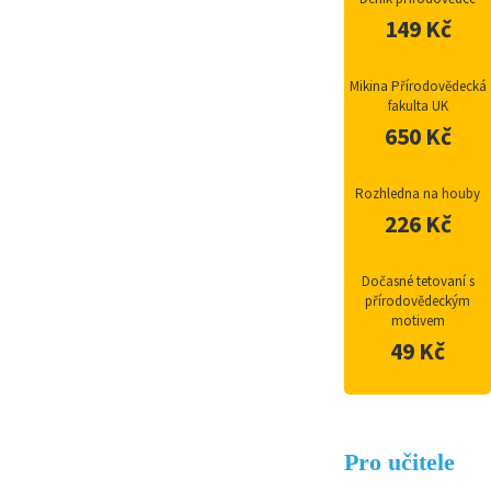
149 Kč
Mikina Přírodovědecká
fakulta UK
650 Kč
Rozhledna na houby
226 Kč
Dočasné tetovaní s
přírodovědeckým
motivem
49 Kč
Pro učitele