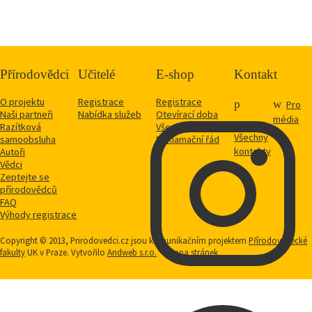
Přírodovědci
Učitelé
E-shop
Kontakt
O projektu
Registrace
Registrace
Pro
Naši partneři
Nabídka služeb
Otevírací doba
média
Razítková
Vše o nákupu
Všechny
samoobsluha
Reklamační řád
kontakty
Autoři
Vědci
Zeptejte se
přírodovědců
FAQ
Výhody registrace
Copyright © 2013, Prirodovedci.cz jsou komunikačním projektem
Přírodovědecké
fakulty
UK v Praze. Vytvořilo
Andweb s.r.o.
Mapa stránek