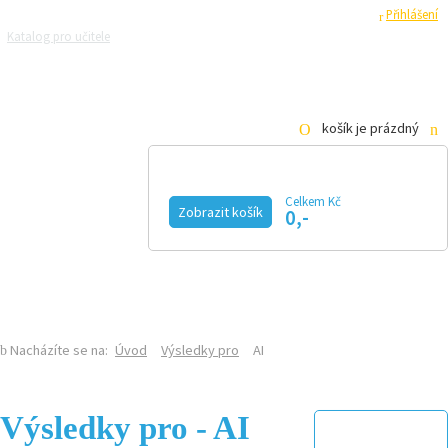
Registrace
Přihlášení
Katalog pro učitele
Zeptejte se přírodovědců
Razítková samoobsluha
Pro média
košík je prázdný
Celkem Kč
Zobrazit košík
0,-
KALENDÁŘ AKCÍ
MAGAZÍN
VIDEO
FOTOGALERIE
KE STAŽENÍ
E-SHOP
Nacházíte se na:
Úvod
Výsledky pro
AI
Výsledky pro - AI