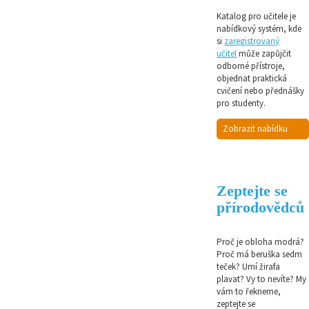
Katalog pro učitele je
nabídkový systém, kde
si
zaregistrovaný
učitel
může zapůjčit
odborné přístroje,
objednat praktická
cvičení nebo přednášky
pro studenty.
Zobrazit nabídku
Zeptejte se
přírodovědců
Proč je obloha modrá?
Proč má beruška sedm
teček? Umí žirafa
plavat? Vy to nevíte? My
vám to řekneme,
zeptejte se