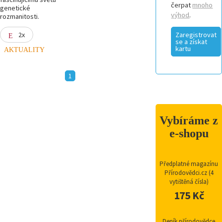
čerpat
mnoho
genetické
výhod
.
rozmanitosti.
2x
Zaregistrovat
se a získat
kartu
AKTUALITY
1
Vybíráme z
e-shopu
Předplatné magazínu
Přírodovědci.cz (4
vytištěná čísla)
175 Kč
Deník přírodovědce