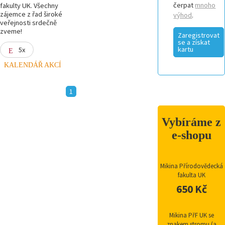
čerpat
mnoho
fakulty UK. Všechny
zájemce z řad široké
výhod
.
veřejnosti srdečně
zveme!
Zaregistrovat
se a získat
kartu
5x
KALENDÁŘ AKCÍ
1
Vybíráme z
e-shopu
Mikina Přírodovědecká
fakulta UK
650 Kč
Mikina PřF UK se
znakem stromu (a