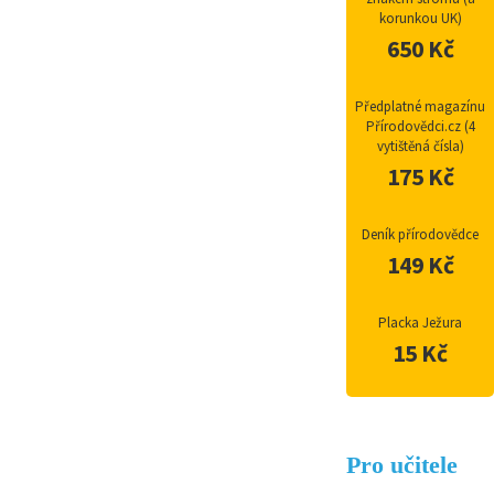
korunkou UK)
650 Kč
Předplatné magazínu
Přírodovědci.cz (4
vytištěná čísla)
175 Kč
Deník přírodovědce
149 Kč
Placka Ježura
15 Kč
Pro učitele