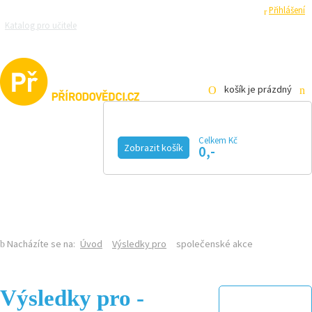
Registrace
Přihlášení
Katalog pro učitele
Zeptejte se přírodovědců
Razítková samoobsluha
Pro média
košík je prázdný
Celkem Kč
Zobrazit košík
0,-
KALENDÁŘ AKCÍ
MAGAZÍN
VIDEO
FOTOGALERIE
KE STAŽENÍ
E-SHOP
Nacházíte se na:
Úvod
Výsledky pro
společenské akce
Výsledky pro -