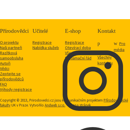
Přírodovědci
Učitelé
E-shop
Kontakt
O projektu
Registrace
Registrace
Pro
Naši partneři
Nabídka služeb
Otevírací doba
média
Razítková
Vše o nákupu
Všechny
samoobsluha
Reklamační řád
kontakty
Autoři
Vědci
Zeptejte se
přírodovědců
FAQ
Výhody registrace
Copyright © 2013, Prirodovedci.cz jsou komunikačním projektem
Přírodovědecké
fakulty
UK v Praze. Vytvořilo
Andweb s.r.o.
Mapa stránek