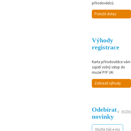
přírodovědců.
Položit dotaz
Výhody
registrace
Karta přírodovědce vám
zajistí volný vstup do
muzeí PřF UK.
Zobrazit výhody
Odebírat
Archiv
novinky