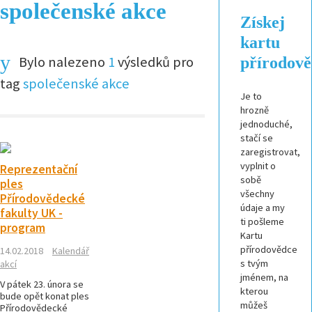
společenské akce
Získej
kartu
Bylo nalezeno
1
výsledků pro
přírodov
tag
společenské akce
Je to
hrozně
jednoduché,
stačí se
zaregistrovat,
vyplnit o
Reprezentační
sobě
ples
všechny
Přírodovědecké
údaje a my
fakulty UK -
ti pošleme
program
Kartu
přírodovědce
14.02.2018
Kalendář
s tvým
akcí
jménem, na
V pátek 23. února se
kterou
bude opět konat ples
můžeš
Přírodovědecké