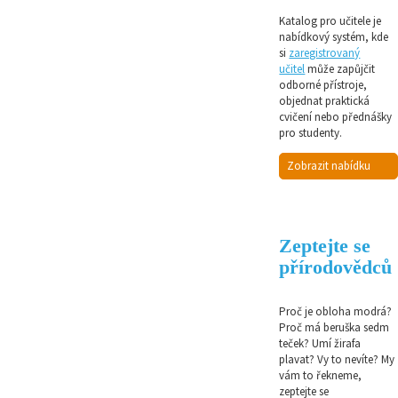
Katalog pro učitele je
nabídkový systém, kde
si
zaregistrovaný
učitel
může zapůjčit
odborné přístroje,
objednat praktická
cvičení nebo přednášky
pro studenty.
Zobrazit nabídku
Zeptejte se
přírodovědců
Proč je obloha modrá?
Proč má beruška sedm
teček? Umí žirafa
plavat? Vy to nevíte? My
vám to řekneme,
zeptejte se