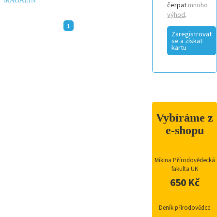
MAGAZÍN
čerpat
mnoho
výhod
.
1
Zaregistrovat
se a získat
kartu
Vybíráme z
e-shopu
Mikina Přírodovědecká
fakulta UK
650 Kč
Deník přírodovědce