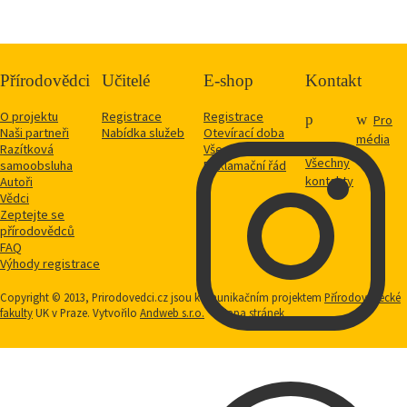
Přírodovědci
Učitelé
E-shop
Kontakt
O projektu
Registrace
Registrace
Pro
Naši partneři
Nabídka služeb
Otevírací doba
média
Razítková
Vše o nákupu
Všechny
samoobsluha
Reklamační řád
kontakty
Autoři
Vědci
Zeptejte se
přírodovědců
FAQ
Výhody registrace
Copyright © 2013, Prirodovedci.cz jsou komunikačním projektem
Přírodovědecké
fakulty
UK v Praze. Vytvořilo
Andweb s.r.o.
Mapa stránek