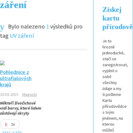
záření
Získej
kartu
Bylo nalezeno
1
výsledků pro
přírodov
tag
UV záření
Je to
hrozně
jednoduché,
stačí se
zaregistrovat,
vyplnit o
Pohlednice z
sobě
ultrafialových
všechny
krajů
údaje a my
20.03.2015
Magazín
ti pošleme
Kartu
Někteří živočichové
přírodovědce
vidí barvy, které lidem
s tvým
zůstávají skryty
jménem, na
2x
kterou
můžeš