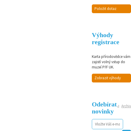
Položit dotaz
Výhody
registrace
Karta přírodovědce vám
zajistí volný vstup do
muzeí PřF UK.
Zobrazit výhody
Odebírat
Archiv
novinky