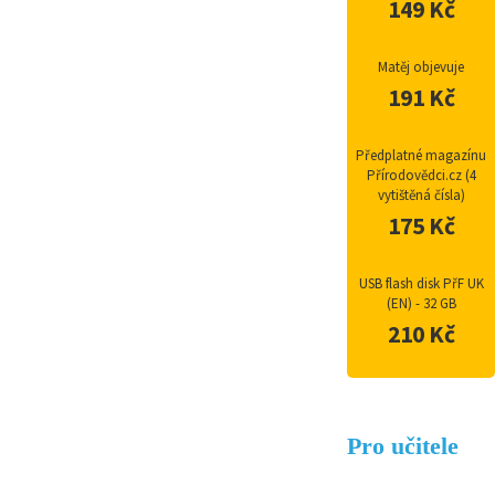
149 Kč
Matěj objevuje
191 Kč
Předplatné magazínu
Přírodovědci.cz (4
vytištěná čísla)
175 Kč
USB flash disk PřF UK
(EN) - 32 GB
210 Kč
Pro učitele