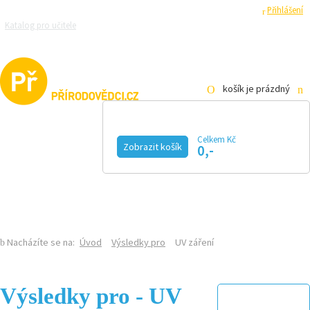
Registrace
Přihlášení
Katalog pro učitele
Zeptejte se přírodovědců
Razítková samoobsluha
Pro média
košík je prázdný
Celkem Kč
Zobrazit košík
0,-
KALENDÁŘ AKCÍ
MAGAZÍN
VIDEO
FOTOGALERIE
KE STAŽENÍ
E-SHOP
Nacházíte se na:
Úvod
Výsledky pro
UV záření
Výsledky pro - UV