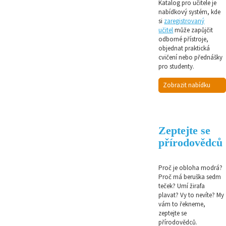
Katalog pro učitele je
nabídkový systém, kde
si
zaregistrovaný
učitel
může zapůjčit
odborné přístroje,
objednat praktická
cvičení nebo přednášky
pro studenty.
Zobrazit nabídku
Zeptejte se
přírodovědců
Proč je obloha modrá?
Proč má beruška sedm
teček? Umí žirafa
plavat? Vy to nevíte? My
vám to řekneme,
zeptejte se
přírodovědců.