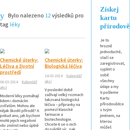
Získej
Bylo nalezeno
12
výsledků pro
kartu
tag
léky
přírodov
Je to
hrozně
jednoduché,
stačí se
Chemické úterky:
Chemické úterky:
zaregistrovat,
Léčiva a životní
Biologická léčiva
vyplnit o
prostředí
sobě
24.03.2014
Kalendář
všechny
akcí
06.03.2014
Kalendář
údaje a my
akcí
V poslední době
ti pošleme
zažívají velký rozmach
Moderní léky pomáhají
Kartu
takzvaná biologická
lidem i domácím
přírodovědce
léčiva – přípravky na
zvířatům. Mohou ale
pomezí klasické
s tvým
nějak škodit přírodě? A
farmacie a
pokud ano, jak bychom
jménem, na
biotechnologie.
mohli jejich negativní
kterou
Chcete-li se o nich
vliv zmírnit nebo úplně
můžeš
dozvědět víc, pak