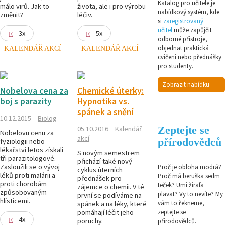
Katalog pro učitele je
málo virů. Jak to
života, ale i pro výrobu
nabídkový systém, kde
změnit?
léčiv.
si
zaregistrovaný
učitel
může zapůjčit
3x
5x
odborné přístroje,
objednat praktická
KALENDÁŘ AKCÍ
KALENDÁŘ AKCÍ
cvičení nebo přednášky
pro studenty.
Zobrazit nabídku
Nobelova cena za
Chemické úterky:
boj s parazity
Hypnotika vs.
spánek a snění
10.12.2015
Biolog
Zeptejte se
05.10.2016
Kalendář
Nobelovu cenu za
akcí
přírodovědců
fyziologii nebo
lékařství letos získali
S novým semestrem
tři parazitologové.
přichází také nový
Zasloužili se o vývoj
Proč je obloha modrá?
cyklus úterních
léků proti malárii a
Proč má beruška sedm
přednášek pro
proti chorobám
teček? Umí žirafa
zájemce o chemii. V té
způsobovaným
plavat? Vy to nevíte? My
první se podíváme na
hlísticemi.
vám to řekneme,
spánek a na léky, které
pomáhají léčit jeho
zeptejte se
4x
poruchy.
přírodovědců.