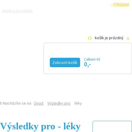
Registrace
Přihlášení
Katalog pro učitele
Zeptejte se přírodovědců
Razítková samoobsluha
Pro média
košík je prázdný
Celkem Kč
Zobrazit košík
0,-
KALENDÁŘ AKCÍ
MAGAZÍN
VIDEO
FOTOGALERIE
KE STAŽENÍ
E-SHOP
Nacházíte se na:
Úvod
Výsledky pro
léky
Výsledky pro - léky