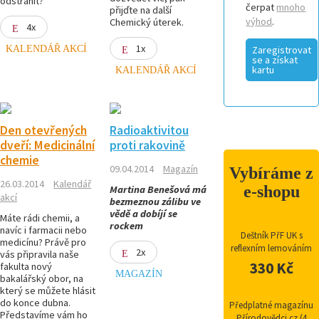
odstranit?
čerpat
mnoho
přijďte na další
výhod
.
Chemický úterek.
4x
1x
KALENDÁŘ AKCÍ
Zaregistrovat
se a získat
kartu
KALENDÁŘ AKCÍ
Den otevřených
Radioaktivitou
dveří: Medicinální
proti rakovině
chemie
09.04.2014
Magazín
Vybíráme z
26.03.2014
Kalendář
e-shopu
Martina Benešová má
akcí
bezmeznou zálibu ve
vědě a dobíjí se
Máte rádi chemii, a
rockem
navíc i farmacii nebo
Deštník PřF UK s
medicínu? Právě pro
reflexním lemováním
2x
vás připravila naše
330 Kč
fakulta nový
MAGAZÍN
bakalářský obor, na
který se můžete hlásit
do konce dubna.
Předplatné magazínu
Představíme vám ho
Přírodovědci.cz (4