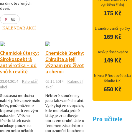
na dni otevřených
vytištěná čísla)
dveří.
175 Kč
6x
KALENDÁŘ AKCÍ
Lisandro venčí rybičky
169 Kč
Deník přírodovědce
Chemické úterky:
Chemické úterky:
Širokospektrá
Chiralita a její
149 Kč
antivirotika – od
význam pro život
snů k realitě
a chemii
Mikina Přírodovědecká
fakulta UK
23.04.2014
Kalendář
05.12.2014
Kalendář
akcí
akcí
650 Kč
Současná medicína
Některé sloučeniny
nabízí překvapivě málo
jsou takzvaně chirální.
léčiv, jimiž můžeme
Vyskytují ve dvojicích,
bojovat proti virovým
kde molekula jedné
nákazám. Většina
látky je zrcadlovým
Pro učitele
těchto látek navíc
obrazem druhé. Jde o
účinkuje pouze na
fenomén zásadní pro
jeden nebo několik
porozumění biochemii