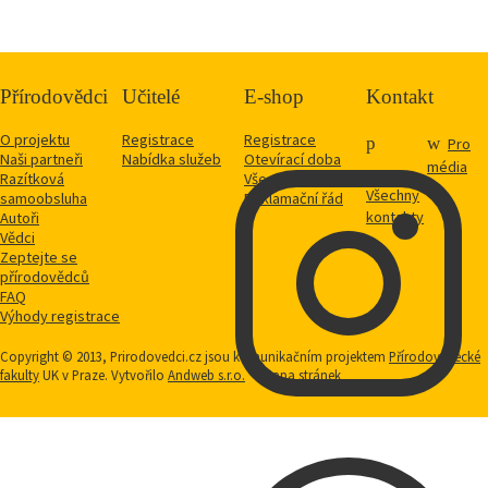
Přírodovědci
Učitelé
E-shop
Kontakt
O projektu
Registrace
Registrace
Pro
Naši partneři
Nabídka služeb
Otevírací doba
média
Razítková
Vše o nákupu
Všechny
samoobsluha
Reklamační řád
kontakty
Autoři
Vědci
Zeptejte se
přírodovědců
FAQ
Výhody registrace
Copyright © 2013, Prirodovedci.cz jsou komunikačním projektem
Přírodovědecké
fakulty
UK v Praze. Vytvořilo
Andweb s.r.o.
Mapa stránek