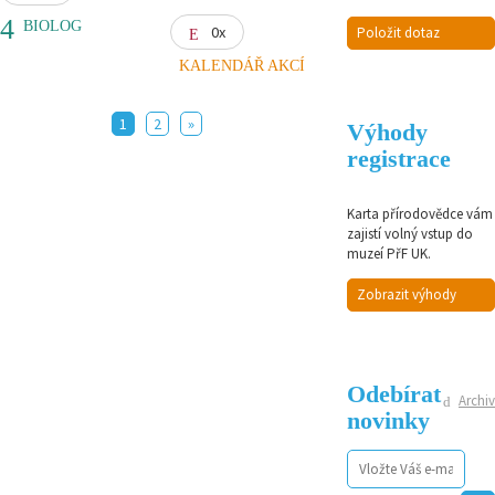
BIOLOG
0x
Položit dotaz
KALENDÁŘ AKCÍ
1
2
»
Výhody
registrace
Karta přírodovědce vám
zajistí volný vstup do
muzeí PřF UK.
Zobrazit výhody
Odebírat
Archiv
novinky