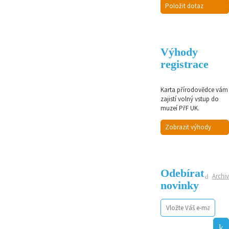
Položit dotaz
Výhody
registrace
Karta přírodovědce vám
zajistí volný vstup do
muzeí PřF UK.
Zobrazit výhody
Odebírat
Archiv
novinky