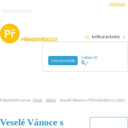
Registrace
Přihlášení
Katalog pro učitele
Zeptejte se přírodovědců
Razítková samoobsluha
Pro média
košík je prázdný
Celkem Kč
Zobrazit košík
0,-
KALENDÁŘ AKCÍ
MAGAZÍN
VIDEO
FOTOGALERIE
KE STAŽENÍ
E-SHOP
Nacházíte se na:
Úvod
Video
Veselé Vánoce s Přírodovědci.cz 2012
Veselé Vánoce s