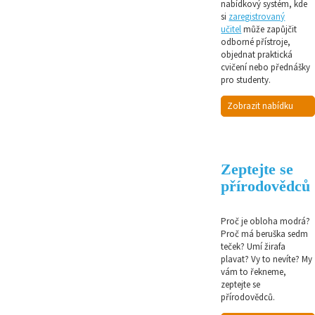
nabídkový systém, kde
si
zaregistrovaný
učitel
může zapůjčit
odborné přístroje,
objednat praktická
cvičení nebo přednášky
pro studenty.
Zobrazit nabídku
Zeptejte se
přírodovědců
Proč je obloha modrá?
Proč má beruška sedm
teček? Umí žirafa
plavat? Vy to nevíte? My
vám to řekneme,
zeptejte se
přírodovědců.