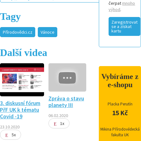
čerpat
mnoho
výhod
.
Tagy
Zaregistrovat
se a získat
kartu
Přírodovědci.cz
Vánoce
Další videa
Vybíráme z
e-shopu
Zpráva o stavu
3. diskusní fórum
Placka Perutín
planety III
PřF UK k tématu
15 Kč
06.02.2020
Covid -19
1x
23.10.2020
Mikina Přírodovědecká
5x
fakulta UK