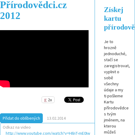
Přírodovědci.cz
Získej
2012
kartu
přírodov
Je to
hrozně
jednoduché,
stačí se
zaregistrovat,
vyplnit o
sobě
všechny
údaje a my
ti pošleme
2x
Kartu
přírodovědce
s tvým
Přidat do oblíbených
13.02.2014
jménem, na
kterou
Odkaz na video
můžeš