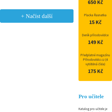
650 Kč
+ Načíst další
Placka Řasnatka
15 Kč
Deník přírodovědce
149 Kč
Předplatné magazínu
Přírodovědci.cz (4
vytištěná čísla)
175 Kč
Pro učitele
Katalog pro učitele je