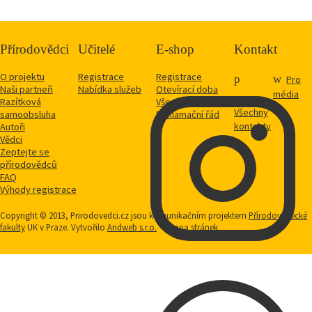
Přírodovědci
Učitelé
E-shop
Kontakt
O projektu
Registrace
Registrace
Pro
Naši partneři
Nabídka služeb
Otevírací doba
média
Razítková
Vše o nákupu
Všechny
samoobsluha
Reklamační řád
kontakty
Autoři
Vědci
Zeptejte se
přírodovědců
FAQ
Výhody registrace
Copyright © 2013, Prirodovedci.cz jsou komunikačním projektem
Přírodovědecké
fakulty
UK v Praze. Vytvořilo
Andweb s.r.o.
Mapa stránek