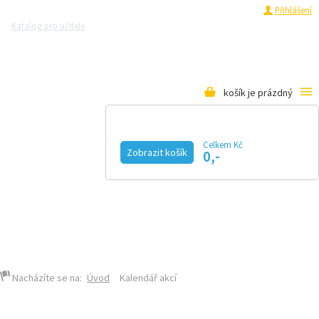
Registrace
Přihlášení
Katalog pro učitele
Zeptejte se přírodovědců
Razítková samoobsluha
Pro média
košík je prázdný
Celkem Kč
Zobrazit košík
0,-
KALENDÁŘ AKCÍ
MAGAZÍN
VIDEO
FOTOGALERIE
KE STAŽENÍ
E-SHOP
Nacházíte se na:
Úvod
Kalendář akcí