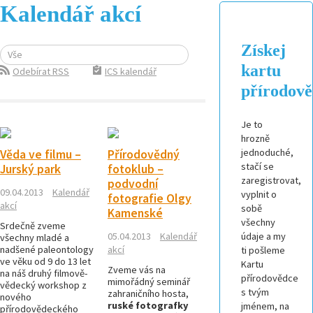
Kalendář akcí
Získej
Vše
kartu
Odebírat RSS
ICS kalendář
přírodov
Je to
hrozně
jednoduché,
Věda ve filmu –
Přírodovědný
stačí se
Jurský park
fotoklub –
zaregistrovat,
podvodní
09.04.2013
Kalendář
vyplnit o
fotografie Olgy
akcí
sobě
Kamenské
všechny
Srdečně zveme
05.04.2013
Kalendář
údaje a my
všechny mladé a
nadšené paleontology
akcí
ti pošleme
ve věku od 9 do 13 let
Kartu
Zveme vás na
na náš druhý filmově-
přírodovědce
mimořádný seminář
vědecký workshop z
s tvým
zahraničního hosta,
nového
ruské fotografky
jménem, na
přírodovědeckého