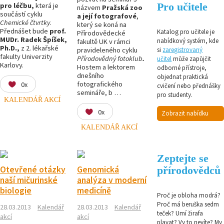
Pro učitele
pro léčbu,
která je
názvem
Pražská zoo
součástí cyklu
a její fotografové
,
Chemické čtvrtky
.
který se koná na
Přednášet bude
prof.
Katalog pro učitele je
Přírodovědecké
MUDr. Radek Špíšek,
nabídkový systém, kde
fakultě UK v rámci
Ph.D.,
z 2. lékařské
pravideleného cyklu
si
zaregistrovaný
fakulty Univerzity
Přírodovědný fotoklub
.
učitel
může zapůjčit
Karlovy.
Hostem a lektorem
odborné přístroje,
dnešního
objednat praktická
fotografického
0x
cvičení nebo přednášky
semináře, b …
pro studenty.
KALENDÁŘ AKCÍ
0x
Zobrazit nabídku
KALENDÁŘ AKCÍ
Zeptejte se
Otevřené otázky
Genomická
přírodovědců
naší mičurinské
analýza v moderní
biologie
medicíně
Proč je obloha modrá?
Proč má beruška sedm
28.03.2013
Kalendář
28.03.2013
Kalendář
teček? Umí žirafa
akcí
akcí
plavat? Vy to nevíte? My