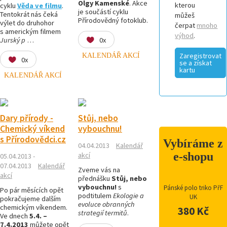
Olgy Kamenské
. Akce
kterou
cyklu
Věda ve filmu
.
je součástí cyklu
Tentokrát nás čeká
můžeš
Přírodovědný fotoklub.
výlet do druhohor
čerpat
mnoho
s americkým filmem
výhod
.
Jurský p
…
0x
KALENDÁŘ AKCÍ
Zaregistrovat
0x
se a získat
kartu
KALENDÁŘ AKCÍ
Dary přírody -
Stůj, nebo
Chemický víkend
vybouchnu!
s Přírodovědci.cz
Vybíráme z
04.04.2013
Kalendář
e-shopu
akcí
05.04.2013 -
07.04.2013
Kalendář
Zveme vás na
akcí
přednášku
Stůj, nebo
vybouchnu!
s
Pánské polo triko PřF
Po pár měsících opět
podtitulem
Ekologie a
UK
pokračujeme dalším
evoluce obranných
chemickým víkendem.
380 Kč
strategií termitů
.
Ve dnech
5.4. –
7.4.2013
můžete opět