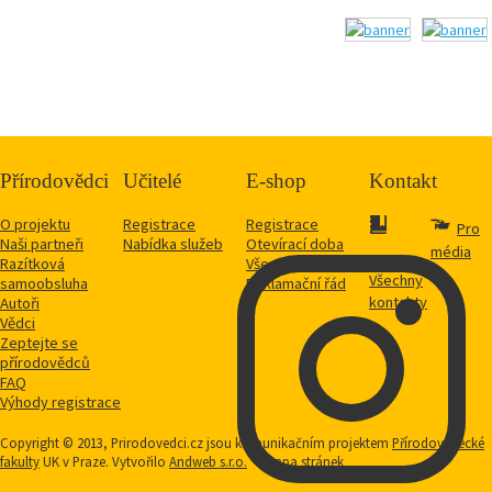
Přírodovědci
Učitelé
E-shop
Kontakt
O projektu
Registrace
Registrace
Pro
Naši partneři
Nabídka služeb
Otevírací doba
média
Razítková
Vše o nákupu
Všechny
samoobsluha
Reklamační řád
kontakty
Autoři
Vědci
Zeptejte se
přírodovědců
FAQ
Výhody registrace
Copyright © 2013, Prirodovedci.cz jsou komunikačním projektem
Přírodovědecké
fakulty
UK v Praze. Vytvořilo
Andweb s.r.o.
Mapa stránek