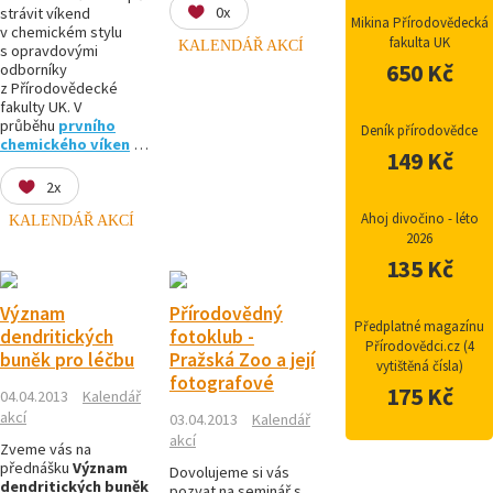
0x
strávit víkend
Mikina Přírodovědecká
v chemickém stylu
fakulta UK
KALENDÁŘ AKCÍ
s opravdovými
650 Kč
odborníky
z Přírodovědecké
fakulty UK. V
průběhu
prvního
Deník přírodovědce
chemického víken
…
149 Kč
2x
Ahoj divočino - léto
KALENDÁŘ AKCÍ
2026
135 Kč
Význam
Přírodovědný
Předplatné magazínu
dendritických
fotoklub -
Přírodovědci.cz (4
buněk pro léčbu
Pražská Zoo a její
vytištěná čísla)
fotografové
175 Kč
04.04.2013
Kalendář
akcí
03.04.2013
Kalendář
akcí
Zveme vás na
přednášku
Význam
Dovolujeme si vás
dendritických buněk
pozvat na seminář s