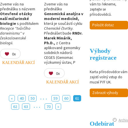
Zveme vás na
Zveme vás na
vám to řekneme,
přednášku s názvem
přednášku
zeptejte se
Otevřené otázky
Genomická analýza v
přírodovědců.
naší mičurinské
moderní medicíně,
biologie
s podtitulem
která je součástí cyklu
Položit dotaz
Recepce "tvůrčího
Chemické čtvrtky
.
darwinismu" v
Přednášet bude
RNDr.
československé
Marek Minárik,
biologii
.
Ph.D.
,
z Centra
aplikované genomiky
Výhody
solidních nádorů
0x
registrace
CEGES (Genomac
výzkumný ústav, P
KALENDÁŘ AKCÍ
Karta přírodovědce vám
0x
zajistí volný vstup do
KALENDÁŘ AKCÍ
muzeí PřF UK.
Zobrazit výhody
...
«
40
50
59
60
61
...
62
63
70
»
Archiv
Odebírat