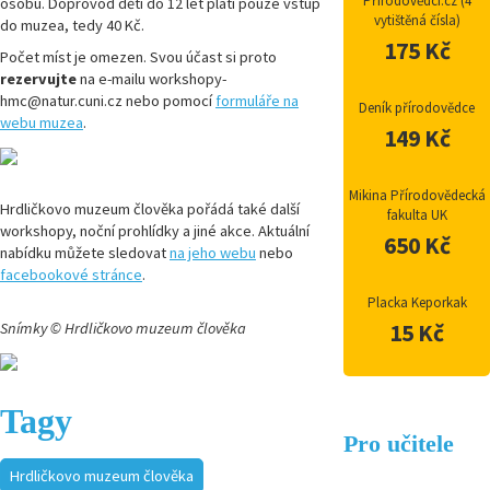
Přírodovědci.cz (4
osobu. Doprovod dětí do 12 let platí pouze vstup
vytištěná čísla)
do muzea, tedy 40 Kč.
175 Kč
Počet míst je omezen. Svou účast si proto
rezervujte
na e-mailu workshopy-
hmc@natur.cuni.cz nebo pomocí
formuláře na
Deník přírodovědce
webu muzea
.
149 Kč
Mikina Přírodovědecká
Hrdličkovo muzeum člověka pořádá také další
fakulta UK
workshopy, noční prohlídky a jiné akce. Aktuální
650 Kč
nabídku můžete sledovat
na jeho webu
nebo
facebookové stránce
.
Placka Keporkak
Snímky © Hrdličkovo muzeum člověka
15 Kč
Tagy
Pro učitele
Hrdličkovo muzeum člověka