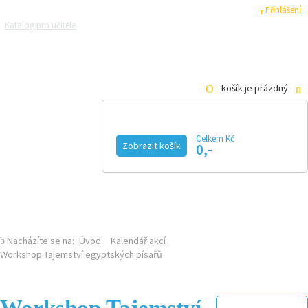
Registrace
Přihlášení
Katalog pro učitele
Zeptejte se přírodovědců
Razítková samoobsluha
Pro média
košík je prázdný
Celkem Kč
Zobrazit košík
0,-
KALENDÁŘ AKCÍ
MAGAZÍN
VIDEO
FOTOGALERIE
KE STAŽENÍ
E-SHOP
Nacházíte se na:
Úvod
Kalendář akcí
Workshop Tajemství egyptských písařů
Workshop Tajemství