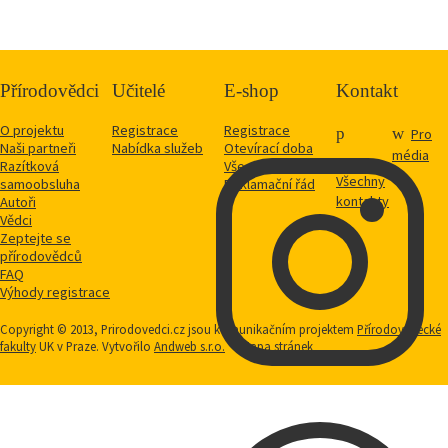
Přírodovědci
Učitelé
E-shop
Kontakt
O projektu
Registrace
Registrace
Pro
Naši partneři
Nabídka služeb
Otevírací doba
média
Razítková
Vše o nákupu
Všechny
samoobsluha
Reklamační řád
kontakty
Autoři
Vědci
Zeptejte se
přírodovědců
FAQ
Výhody registrace
Copyright © 2013, Prirodovedci.cz jsou komunikačním projektem
Přírodovědecké
fakulty
UK v Praze. Vytvořilo
Andweb s.r.o.
Mapa stránek