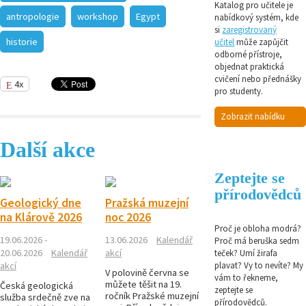
Katalog pro učitele je
antropologie
workshop
Egypt
nabídkový systém, kde
si
zaregistrovaný
historie
učitel
může zapůjčit
odborné přístroje,
objednat praktická
cvičení nebo přednášky
4x
pro studenty.
Zobrazit nabídku
Další akce
Zeptejte se
přírodovědců
Geologický dne
Pražská muzejní
na Klárově 2026
noc 2026
Proč je obloha modrá?
19.06.2026 -
13.06.2026
Kalendář
Proč má beruška sedm
20.06.2026
Kalendář
akcí
teček? Umí žirafa
akcí
plavat? Vy to nevíte? My
V polovině června se
vám to řekneme,
můžete těšit na 19.
Česká geologická
zeptejte se
ročník Pražské muzejní
služba srdečně zve na
přírodovědců.