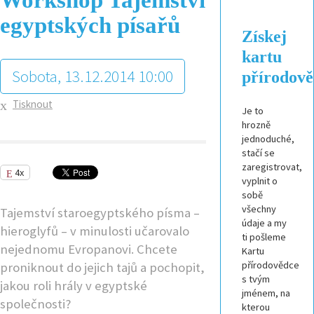
egyptských písařů
Získej
kartu
Sobota, 13.12.2014 10:00
přírodov
Tisknout
Je to
hrozně
jednoduché,
stačí se
zaregistrovat,
4x
vyplnit o
sobě
všechny
Tajemství staroegyptského písma –
údaje a my
hieroglyfů – v minulosti učarovalo
ti pošleme
nejednomu Evropanovi. Chcete
Kartu
přírodovědce
proniknout do jejich tajů a pochopit,
s tvým
jakou roli hrály v egyptské
jménem, na
společnosti?
kterou