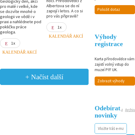
noci. Přírodovědci z
Geologický den, akci
Albertova se do ní
pro malé i velké, kde
Položit dotaz
zapojí i letos. A co si
se dozvíte mnohé o
pro vás připravili?
geologii ve vědě i v
praxi a nahlédnete pod
pokličku práce
1x
geologa.
Výhody
KALENDÁŘ AKCÍ
registrace
1x
KALENDÁŘ AKCÍ
Karta přírodovědce vám
zajistí volný vstup do
muzeí PřF UK.
+ Načíst další
Zobrazit výhody
Odebírat
Archiv
novinky