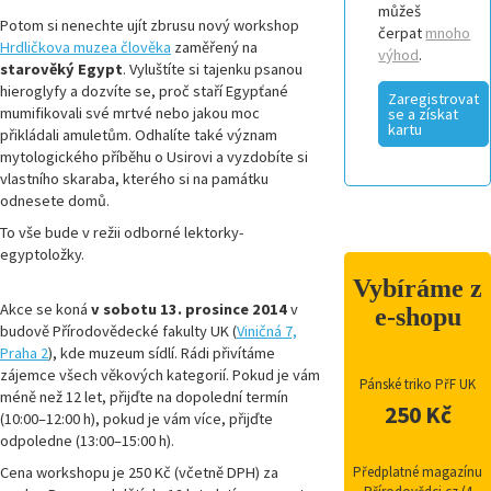
můžeš
Potom si nenechte ujít zbrusu nový workshop
čerpat
mnoho
Hrdličkova muzea člověka
zaměřený na
výhod
.
starověký Egypt
. Vyluštíte si tajenku psanou
hieroglyfy a dozvíte se, proč staří Egypťané
Zaregistrovat
mumifikovali své mrtvé nebo jakou moc
se a získat
kartu
přikládali amuletům. Odhalíte také význam
mytologického příběhu o Usirovi a vyzdobíte si
vlastního skaraba, kterého si na památku
odnesete domů.
To vše bude v režii odborné lektorky-
egyptoložky.
Vybíráme z
Akce se koná
v sobotu 13. prosince 2014
v
e-shopu
budově Přírodovědecké fakulty UK (
Viničná 7,
Praha 2
), kde muzeum sídlí. Rádi přivítáme
zájemce všech věkových kategorií. Pokud je vám
Pánské triko PřF UK
méně než 12 let, přijďte na dopolední termín
250 Kč
(10:00–12:00 h), pokud je vám více, přijďte
odpoledne (13:00–15:00 h).
Cena workshopu je 250 Kč (včetně DPH) za
Předplatné magazínu