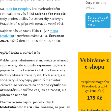
čerpat
mnoho
výhod
.
Na
Rock for People
v královehradeckém
Festivalparku vás čeká
Science for People
–
Zaregistrovat
tedy profesionálové z Univerzity Karlovy v
se a získat
Praze, kteří si připravili opravdu velké věci.
kartu
Najdete nás ve stanu číslo 11 (viz
mapa
festivalu
). Otevřeno máme
3.–5. července
2014
, každý den od 11:00 do 21:00 hodin.
Syčící švábi a svítící štíři
Vybíráme z
V aktivitami nabušeném stanu můžete vrhnout
svou energii do spousty experimentů, které
e-shopu
připravila Přírodovědecká fakulta Univerzity
Karlovy. Můžete třeba zjistit, kolik energie v
sobě skrývá obyčejný gumový medvídek.
Předplatné magazínu
Zároveň se připravte na pořádně
výbušnou
Přírodovědci.cz (4
atmosféru
– naučíme vás, jak se zapálit, ale
vytištěná čísla)
přitom se nespálit.
175 Kč
Chemie ovšem nejsou jen výbuchy. U
Molekulárního baru
vám ukážeme, že pokusy
Deník přírodovědce