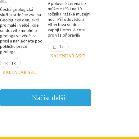
akcí
V polovině června se
můžete těšit na 19.
Česká geologická
ročník Pražské muzejní
služba srdečně zve na
noci. Přírodovědci z
Geologický den, akci
Albertova se do ní
pro malé i velké, kde
zapojí i letos. A co si
se dozvíte mnohé o
pro vás připravili?
geologii ve vědě i v
praxi a nahlédnete pod
pokličku práce
1x
geologa.
KALENDÁŘ AKCÍ
1x
KALENDÁŘ AKCÍ
+ Načíst další