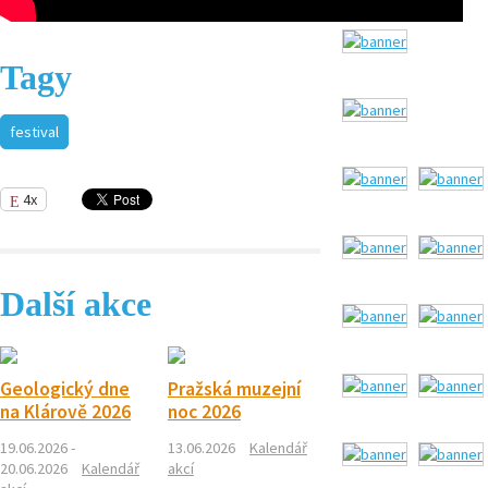
Tagy
festival
4x
Další akce
Geologický dne
Pražská muzejní
na Klárově 2026
noc 2026
19.06.2026 -
13.06.2026
Kalendář
20.06.2026
Kalendář
akcí