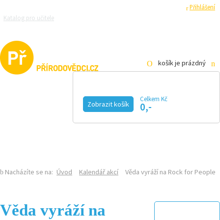
Registrace
Přihlášení
Katalog pro učitele
Zeptejte se přírodovědců
Razítková samoobsluha
Pro média
košík je prázdný
Celkem Kč
Zobrazit košík
0,-
KALENDÁŘ AKCÍ
MAGAZÍN
VIDEO
FOTOGALERIE
KE STAŽENÍ
E-SHOP
Nacházíte se na:
Úvod
Kalendář akcí
Věda vyráží na Rock for People
Věda vyráží na