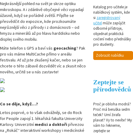
Nejkrásnější pohled na svět je skrze optiku
Katalog pro učitele je
mikroskopu. A i zdánlivě obyčejné věci vypadají
nabídkový systém, kde
úžasně, když se pořádně zvětší. Přijďte se
si
zaregistrovaný
přesvědčit do expozice, kde prozkoumáte
učitel
může zapůjčit
nejrůznější věci z přírody i z domácnosti – od
odborné přístroje,
hmyzu a minerálů až po hlavu harddisku nebo
objednat praktická
displej svého mobilu.
cvičení nebo přednášky
pro studenty.
Máte telefon s GPS a baví vás
geocaching
? Pak
pro vás máme MultiCache přímo v areálu
Zobrazit nabídku
festivalu. Ať už jste zkušený kačer, nebo se jen
chcete o této zábavě dozvědět víc a zkusit něco
nového, určitě se u nás zastavte!
Zeptejte se
přírodovědců
Co se děje, když…?
Proč je obloha modrá?
Proč má beruška sedm
Letos poprvé, o to však odvážněji, se do Rock
teček? Umí žirafa
for People zapojí 1. lékařská fakulta Univerzity
plavat? Vy to nevíte? My
Karlovy. Univerzitní
medici a doktoři
přivezou
vám to řekneme,
na „Rokáč“ interaktivní workshopy i medicínské
zeptejte se