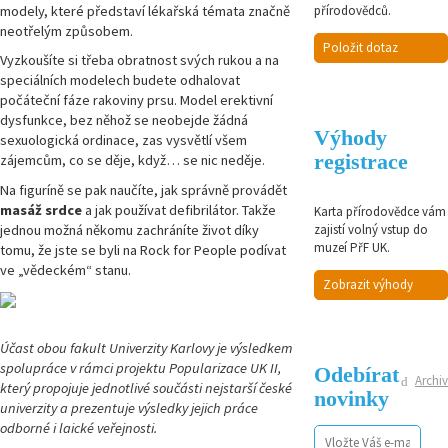
modely, které představí lékařská témata značně
přírodovědců.
neotřelým způsobem.
Položit dotaz
Vyzkoušíte si třeba obratnost svých rukou a na
speciálních modelech budete odhalovat
počáteční fáze rakoviny prsu. Model erektivní
dysfunkce, bez něhož se neobejde žádná
Výhody
sexuologická ordinace, zas vysvětlí všem
registrace
zájemcům, co se děje, když… se nic neděje.
Na figuríně se pak naučíte, jak správně provádět
masáž srdce
a jak používat defibrilátor. Takže
Karta přírodovědce vám
jednou možná někomu zachráníte život díky
zajistí volný vstup do
muzeí PřF UK.
tomu, že jste se byli na Rock for People podívat
ve „vědeckém“ stanu.
Zobrazit výhody
Účast obou fakult Univerzity Karlovy je výsledkem
spolupráce v rámci projektu Popularizace UK II,
Odebírat
Archiv
který propojuje jednotlivé součásti nejstarší české
novinky
univerzity a prezentuje výsledky jejich práce
odborné i laické veřejnosti.