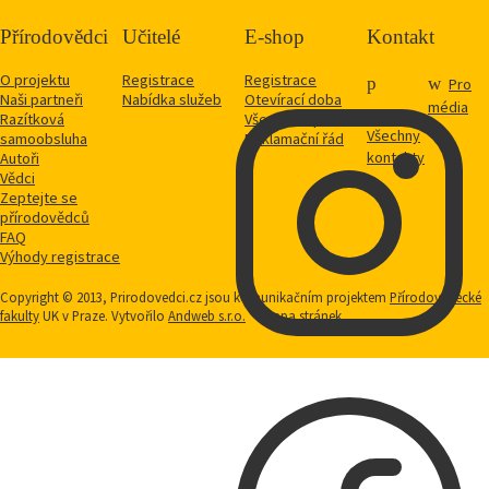
Přírodovědci
Učitelé
E-shop
Kontakt
O projektu
Registrace
Registrace
Pro
Naši partneři
Nabídka služeb
Otevírací doba
média
Razítková
Vše o nákupu
Všechny
samoobsluha
Reklamační řád
kontakty
Autoři
Vědci
Zeptejte se
přírodovědců
FAQ
Výhody registrace
Copyright © 2013, Prirodovedci.cz jsou komunikačním projektem
Přírodovědecké
fakulty
UK v Praze. Vytvořilo
Andweb s.r.o.
Mapa stránek