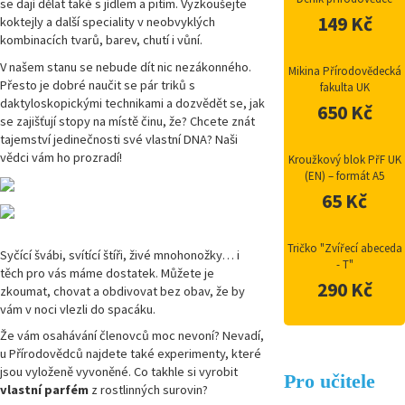
se dají dělat také s jídlem a pitím. Vyzkoušejte
149 Kč
koktejly a další speciality v neobvyklých
kombinacích tvarů, barev, chutí i vůní.
V našem stanu se nebude dít nic nezákonného.
Mikina Přírodovědecká
Přesto je dobré naučit se pár triků s
fakulta UK
daktyloskopickými technikami a dozvědět se, jak
650 Kč
se zajišťují stopy na místě činu, že? Chcete znát
tajemství jedinečnosti své vlastní DNA? Naši
vědci vám ho prozradí!
Kroužkový blok PřF UK
(EN) – formát A5
65 Kč
Tričko "Zvířecí abeceda
Syčící švábi, svítící štíři, živé mnohonožky… i
- T"
těch pro vás máme dostatek. Můžete je
290 Kč
zkoumat, chovat a obdivovat bez obav, že by
vám v noci vlezli do spacáku.
Že vám osahávání členovců moc nevoní? Nevadí,
u Přírodovědců najdete také experimenty, které
jsou vyloženě vyvoněné. Co takhle si vyrobit
Pro učitele
vlastní parfém
z rostlinných surovin?