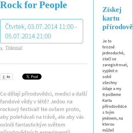
Rock for People
Získej
kartu
Čtvrtek, 03.07.2014 11:00 -
přírodov
05.07.2014 21:00
Je to
hrozně
Tisknout
jednoduché,
stačí se
zaregistrovat,
vyplnit o
4x
sobě
všechny
údaje a my
Co dělají přírodovědci, medici a další
ti pošleme
Kartu
fandové vědy v létě? Jedou na
přírodovědce
rockový festival! Ne ovšem proto,
s tvým
aby polehávali na trávě, ale aby vás
jménem, na
oslnili fantastickým světem
kterou
můžeš
přírodovědných experimentů.