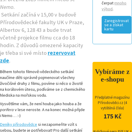
čerpat
mnoho
Nemo.
výhod
.
Setkání začíná v 15,00 v budově
Zaregistrovat
Přírodovědecké fakulty UK v Praze,
se a získat
kartu
Albertov 6, 128 43 a bude trvat
včetně projekce filmu cca do 18
hodin. Z důvodů omezené kapacity
je třeba si své místo
rezervovat
zde
.
Vybíráme z
Během tohoto filmově-vědeckého setkání
naučíme děti správně pojmenovat všechny
e-shopu
živočišné druhy z filmu, povíme si něco o životě
na korálovém útesu, podíváme se z chemického
hlediska na mořskou vodu.
Předplatné magazínu
Přírodovědci.cz (4
Vysvětlíme vám, že není houba jako houba a že
vytištěná čísla)
porifera
v lese neroste. A na konec možná přijde
175 Kč
i Nemo… :-)
Deníky přírodovědce
si nezapomeňte vzít s
sebou, budete je potřebovat! Pro další setkání
Kuličkové pero PřF UK z