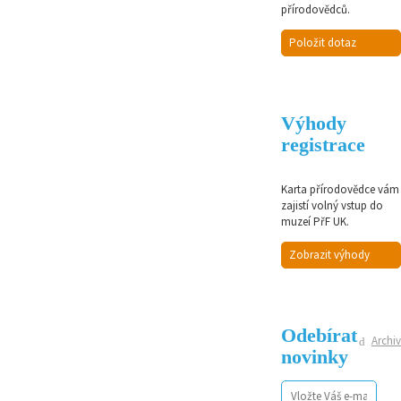
přírodovědců.
Položit dotaz
Výhody
registrace
Karta přírodovědce vám
zajistí volný vstup do
muzeí PřF UK.
Zobrazit výhody
Odebírat
Archiv
novinky