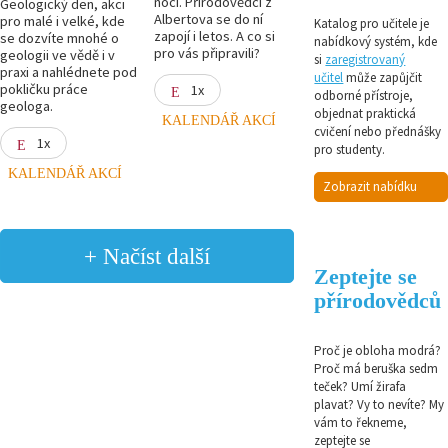
noci. Přírodovědci z
Geologický den, akci
Albertova se do ní
pro malé i velké, kde
Katalog pro učitele je
zapojí i letos. A co si
se dozvíte mnohé o
nabídkový systém, kde
pro vás připravili?
geologii ve vědě i v
si
zaregistrovaný
praxi a nahlédnete pod
učitel
může zapůjčit
pokličku práce
1x
odborné přístroje,
geologa.
objednat praktická
KALENDÁŘ AKCÍ
cvičení nebo přednášky
1x
pro studenty.
KALENDÁŘ AKCÍ
Zobrazit nabídku
+ Načíst další
Zeptejte se
přírodovědců
Proč je obloha modrá?
Proč má beruška sedm
teček? Umí žirafa
plavat? Vy to nevíte? My
vám to řekneme,
zeptejte se