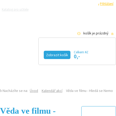
Registrace
Přihlášení
Katalog pro učitele
Zeptejte se přírodovědců
Razítková samoobsluha
Pro média
košík je prázdný
Celkem Kč
Zobrazit košík
0,-
KALENDÁŘ AKCÍ
MAGAZÍN
VIDEO
FOTOGALERIE
KE STAŽENÍ
E-SHOP
Nacházíte se na:
Úvod
Kalendář akcí
Věda ve filmu - Hledá se Nemo
Věda ve filmu -