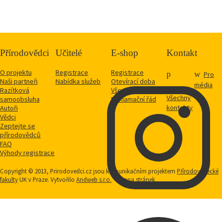
Přírodovědci
Učitelé
E-shop
Kontakt
O projektu
Registrace
Registrace
Pro
Naši partneři
Nabídka služeb
Otevírací doba
média
Razítková
Vše o nákupu
Všechny
samoobsluha
Reklamační řád
kontakty
Autoři
Vědci
Zeptejte se
přírodovědců
FAQ
Výhody registrace
Copyright © 2013, Prirodovedci.cz jsou komunikačním projektem
Přírodovědecké
fakulty
UK v Praze. Vytvořilo
Andweb s.r.o.
Mapa stránek