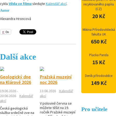
cyklu
Věda ve filmu
sledujte
Kalendář akcí
.
recyklovaného papíru
(CZ)
Autor
20 Kč
Alexandra Hroncová
Mikina Přírodovědecká
0x
fakulta UK
650 Kč
Další akce
Placka Panda
15 Kč
Deník přírodovědce
Geologický dne
Pražská muzejní
na Klárově 2026
noc 2026
149 Kč
19.06.2026 -
13.06.2026
Kalendář
20.06.2026
Kalendář
akcí
akcí
V polovině června se
můžete těšit na 19.
Česká geologická
Pro učitele
ročník Pražské muzejní
služba srdečně zve na