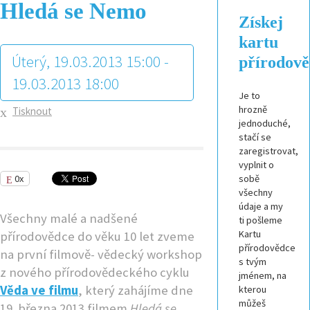
Hledá se Nemo
Získej
kartu
Úterý, 19.03.2013 15:00 -
přírodov
19.03.2013 18:00
Je to
hrozně
Tisknout
jednoduché,
stačí se
zaregistrovat,
vyplnit o
0x
sobě
všechny
údaje a my
Všechny malé a nadšené
ti pošleme
Kartu
přírodovědce do věku 10 let zveme
přírodovědce
na první filmově- vědecký workshop
s tvým
z nového přírodovědeckého cyklu
jménem, na
Věda ve filmu
, který zahájíme dne
kterou
můžeš
19. března 2013 filmem
Hledá se