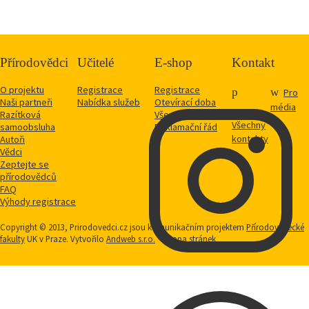
Přírodovědci
Učitelé
E-shop
Kontakt
O projektu
Registrace
Registrace
Pro
Naši partneři
Nabídka služeb
Otevírací doba
média
Razítková
Vše o nákupu
Všechny
samoobsluha
Reklamační řád
kontakty
Autoři
Vědci
Zeptejte se
přírodovědců
FAQ
Výhody registrace
Copyright © 2013, Prirodovedci.cz jsou komunikačním projektem
Přírodovědecké
fakulty
UK v Praze. Vytvořilo
Andweb s.r.o.
Mapa stránek