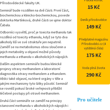
Placka Roháč
Přírodovědecké fakulty UK.
15 Kč
Seminář bude rozdělen na dvě části. První část,
biochemickou a klinicko-biochemickou, povede
Deník přírodovědce
doktorka Martínková, druhé části se ujme doktor
Čabala.
149 Kč
Odborníci vysvětlí, proč je toxicita methanolu tak
rozdílná od toxicity ethanolu, když se tyto dva
Předplatné magazínu
alkoholy liší ve své struktuře jen nepatrně.
Přírodovědci.cz (4
Zaměří se na metabolismus obou sloučenin a
vytištěná čísla)
jejich metabolity a objasní možné původy
175 Kč
methanolu a ethanolu v alkoholických nápojích.
Dalším aspektem semináře budou klinické
Voda plná života
projevy otravy methanolem a laboratorní
diagnostika otravy methanolem a ethanolem.
290 Kč
Vědci také objasní, na které orgány v těle a
jakými mechanismy tyto látky působí. Seminář
se rovněž pokusí široké veřejnosti přiblížit
léčebné postupy při otravě methanolem.
Pro učitele
Druhá část semináře se zaměří na principy
stanovení methanolu v alkoholických nápojích i