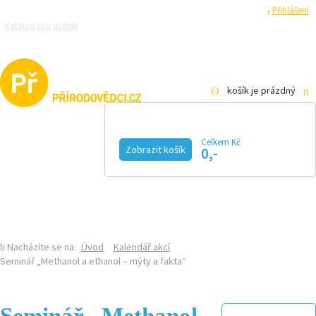
Registrace
Přihlášení
Katalog pro učitele
Zeptejte se přírodovědců
Razítková samoobsluha
Pro média
košík je prázdný
Celkem Kč
Zobrazit košík
0,-
KALENDÁŘ AKCÍ
MAGAZÍN
VIDEO
FOTOGALERIE
KE STAŽENÍ
E-SHOP
Nacházíte se na:
Úvod
Kalendář akcí
Seminář „Methanol a ethanol – mýty a fakta“
Seminář „Methanol