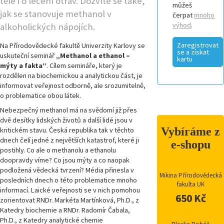
těle i o léčení otrav. Dozvíte se také,
můžeš
jak se stanovuje methanol v
čerpat
mnoho
výhod
.
alkoholických nápojích.
Zaregistrovat
Na Přírodovědecké fakultě Univerzity Karlovy se
se a získat
uskuteční seminář
„Methanol a ethanol –
kartu
mýty a fakta“
. Cílem semináře, který je
rozdělen na biochemickou a analytickou část, je
informovat veřejnost odborně, ale srozumitelně,
o problematice obou látek.
Nebezpečný methanol má na svědomí již přes
dvě desítky lidských životů a další lidé jsou v
Vybíráme z
kritickém stavu. Česká republika tak v těchto
dnech čelí jedné z největších katastrof, které ji
e-shopu
postihly. Co ale o methanolu a ethanolu
doopravdy víme? Co jsou mýty a co naopak
podložená vědecká tvrzení? Média přinesla v
Mikina Přírodovědecká
posledních dnech o této problematice mnoho
fakulta UK
informací. Laické veřejnosti se v nich pomohou
650 Kč
zorientovat RNDr. Markéta Martínková, Ph.D., z
Katedry biochemie a RNDr. Radomír Čabala,
Ph.D., z Katedry analytické chemie