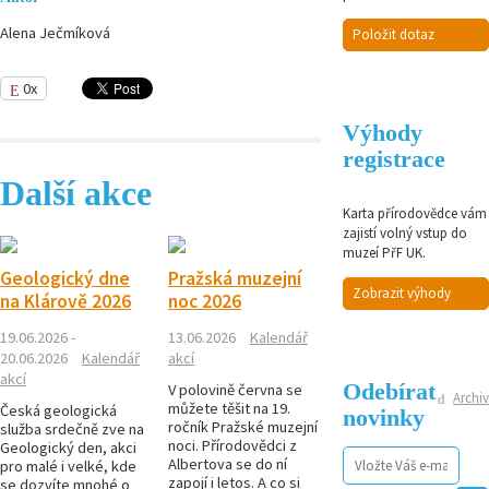
Alena Ječmíková
Položit dotaz
0x
Výhody
registrace
Další akce
Karta přírodovědce vám
zajistí volný vstup do
muzeí PřF UK.
Geologický dne
Pražská muzejní
Zobrazit výhody
na Klárově 2026
noc 2026
19.06.2026 -
13.06.2026
Kalendář
20.06.2026
Kalendář
akcí
akcí
Odebírat
V polovině června se
Archiv
můžete těšit na 19.
Česká geologická
novinky
ročník Pražské muzejní
služba srdečně zve na
noci. Přírodovědci z
Geologický den, akci
Albertova se do ní
pro malé i velké, kde
zapojí i letos. A co si
se dozvíte mnohé o