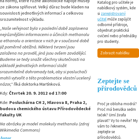
na normy, které různé alkoholické nápoje musejí
Katalog pro učitele je
ze zákona splňovat. Velký důraz bude kladen na
nabídkový systém, kde
souvislosti jednotlivých informací a celkovou
si
zaregistrovaný
srozumitelnost výkladu.
učitel
může zapůjčit
odborné přístroje,
„Naše veřejnost byla v poslední době zaplavena
objednat praktická
nejrůznějšími informacemi o účincích methanolu
cvičení nebo přednášky
a ethanolu a orientace v nich je v současné době
pro studenty.
již poměrně obtížná. Některá tvrzení jsou
založena na pravdě, jiná jsou ovšem zavádějící.
Zobrazit nabídku
Budeme se tedy snažit všechny skutečnosti na
základě jednotlivých informací složit
srozumitelně dohromady tak, aby si posluchači
mohli vytvořit o této problematice vlastní ucelený
Zeptejte se
názor,“
říká doktorka Martínková.
přírodovědců
Kdy:
Čtvrtek 20. 9. 2012 od 17:00
Kde:
Posluchárna CH 2, Hlavova 8, Praha 2,
Proč je obloha modrá?
budova chemického ústavu Přírodovědecké
Proč má beruška sedm
fakulty UK
teček? Umí žirafa
plavat? Vy to nevíte? My
Na obrázku je model molekuly methanolu (zdroj
vám to řekneme,
Wikimedia Commons)
zeptejte se
přírodovědců.
Autor