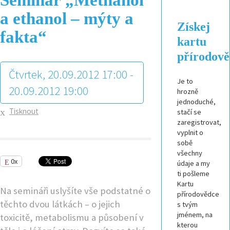
a ethanol – mýty a
Získej
fakta“
kartu
přírodov
Čtvrtek, 20.09.2012 17:00 -
Je to
20.09.2012 19:00
hrozně
jednoduché,
Tisknout
stačí se
zaregistrovat,
vyplnit o
sobě
všechny
0x
údaje a my
ti pošleme
Kartu
Na semináři uslyšíte vše podstatné o
přírodovědce
těchto dvou látkách – o jejich
s tvým
jménem, na
toxicitě, metabolismu a působení v
kterou