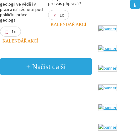
pro vás připravili?
geologii ve vědě i v
praxi a nahlédnete pod
pokličku práce
1x
geologa.
KALENDÁŘ AKCÍ
1x
KALENDÁŘ AKCÍ
+ Načíst další