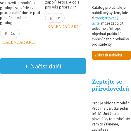
zapojí i letos. A co si
se dozvíte mnohé o
pro vás připravili?
geologii ve vědě i v
Katalog pro učitele je
praxi a nahlédnete pod
nabídkový systém, kde
pokličku práce
1x
si
zaregistrovaný
geologa.
učitel
může zapůjčit
KALENDÁŘ AKCÍ
odborné přístroje,
1x
objednat praktická
cvičení nebo přednášky
KALENDÁŘ AKCÍ
pro studenty.
Zobrazit nabídku
+ Načíst další
Zeptejte se
přírodovědců
Proč je obloha modrá?
Proč má beruška sedm
teček? Umí žirafa
plavat? Vy to nevíte? My
vám to řekneme,
zeptejte se