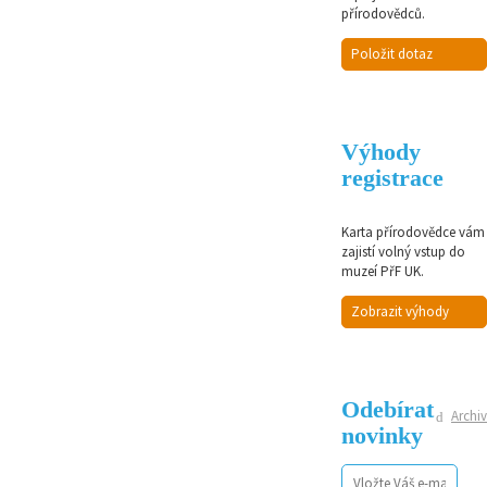
přírodovědců.
Položit dotaz
Výhody
registrace
Karta přírodovědce vám
zajistí volný vstup do
muzeí PřF UK.
Zobrazit výhody
Odebírat
Archiv
novinky