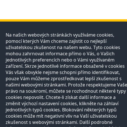
Přírodovědci
Učitelé
E-shop
Kontakt
Na našich webových stránkách využíváme cookies,
pomocí kterých Vám chceme zajistit co nejlepší
O projektu
Registrace
Registrace
Pro
uživatelskou zkušenost na našem webu. Tyto cookies
Naši partneři
Nabídka služeb
Otevírací doba
média
Razítková
Vše o nákupu
mohou zahrnovat informace přímo o Vás, o Vašich
Všechny
samoobsluha
Reklamační řád
jednotlivých preferencích nebo o Vámi využívaném
kontakty
Autoři
zařízení. Skrze jednotlivé informace obsažené v cookies
Vědci
Vás však obvykle nejsme schopni přímo identifikovat,
Zeptejte se
přírodovědců
pouze Vám můžeme zprostředkovat lepší zkušenost s
FAQ
našimi webovými stránkami. Protože respektujeme Vaš
Výhody registrace
právo na soukromí, můžete se rozhodnout některé typy
cookies nepovolit. Chcete-li získat další informace a
Copyright © 2013, Prirodovedci.cz jsou komunikačním projektem
Přírodovědecké
změnit výchozí nastavení cookies, klikněte na záhlaví
fakulty
UK v Praze. Vytvořilo
Andweb s.r.o.
Mapa stránek
jednotlivých typů cookies. Blokování některých typů
cookies může mít negativní vliv na Vaší uživatelskou
zkušenost s webovými stránkami. Další podrobné