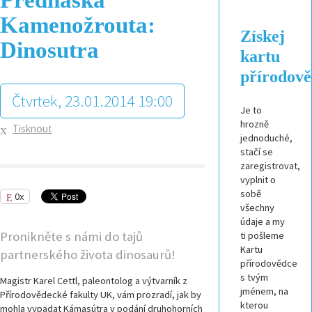
Kamenožrouta:
Získej
Dinosutra
kartu
přírodov
Čtvrtek, 23.01.2014 19:00
Je to
hrozně
Tisknout
jednoduché,
stačí se
zaregistrovat,
vyplnit o
sobě
0x
všechny
údaje a my
Pronikněte s námi do tajů
ti pošleme
Kartu
partnerského života dinosaurů!
přírodovědce
s tvým
Magistr Karel Cettl, paleontolog a výtvarník z
jménem, na
Přírodovědecké fakulty UK, vám prozradí, jak by
kterou
mohla vypadat Kámasútra v podání druhohorních