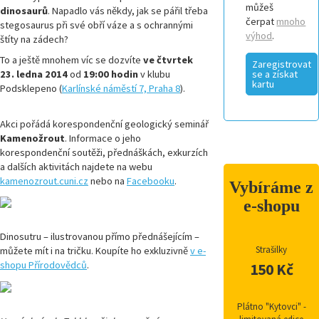
můžeš
dinosaurů
. Napadlo vás někdy, jak se pářil třeba
čerpat
mnoho
stegosaurus při své obří váze a s ochrannými
výhod
.
štíty na zádech?
To a ještě mnohem víc se dozvíte
ve čtvrtek
Zaregistrovat
23. ledna 2014
od
19:00 hodin
v klubu
se a získat
kartu
Podsklepeno (
Karlínské náměstí 7, Praha 8
).
Akci pořádá korespondenční geologický seminář
Kamenožrout
. Informace o jeho
korespondenční soutěži, přednáškách, exkurzích
a dalších aktivitách najdete na webu
kamenozrout.cuni.cz
nebo na
Facebooku
.
Vybíráme z
e-shopu
Dinosutru – ilustrovanou přímo přednášejícím –
Strašilky
můžete mít i na tričku. Koupíte ho exkluzivně
v e-
shopu Přírodovědců
.
150 Kč
Plátno "Kytovci" -