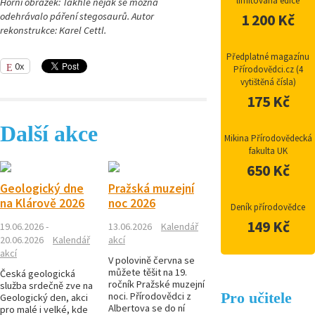
limitovaná edice
Horní obrázek: Takhle nějak se možná
odehrávalo páření stegosaurů. Autor
1 200 Kč
rekonstrukce: Karel Cettl.
Předplatné magazínu
0x
Přírodovědci.cz (4
vytištěná čísla)
175 Kč
Další akce
Mikina Přírodovědecká
fakulta UK
650 Kč
Geologický dne
Pražská muzejní
na Klárově 2026
noc 2026
Deník přírodovědce
149 Kč
19.06.2026 -
13.06.2026
Kalendář
20.06.2026
Kalendář
akcí
akcí
V polovině června se
můžete těšit na 19.
Česká geologická
ročník Pražské muzejní
služba srdečně zve na
Pro učitele
noci. Přírodovědci z
Geologický den, akci
Albertova se do ní
pro malé i velké, kde