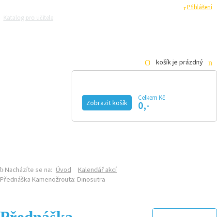
Registrace
Přihlášení
Katalog pro učitele
Zeptejte se přírodovědců
Razítková samoobsluha
Pro média
košík je prázdný
Celkem Kč
Zobrazit košík
0,-
KALENDÁŘ AKCÍ
MAGAZÍN
VIDEO
FOTOGALERIE
KE STAŽENÍ
E-SHOP
Nacházíte se na:
Úvod
Kalendář akcí
Přednáška Kamenožrouta: Dinosutra
Přednáška