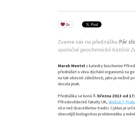
0x
Zveme vás na přednášku
Pár sl
spoločné geochemická história 
Marek Mentel
z katedry biochemie Přírod
přednášet o vlivu dýchání organismů na geo
na tak obecné záležitosti, jako je neživé p
docela jinak.
Přednáška se koná
7. března 2013 od 17
Přírodovědecké fakulty UK,
Viničná 7, Prah
více než dvacetiletou tradici. Cyklus je ur
obecnější biologickou problematiku a méně 