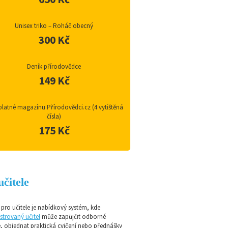
Unisex triko – Roháč obecný
300 Kč
Deník přírodovědce
149 Kč
latné magazínu Přírodovědci.cz (4 vytištěná
čísla)
175 Kč
učitele
pro učitele je nabídkový systém, kde
strovaný učitel
může zapůjčit odborné
e, objednat praktická cvičení nebo přednášky