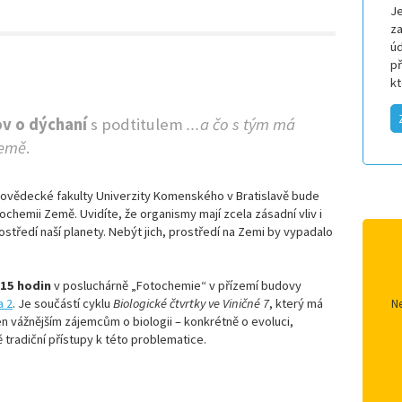
Je
za
úd
p
k
ov o dýchaní
s podtitulem
...a čo s tým má
Země
.
ovědecké fakulty Univerzity Komenského v Bratislavě bude
chemii Země. Uvidíte, že organismy mají zcela zásadní vliv i
rostředí naší planety. Nebýt jich, prostředí na Zemi by vypadalo
:15 hodin
v posluchárně „Fotochemie“ v přízemí budovy
a 2
. Je součástí cyklu
Biologické čtvrtky ve Viničné 7
, který má
Ne
čen vážnějším zájemcům o biologii – konkrétně o evoluci,
tradiční přístupy k této problematice.