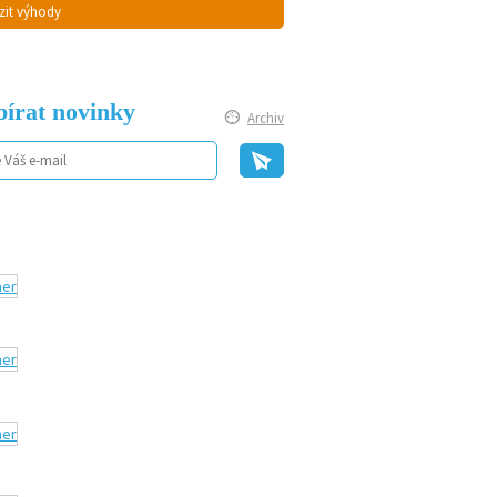
zit výhody
írat novinky
Archiv