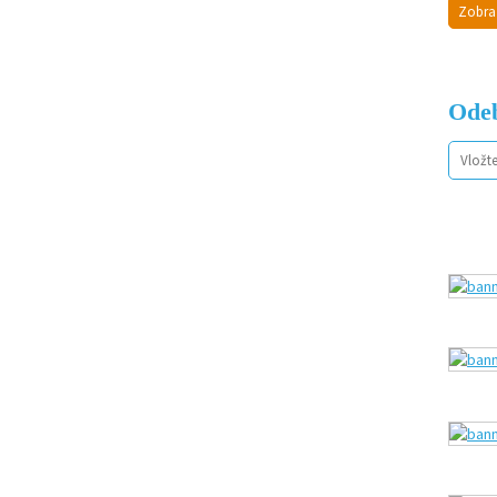
Zobra
Odeb