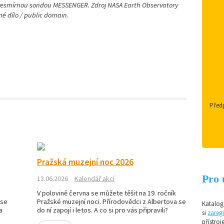
 vesmírnou sondou MESSENGER. Zdroj NASA Earth Observatory
é dílo / public domain.
Předp
Pražská muzejní noc 2026
Pro 
13.06.2026
Kalendář akcí
V polovině června se můžete těšit na 19. ročník
 se
Pražské muzejní noci. Přírodovědci z Albertova se
Katalog 
a
do ní zapojí i letos. A co si pro vás připravili?
si
zaregi
přístroj