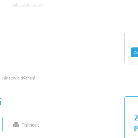
Katalog pro učitele
Zeptejte se přírodovědců
Razítková samoobsluh
MAGAZÍN
VIDEO
FOTOGALERIE
Zo
Pár slov o dýchaní
í
Z
Tisknout
p