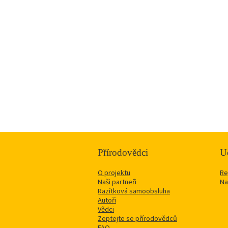
Přírodovědci
Uč
O projektu
Re
Naši partneři
Na
Razítková samoobsluha
Autoři
Vědci
Zeptejte se přírodovědců
FAQ