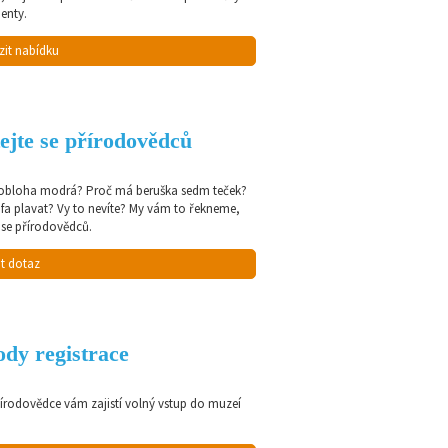
enty.
zit nabídku
ejte se přírodovědců
 obloha modrá? Proč má beruška sedm teček?
afa plavat? Vy to nevíte? My vám to řekneme,
 se přírodovědců.
t dotaz
dy registrace
řírodovědce vám zajistí volný vstup do muzeí