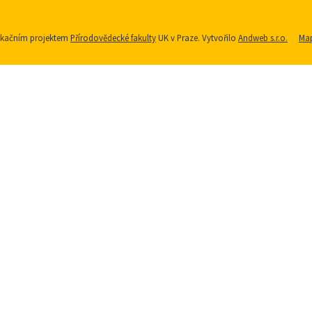
nikačním projektem
Přírodovědecké fakulty
UK v Praze. Vytvořilo
Andweb s.r.o.
Map