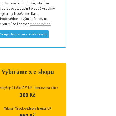
 to hrozně jednoduché, stačí se
registrovat, vyplnit o sobě všechny
aje a my ti pošleme Kartu
řírodovědce s tvým jménem, na
terou můžeš čerpat
mnoho výhod
.
Zaregistrovat se a získat kartu
Vybíráme z e-shopu
obyčejná taška PřF UK - limitovaná edice
300 Kč
Mikina Přírodovědecká fakulta UK
650 Kč