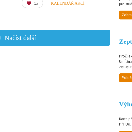
1x
KALENDÁŘ AKCÍ
pro stud
Zobra
+ Načíst další
Zept
Proč je
Umí žir
zeptejte
Položi
Výho
Karta p
PřF UK.