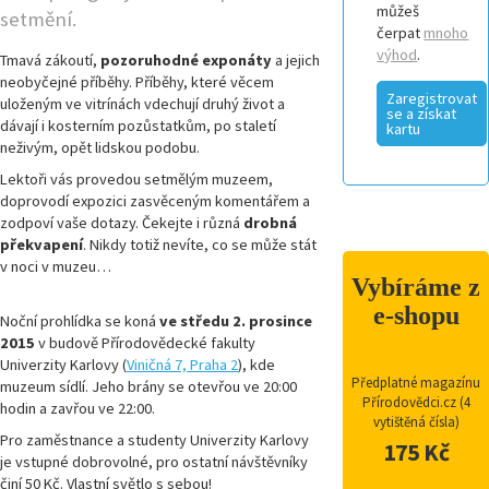
můžeš
setmění.
čerpat
mnoho
výhod
.
Tmavá zákoutí,
pozoruhodné exponáty
a jejich
neobyčejné příběhy. Příběhy, které věcem
Zaregistrovat
uloženým ve vitrínách vdechují druhý život a
se a získat
dávají i kosterním pozůstatkům, po staletí
kartu
neživým, opět lidskou podobu.
Lektoři vás provedou setmělým muzeem,
doprovodí expozici zasvěceným komentářem a
zodpoví vaše dotazy. Čekejte i různá
drobná
překvapení
. Nikdy totiž nevíte, co se může stát
v noci v muzeu…
Vybíráme z
e-shopu
Noční prohlídka se koná
ve středu 2. prosince
2015
v budově Přírodovědecké fakulty
Univerzity Karlovy (
Viničná 7, Praha 2
), kde
Předplatné magazínu
muzeum sídlí. Jeho brány se otevřou ve 20:00
Přírodovědci.cz (4
hodin a zavřou ve 22:00.
vytištěná čísla)
Pro zaměstnance a studenty Univerzity Karlovy
175 Kč
je vstupné dobrovolné, pro ostatní návštěvníky
činí 50 Kč. Vlastní světlo s sebou!