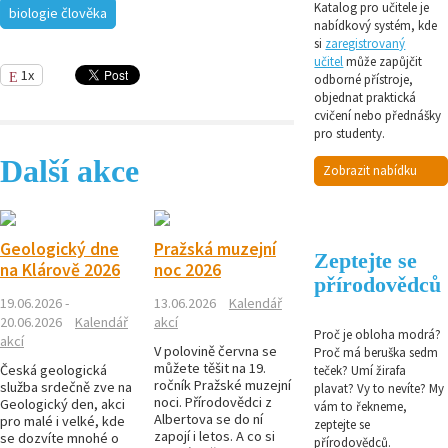
Katalog pro učitele je
biologie člověka
nabídkový systém, kde
si
zaregistrovaný
učitel
může zapůjčit
1x
odborné přístroje,
objednat praktická
cvičení nebo přednášky
pro studenty.
Další akce
Zobrazit nabídku
Geologický dne
Pražská muzejní
Zeptejte se
na Klárově 2026
noc 2026
přírodovědců
19.06.2026 -
13.06.2026
Kalendář
20.06.2026
Kalendář
akcí
Proč je obloha modrá?
akcí
V polovině června se
Proč má beruška sedm
můžete těšit na 19.
Česká geologická
teček? Umí žirafa
ročník Pražské muzejní
služba srdečně zve na
plavat? Vy to nevíte? My
noci. Přírodovědci z
Geologický den, akci
vám to řekneme,
Albertova se do ní
pro malé i velké, kde
zeptejte se
zapojí i letos. A co si
se dozvíte mnohé o
přírodovědců.