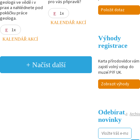
pro vás připravili?
geologii ve vědě i v
praxi a nahlédnete pod
Položit dotaz
pokličku práce
1x
geologa.
KALENDÁŘ AKCÍ
1x
Výhody
KALENDÁŘ AKCÍ
registrace
Karta přírodovědce vám
+ Načíst další
zajistí volný vstup do
muzeí PřF UK.
Zobrazit výhody
Odebírat
Archiv
novinky