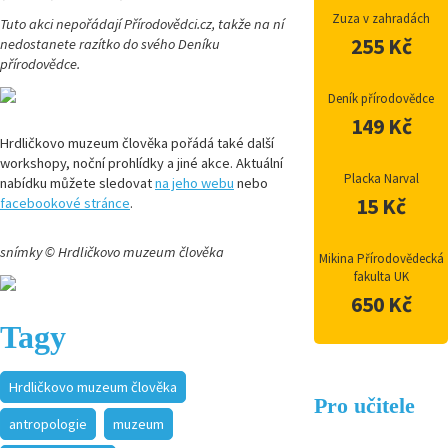
Zuza v zahradách
Tuto akci nepořádají Přírodovědci.cz, takže na ní
255 Kč
nedostanete razítko do svého Deníku
přírodovědce.
Deník přírodovědce
149 Kč
Hrdličkovo muzeum člověka pořádá také další
workshopy, noční prohlídky a jiné akce. Aktuální
Placka Narval
nabídku můžete sledovat
na jeho webu
nebo
15 Kč
facebookové stránce
.
snímky © Hrdličkovo muzeum člověka
Mikina Přírodovědecká
fakulta UK
650 Kč
Tagy
Hrdličkovo muzeum člověka
Pro učitele
antropologie
muzeum