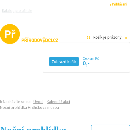
Registrace
Přihlášení
Katalog pro učitele
Zeptejte se přírodovědců
Razítková samoobsluha
Pro média
košík je prázdný
Celkem Kč
Zobrazit košík
0,-
KALENDÁŘ AKCÍ
MAGAZÍN
VIDEO
FOTOGALERIE
KE STAŽENÍ
E-SHOP
Nacházíte se na:
Úvod
Kalendář akcí
Noční prohlídka Hrdličkova muzea
Noční prohlídka