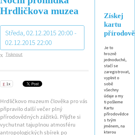
Hrdličkova muzea
Získej
kartu
Středa, 02.12.2015 20:00 -
přírodov
02.12.2015 22:00
Je to
hrozně
Tisknout
jednoduché,
stačí se
zaregistrovat,
vyplnit o
1x
sobě
všechny
údaje a my
Hrdličkovo muzeum člověka pro vás
ti pošleme
Kartu
připravilo další večer plný
přírodovědce
přírodovědných zážitků. Přijďte si
s tvým
vychutnat tajuplnou atmosféru
jménem, na
antropologických sbírek po
kterou