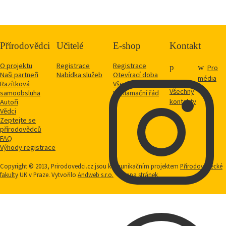
Přírodovědci
Učitelé
E-shop
Kontakt
O projektu
Registrace
Registrace
Pro
Naši partneři
Nabídka služeb
Otevírací doba
média
Razítková
Vše o nákupu
Všechny
samoobsluha
Reklamační řád
kontakty
Autoři
Vědci
Zeptejte se
přírodovědců
FAQ
Výhody registrace
Copyright © 2013, Prirodovedci.cz jsou komunikačním projektem
Přírodovědecké
fakulty
UK v Praze. Vytvořilo
Andweb s.r.o.
Mapa stránek