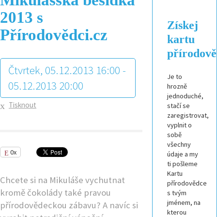
2013 s
Získej
Přírodovědci.cz
kartu
přírodov
Čtvrtek, 05.12.2013 16:00 -
Je to
05.12.2013 20:00
hrozně
jednoduché,
Tisknout
stačí se
zaregistrovat,
vyplnit o
sobě
všechny
0x
údaje a my
ti pošleme
Kartu
Chcete si na Mikuláše vychutnat
přírodovědce
kromě čokolády také pravou
s tvým
jménem, na
přírodovědeckou zábavu? A navíc si
kterou