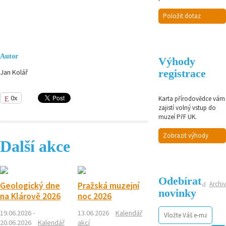
Položit dotaz
Autor
Výhody
registrace
Jan Kolář
0x
Karta přírodovědce vám
zajistí volný vstup do
muzeí PřF UK.
Zobrazit výhody
Další akce
Odebírat
Archiv
Geologický dne
Pražská muzejní
novinky
na Klárově 2026
noc 2026
19.06.2026 -
13.06.2026
Kalendář
20.06.2026
Kalendář
akcí