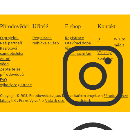
Přírodovědci
Učitelé
E-shop
Kontakt
O projektu
Registrace
Registrace
Pro
Naši partneři
Nabídka služeb
Otevírací doba
média
Razítková
Vše o nákupu
Všechny
samoobsluha
Reklamační řád
kontakty
Autoři
Vědci
Zeptejte se
přírodovědců
FAQ
Výhody registrace
Copyright © 2013, Prirodovedci.cz jsou komunikačním projektem
Přírodovědecké
fakulty
UK v Praze. Vytvořilo
Andweb s.r.o.
Mapa stránek