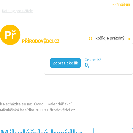
Registrace
Přihlášení
Katalog pro učitele
Zeptejte se přírodovědců
Razítková samoobsluha
Pro média
košík je prázdný
Celkem Kč
Zobrazit košík
0,-
KALENDÁŘ AKCÍ
MAGAZÍN
VIDEO
FOTOGALERIE
KE STAŽENÍ
E-SHOP
Nacházíte se na:
Úvod
Kalendář akcí
Mikulášská besídka 2013 s Přírodovědci.cz
Mikulášská besídka