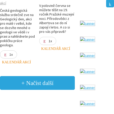
akcí
V polovině června se
můžete těšit na 19.
Česká geologická
ročník Pražské muzejní
služba srdečně zve na
noci. Přírodovědci z
Geologický den, akci
Albertova se do ní
pro malé i velké, kde
zapojí i letos. A co si
se dozvíte mnohé o
pro vás připravili?
geologii ve vědě i v
praxi a nahlédnete pod
pokličku práce
1x
geologa.
KALENDÁŘ AKCÍ
1x
KALENDÁŘ AKCÍ
+ Načíst další