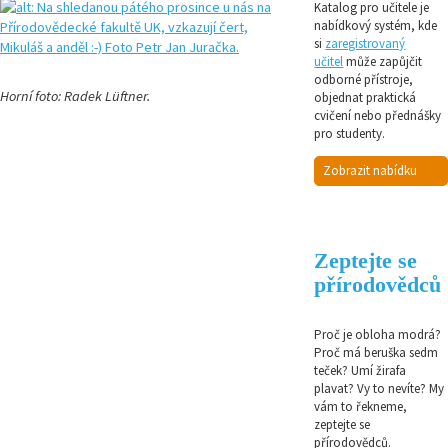
Katalog pro učitele je
nabídkový systém, kde
si
zaregistrovaný
učitel
může zapůjčit
odborné přístroje,
Horní foto: Radek Lüftner.
objednat praktická
cvičení nebo přednášky
pro studenty.
Zobrazit nabídku
Zeptejte se
přírodovědců
Proč je obloha modrá?
Proč má beruška sedm
teček? Umí žirafa
plavat? Vy to nevíte? My
vám to řekneme,
zeptejte se
přírodovědců.