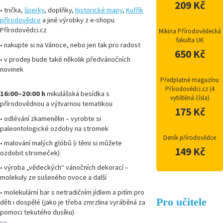
209 Kč
• trička,
šperky
, doplňky,
historické mapy
,
Kufřík
přírodovědce
a jiné výrobky z e-shopu
Přírodovědci.cz
Mikina Přírodovědecká
fakulta UK
• nakupte si na Vánoce, nebo jen tak pro radost
650 Kč
• v prodeji bude také několik předvánočních
novinek
Předplatné magazínu
Přírodovědci.cz (4
16:00–20:00 h
mikulášská besídka s
vytištěná čísla)
přírodovědnou a výtvarnou tematikou
175 Kč
• odlévání zkamenělin – vyrobte si
paleontologické ozdoby na stromek
Deník přírodovědce
• malování malých glóbů (i těmi si můžete
149 Kč
ozdobit stromeček)
• výroba „vědeckých“ vánočních dekorací –
molekuly ze sušeného ovoce a další
• molekulární bar s netradičním jídlem a pitím pro
Pro učitele
děti i dospělé (jako je třeba zmrzlina vyráběná za
pomoci tekutého dusíku)