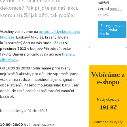
vyrobit netradiční vánoční
můžeš
dekorace? Pak přijďte na naši akci,
čerpat
mnoho
výhod
.
kterou si užijí jak děti, tak rodiče.
Zaregistrovat
se a získat
Všechny vás zveme na
přírodovědeckou oslavu
kartu
Mikuláše
. Laskavý Mikuláš, krásný anděl i
hrůzostrašný čert na vás budou čekat
5.
prosince 2013
v budově Přírodovědecké
fakulty Univerzity Karlovy na adrese
Praha 2,
Albertov 6
.
Od 16:00 do 20:00 hodin máme připraveny
Vybíráme z
nejrůznější aktivity pro děti. Nezapomněli jsme
však ani na rodiče – nabídneme jim originální
e-shopu
občerstvení u našeho molekulárního baru. Celý
den bude také probíhat náš tradiční vánoční
bazárek.
Matěj objevuje
191 Kč
Na co se tedy můžete těšit?
Zanzibar jak vyšitý
10:00–20:00 h
vánoční bazárek