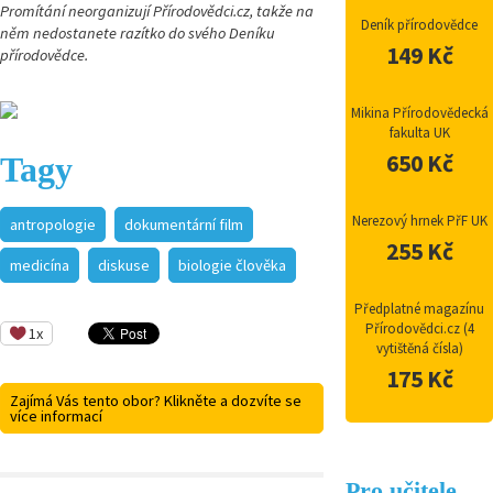
Promítání neorganizují Přírodovědci.cz, takže na
Deník přírodovědce
něm nedostanete razítko do svého Deníku
149 Kč
přírodovědce.
Mikina Přírodovědecká
fakulta UK
650 Kč
Tagy
Nerezový hrnek PřF UK
antropologie
dokumentární film
255 Kč
medicína
diskuse
biologie člověka
Předplatné magazínu
Přírodovědci.cz (4
1x
vytištěná čísla)
175 Kč
Zajímá Vás tento obor? Klikněte a dozvíte se
více informací
Pro učitele