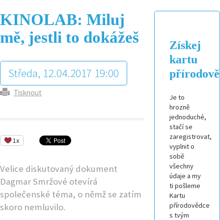
KINOLAB: Miluj
mě, jestli to dokážeš
Získej
kartu
Středa, 12.04.2017 19:00
přírodov
Tisknout
Je to
hrozně
jednoduché,
stačí se
zaregistrovat,
1x
vyplnit o
sobě
všechny
Velice diskutovaný dokument
údaje a my
Dagmar Smržové otevírá
ti pošleme
společenské téma, o němž se zatím
Kartu
přírodovědce
skoro nemluvilo.
s tvým