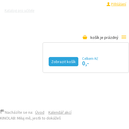
Registrace
Přihlášení
Katalog pro učitele
Zeptejte se přírodovědců
Razítková samoobsluha
Pro média
košík je prázdný
Celkem Kč
Zobrazit košík
0,-
KALENDÁŘ AKCÍ
MAGAZÍN
VIDEO
FOTOGALERIE
KE STAŽENÍ
E-SHOP
Nacházíte se na:
Úvod
Kalendář akcí
KINOLAB: Miluj mě, jestli to dokážeš