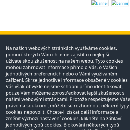
Přírodovědci
Učitelé
E-shop
Kontakt
Na našich webových stránkách využíváme cookies,
pomocí kterých Vám chceme zajistit co nejlepší
O projektu
Registrace
Registrace
Pro
Naši partneři
Nabídka služeb
Otevírací doba
uživatelskou zkušenost na našem webu. Tyto cookies
média
Razítková
Vše o nákupu
mohou zahrnovat informace přímo o Vás, o Vašich
Všechny
samoobsluha
Reklamační řád
jednotlivých preferencích nebo o Vámi využívaném
kontakty
Autoři
zařízení. Skrze jednotlivé informace obsažené v cookies
Vědci
Zeptejte se
Vás však obvykle nejsme schopni přímo identifikovat,
přírodovědců
pouze Vám můžeme zprostředkovat lepší zkušenost s
FAQ
našimi webovými stránkami. Protože respektujeme Vaš
Výhody registrace
právo na soukromí, můžete se rozhodnout některé typy
cookies nepovolit. Chcete-li získat další informace a
Copyright © 2013, Prirodovedci.cz jsou komunikačním projektem
Přírodovědecké
fakulty
UK v Praze. Vytvořilo
Andweb s.r.o.
Mapa stránek
změnit výchozí nastavení cookies, klikněte na záhlaví
jednotlivých typů cookies. Blokování některých typů