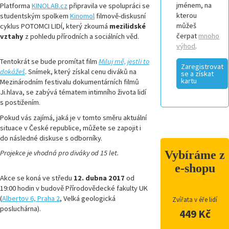
jménem, na
Platforma
KINOLAB.cz
připravila ve spolupráci se
kterou
studentským spolkem
Kinomol
filmově-diskusní
můžeš
cyklus POTOMCI LIDÍ, který zkoumá
mezilidské
čerpat
mnoho
vztahy
z pohledu přírodních a sociálních věd.
výhod
.
Tentokrát se bude promítat film
Miluj mě, jestli to
Zaregistrovat
dokážeš
. Snímek, který získal cenu diváků na
se a získat
kartu
Mezinárodním festivalu dokumentárních filmů
Ji.hlava, se zabývá tématem intimního života lidí
s postižením.
Pokud vás zajímá, jaká je v tomto směru aktuální
situace v České republice, můžete se zapojit i
do následné diskuse s odborníky.
Vybíráme z
Projekce je vhodná pro diváky od 15 let.
e-shopu
Akce se koná ve středu
12. dubna 2017
od
19:00 hodin v budově Přírodovědecké fakulty UK
(
Albertov 6, Praha 2
, Velká geologická
Zvířata v éře lidí
posluchárna).
449 Kč