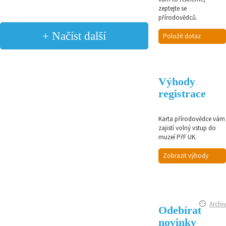
zeptejte se
přírodovědců.
+ Načíst další
Položit dotaz
Výhody
registrace
Karta přírodovědce vám
zajistí volný vstup do
muzeí PřF UK.
Zobrazit výhody
Archiv
Odebírat
novinky