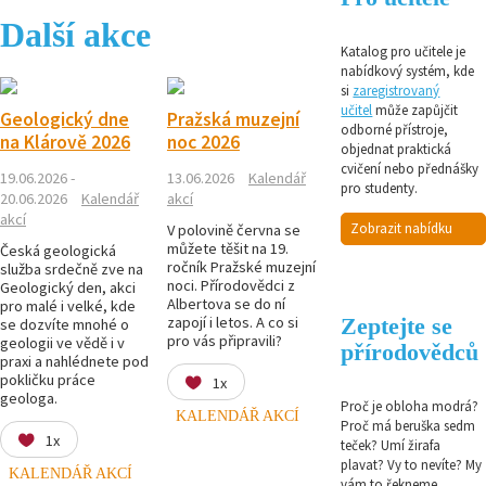
Další akce
Katalog pro učitele je
nabídkový systém, kde
si
zaregistrovaný
učitel
může zapůjčit
Geologický dne
Pražská muzejní
odborné přístroje,
na Klárově 2026
noc 2026
objednat praktická
cvičení nebo přednášky
19.06.2026 -
13.06.2026
Kalendář
pro studenty.
20.06.2026
Kalendář
akcí
akcí
Zobrazit nabídku
V polovině června se
můžete těšit na 19.
Česká geologická
ročník Pražské muzejní
služba srdečně zve na
noci. Přírodovědci z
Geologický den, akci
Albertova se do ní
pro malé i velké, kde
Zeptejte se
zapojí i letos. A co si
se dozvíte mnohé o
pro vás připravili?
geologii ve vědě i v
přírodovědců
praxi a nahlédnete pod
pokličku práce
1x
geologa.
Proč je obloha modrá?
KALENDÁŘ AKCÍ
Proč má beruška sedm
1x
teček? Umí žirafa
plavat? Vy to nevíte? My
KALENDÁŘ AKCÍ
vám to řekneme,