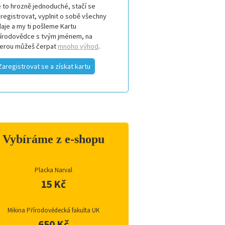
 to hrozně jednoduché, stačí se
registrovat, vyplnit o sobě všechny
aje a my ti pošleme Kartu
řírodovědce s tvým jménem, na
terou můžeš čerpat
mnoho výhod
.
Zaregistrovat se a získat kartu
Vybíráme z e-shopu
Placka Narval
15 Kč
Mikina Přírodovědecká fakulta UK
650 Kč