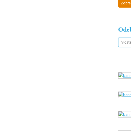
Zobra
Odeb