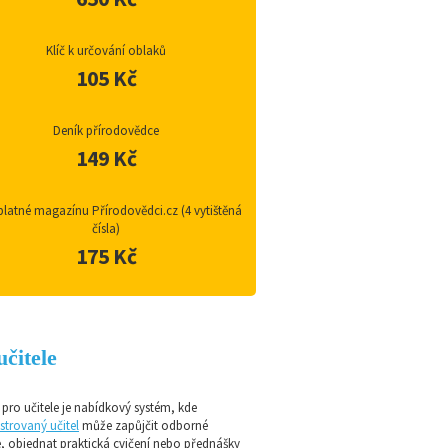
Klíč k určování oblaků
105 Kč
Deník přírodovědce
149 Kč
latné magazínu Přírodovědci.cz (4 vytištěná
čísla)
175 Kč
učitele
pro učitele je nabídkový systém, kde
strovaný učitel
může zapůjčit odborné
e, objednat praktická cvičení nebo přednášky