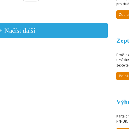
pro stud
Zobra
+ Načíst další
Zept
Proč je
Umí žir
zeptejte
Položi
Výho
Karta p
PřF UK.