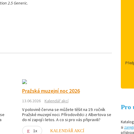
ion 2.5 Generic.
Předp
Pražská muzejní noc 2026
13.06.2026
Kalendář akcí
Pro 
V polovině června se můžete těšit na 19. ročník
 se
Pražské muzejní noci. Přírodovědci z Albertova se
a
do ní zapojí i letos. A co si pro vás připravili?
Katalog 
si
zaregi
1x
KALENDÁŘ AKCÍ
přístroj