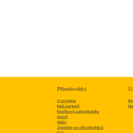
Přírodovědci
Uč
O projektu
Re
Naši partneři
Na
Razítková samoobsluha
Autoři
Vědci
Zeptejte se přírodovědců
FAQ