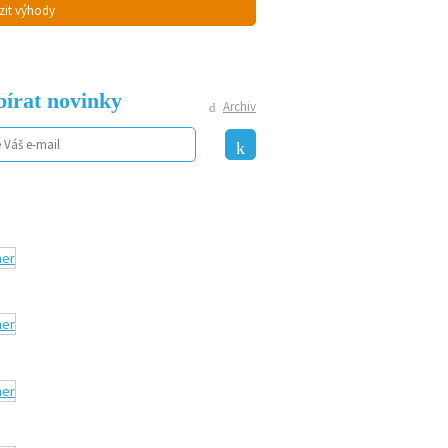
zit výhody
írat novinky
Archiv