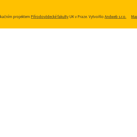
nikačním projektem
Přírodovědecké fakulty
UK v Praze. Vytvořilo
Andweb s.r.o.
Map