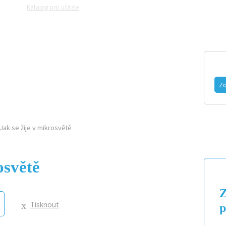
Katalog pro učitele
Zeptejte se přírodovědců
Razítková samoobslu
MAGAZÍN
VIDEO
FOTOGALERIE
Zo
Jak se žije v mikrosvětě
osvětě
Z
Tisknout
p