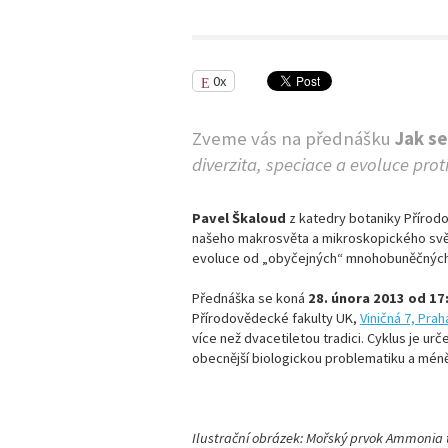
0x
Zveme vás na přednášku
Jak se
diverzita, speciace a evoluce prot
Pavel Škaloud
z katedry botaniky Přírodo
našeho makrosvěta a mikroskopického světa
evoluce od „obyčejných“ mnohobuněčných
Přednáška se koná
28. února 2013 od 17
Přírodovědecké fakulty UK,
Viničná 7, Prah
více než dvacetiletou tradici. Cyklus je ur
obecnější biologickou problematiku a méně 
Ilustrační obrázek: Mořský prvok Ammonia 