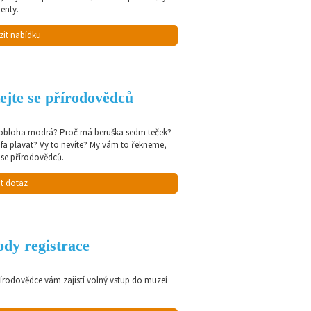
enty.
zit nabídku
ejte se přírodovědců
 obloha modrá? Proč má beruška sedm teček?
afa plavat? Vy to nevíte? My vám to řekneme,
 se přírodovědců.
t dotaz
dy registrace
řírodovědce vám zajistí volný vstup do muzeí