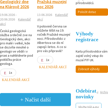
Geologický dne
Pražská muzejní
přírodovědců.
na Klárově 2026
noc 2026
Položit dotaz
19.06.2026 -
13.06.2026
Kalendář
20.06.2026
Kalendář
akcí
akcí
V polovině června se
můžete těšit na 19.
Česká geologická
Výhody
ročník Pražské muzejní
služba srdečně zve na
noci. Přírodovědci z
registrace
Geologický den, akci
Albertova se do ní
pro malé i velké, kde
zapojí i letos. A co si
se dozvíte mnohé o
pro vás připravili?
geologii ve vědě i v
Karta přírodovědce vám
praxi a nahlédnete pod
zajistí volný vstup do
pokličku práce
1x
muzeí PřF UK.
geologa.
KALENDÁŘ AKCÍ
Zobrazit výhody
1x
KALENDÁŘ AKCÍ
Odebírat
Archiv
novinky
+ Načíst další