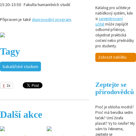
15:20–15:50 Fakulta humanitních studií
Katalog pro učitele je
nabídkový systém, kde
si
zaregistrovaný
Připraven je také
doprovodný program
.
učitel
může zapůjčit
odborné přístroje,
objednat praktická
cvičení nebo přednášky
pro studenty.
Tagy
Zobrazit nabídku
bakalářské studium
Zeptejte se
2x
přírodovědců
Proč je obloha modrá?
Další akce
Proč má beruška sedm
teček? Umí žirafa
plavat? Vy to nevíte? My
vám to řekneme,
zeptejte se