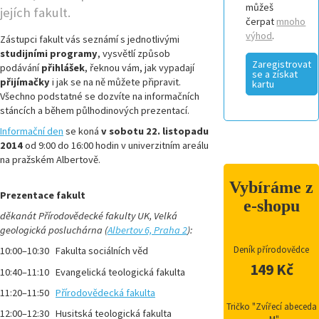
můžeš
jejích fakult.
čerpat
mnoho
výhod
.
Zástupci fakult vás seznámí s jednotlivými
studijními programy
, vysvětlí způsob
Zaregistrovat
podávání
přihlášek
, řeknou vám, jak vypadají
se a získat
přijímačky
i jak se na ně můžete připravit.
kartu
Všechno podstatné se dozvíte na informačních
stáncích a během půlhodinových prezentací.
Informační den
se koná
v sobotu 22. listopadu
2014
od 9:00 do 16:00 hodin v univerzitním areálu
na pražském Albertově.
Vybíráme z
Prezentace fakult
e-shopu
děkanát Přírodovědecké fakulty UK, Velká
geologická posluchárna (
Albertov 6, Praha 2
):
Deník přírodovědce
10:00–10:30 Fakulta sociálních věd
149 Kč
10:40–11:10 Evangelická teologická fakulta
11:20–11:50
Přírodovědecká fakulta
Tričko "Zvířecí abeceda
12:00–12:30 Husitská teologická fakulta