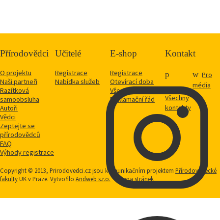
Přírodovědci
Učitelé
E-shop
Kontakt
O projektu
Registrace
Registrace
Pro
Naši partneři
Nabídka služeb
Otevírací doba
média
Razítková
Vše o nákupu
Všechny
samoobsluha
Reklamační řád
kontakty
Autoři
Vědci
Zeptejte se
přírodovědců
FAQ
Výhody registrace
Copyright © 2013, Prirodovedci.cz jsou komunikačním projektem
Přírodovědecké
fakulty
UK v Praze. Vytvořilo
Andweb s.r.o.
Mapa stránek