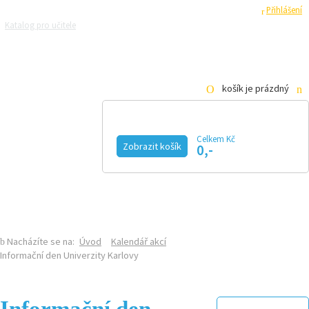
Registrace
Přihlášení
Katalog pro učitele
Zeptejte se přírodovědců
Razítková samoobsluha
Pro média
košík je prázdný
Celkem Kč
Zobrazit košík
0,-
KALENDÁŘ AKCÍ
MAGAZÍN
VIDEO
FOTOGALERIE
KE STAŽENÍ
E-SHOP
Nacházíte se na:
Úvod
Kalendář akcí
Informační den Univerzity Karlovy
Informační den