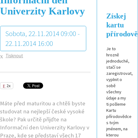
Univerzity Karlovy
Získej
kartu
Sobota, 22.11.2014 09:00 -
přírodov
22.11.2014 16:00
Je to
hrozně
Tisknout
jednoduché,
stačí se
zaregistrovat,
vyplnit o
2x
sobě
všechny
údaje a my
Máte před maturitou a chtěli byste
ti pošleme
Kartu
studovat na nejlepší české vysoké
přírodovědce
škole? Pak určitě přijďte na
s tvým
Informační den Univerzity Karlovy v
jménem, na
Praze, kde se představí všech 17
kterou