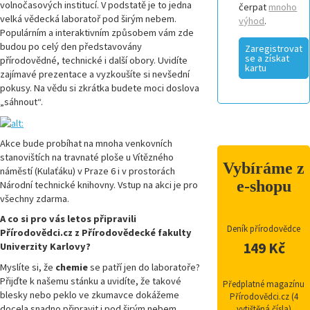
volnočasových institucí. V podstatě je to jedna
čerpat
mnoho
velká vědecká laboratoř pod širým nebem.
výhod
.
Populárním a interaktivním způsobem vám zde
budou po celý den představovány
Zaregistrovat
se a získat
přírodovědné, technické i další obory. Uvidíte
kartu
zajímavé prezentace a vyzkoušíte si nevšední
pokusy. Na vědu si zkrátka budete moci doslova
„sáhnout“.
Akce bude probíhat na mnoha venkovních
stanovištích na travnaté ploše u Vítězného
Vybíráme z
náměstí (Kulaťáku) v Praze 6 i v prostorách
e-shopu
Národní technické knihovny. Vstup na akci je pro
všechny zdarma.
A co si pro vás letos připravili
Deník přírodovědce
Přírodovědci.cz z Přírodovědecké fakulty
149 Kč
Univerzity Karlovy?
Myslíte si, že
chemie
se patří jen do laboratoře?
Přijďte k našemu stánku a uvidíte, že takové
Předplatné magazínu
blesky nebo peklo ve zkumavce dokážeme
Přírodovědci.cz (4
docela snadno připravit i pod širým nebem.
vytištěná čísla)