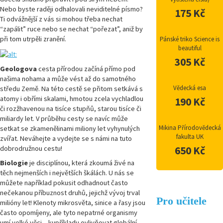
Nebo byste raději odhalovali neviditelné písmo?
175 Kč
Ti odvážnější z vás si mohou třeba nechat
“zapálit” ruce nebo se nechat “pořezat”, aniž by
při tom utrpěli zranění.
Pánské triko Science is
beautiful
305 Kč
Geologova
cesta přírodou začíná přímo pod
našima nohama a může vést až do samotného
Vědecká esa
středu Země. Na této cestě se přitom setkává s
atomy i obřími skalami, hmotou zcela vychladlou
190 Kč
či rozžhavenou na tisíce stupňů, starou tisíce či
miliardy let. V průběhu cesty se navíc může
Mikina Přírodovědecká
setkat se zkamenělinami miliony let vyhynulých
fakulta UK
zvířat. Neváhejte a vydejte se s námi na tuto
dobrodružnou cestu!
650 Kč
Biologie
je disciplínou, která zkoumá živé na
těch nejmenších i největších škálách. U nás se
můžete například pokusit odhadnout často
nečekanou příbuznost druhů, jejichž vývoj trval
Pro učitele
milióny let! Klenoty mikrosvěta, sinice a řasy jsou
často opomíjeny, ale tyto nepatrné organismy
umí velké věci – kupříkladu ovlivňovat globální