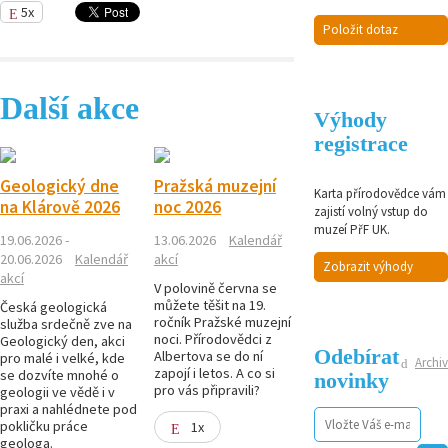
5x
Položit dotaz
Další akce
Výhody
registrace
Geologický dne
Pražská muzejní
Karta přírodovědce vám
na Klárově 2026
noc 2026
zajistí volný vstup do
muzeí PřF UK.
19.06.2026 -
13.06.2026
Kalendář
20.06.2026
Kalendář
akcí
Zobrazit výhody
akcí
V polovině června se
můžete těšit na 19.
Česká geologická
ročník Pražské muzejní
služba srdečně zve na
noci. Přírodovědci z
Geologický den, akci
Odebírat
Albertova se do ní
pro malé i velké, kde
Archiv
zapojí i letos. A co si
se dozvíte mnohé o
novinky
pro vás připravili?
geologii ve vědě i v
praxi a nahlédnete pod
pokličku práce
1x
geologa.