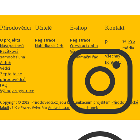
Přírodovědci
Učitelé
E-shop
Kontakt
O projektu
Registrace
Registrace
Pro
Naši partneři
Nabídka služeb
Otevírací doba
média
Razítková
Vše o nákupu
Všechny
samoobsluha
Reklamační řád
kontakty
Autoři
Vědci
Zeptejte se
přírodovědců
FAQ
Výhody registrace
Copyright © 2013, Prirodovedci.cz jsou komunikačním projektem
Přírodovědecké
fakulty
UK v Praze. Vytvořilo
Andweb s.r.o.
Mapa stránek