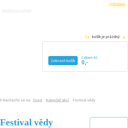
Registrace
Přihlášení
Katalog pro učitele
Zeptejte se přírodovědců
Razítková samoobsluha
Pro média
košík je prázdný
Celkem Kč
Zobrazit košík
0,-
KALENDÁŘ AKCÍ
MAGAZÍN
VIDEO
FOTOGALERIE
KE STAŽENÍ
E-SHOP
Nacházíte se na:
Úvod
Kalendář akcí
Festival vědy
Festival vědy