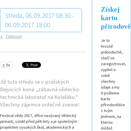
Získej
Středa, 06.09.2017 08:30 -
kartu
06.09.2017 18:00
přírodov
Tisknout
Je to
hrozně
jednoduché,
stačí se
zaregistrovat,
5x
vyplnit o
sobě
Již tuto středu se v pražských
všechny
údaje a my
Dejvicích koná „zábavná vědecko-
ti pošleme
technická laboratoř na Kulaťáku.“
Kartu
Všechny zájemce srdečně zveme!
přírodovědce
s tvým
Festival vědy 2017, dříve nazývaný Vědecký
jménem, na
jarmark, vznikl před pěti lety a je společným
kterou
projektem vysokých škol, akademických a
můžeš