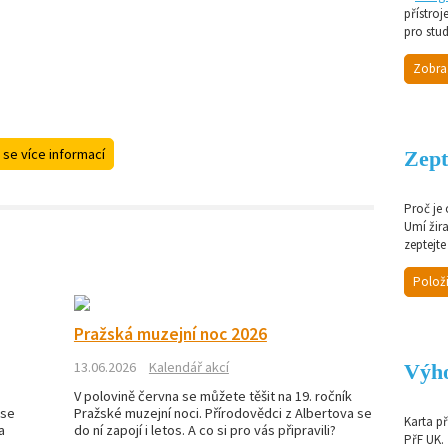
přístroj
pro stud
Zobra
 se více informací
Zept
Proč je
Umí žir
zeptejte
Položi
Pražská muzejní noc 2026
13.06.2026
Kalendář akcí
Výho
V polovině června se můžete těšit na 19. ročník
 se
Pražské muzejní noci. Přírodovědci z Albertova se
Karta p
a
do ní zapojí i letos. A co si pro vás připravili?
PřF UK.