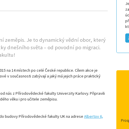
Je
za
úd
p
k
ní zeměpis. Je to dynamický vědní obor, který
zky dnešního světa – od povodní po migraci.
akultu!
2015 na 14 místech po celé České republice. Cílem akce je
ové v současnosti zabývají a jaký má jejich práce praktický
od nás z Přírodovědecké fakulty Univerzity Karlovy. Připravili
ého věku i pro učitele zeměpisu.
do budovy Přírodovědecké fakulty UK na adrese
Albertov 6,
Prosp