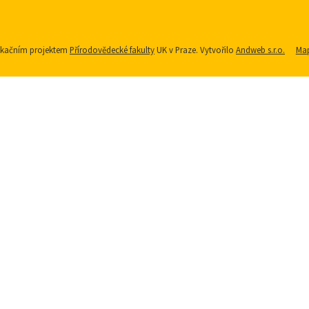
nikačním projektem
Přírodovědecké fakulty
UK v Praze. Vytvořilo
Andweb s.r.o.
Map