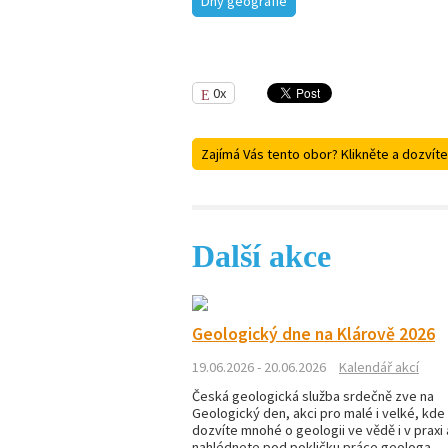
Dny geografie
0x
Zajímá Vás tento obor? Klikněte a dozvíte
Další akce
Geologický dne na Klárově 2026
19.06.2026 - 20.06.2026
Kalendář akcí
Česká geologická služba srdečně zve na
Geologický den, akci pro malé i velké, kde
dozvíte mnohé o geologii ve vědě i v praxi 
nahlédnete pod pokličku práce geologa.