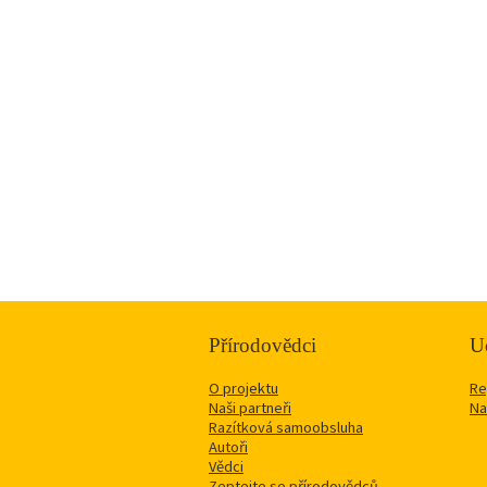
Přírodovědci
Uč
O projektu
Re
Naši partneři
Na
Razítková samoobsluha
Autoři
Vědci
Zeptejte se přírodovědců