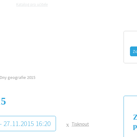
Katalog pro učitele
Zeptejte se přírodovědců
Razítková samoobslu
MAGAZÍN
VIDEO
FOTOGALERIE
Zo
Dny geografie 2015
15
Z
 - 27.11.2015 16:20
Tisknout
p