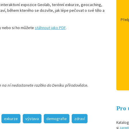
 interaktivní expozice Geolab, terénní exkurze, geocaching,
ví, během kterého se dozvíte, jak lépe pečovat o své tělo a
Předp
y nebo si ho můžete
stáhnout jako PDF
.
že na ní nedostanete razítko do Deníku přírodovědce.
Pro 
exkurze
výstava
demografie
zdraví
Katalog 
si
zaregi