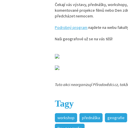
Čekají vás výstavy, přednášky, workshopy,
komentované projekce filmů nebo Den zdra
předcházet nemocem.
Podrobný program
najdete na webu fakult
Naši geografové už se na vás těší!
Tuto akci neorganizují Přírodovědci.cz, tak
Tagy
workshop
přednáška
geografie