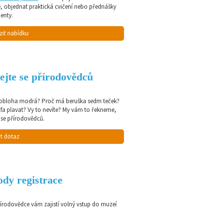
e, objednat praktická cvičení nebo přednášky
enty.
zit nabídku
ejte se přírodovědců
 obloha modrá? Proč má beruška sedm teček?
afa plavat? Vy to nevíte? My vám to řekneme,
 se přírodovědců.
t dotaz
dy registrace
řírodovědce vám zajistí volný vstup do muzeí