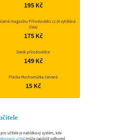
195 Kč
latné magazínu Přírodovědci.cz (4 vytištěná
čísla)
175 Kč
Deník přírodovědce
149 Kč
Placka Muchomůrka červená
15 Kč
učitele
pro učitele je nabídkový systém, kde
strovaný učitel
může zapůjčit odborné