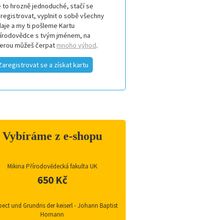
 to hrozně jednoduché, stačí se
registrovat, vyplnit o sobě všechny
aje a my ti pošleme Kartu
řírodovědce s tvým jménem, na
terou můžeš čerpat
mnoho výhod
.
Zaregistrovat se a získat kartu
Vybíráme z e-shopu
Mikina Přírodovědecká fakulta UK
650 Kč
ect und Grundris der keiserl - Johann Baptist
Homann