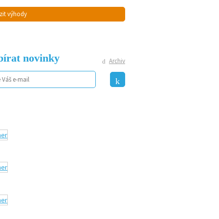
zit výhody
írat novinky
Archiv