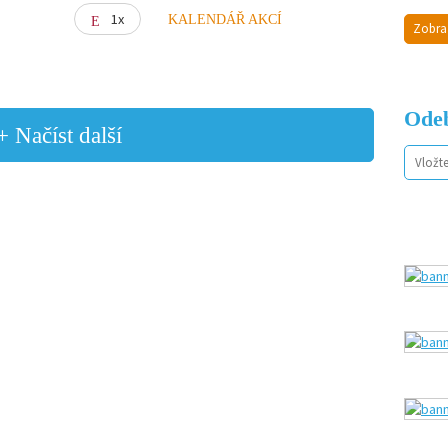
1x
KALENDÁŘ AKCÍ
Zobra
Odeb
+ Načíst další