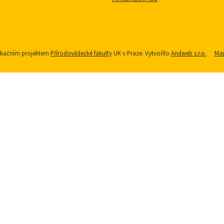
nikačním projektem
Přírodovědecké fakulty
UK v Praze. Vytvořilo
Andweb s.r.o.
Map