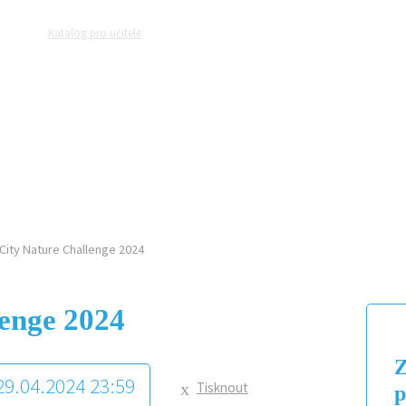
Katalog pro učitele
Zeptejte se přírodovědců
Razítková samoobslu
MAGAZÍN
VIDEO
FOTOGALERIE
City Nature Challenge 2024
lenge 2024
Z
 29.04.2024 23:59
Tisknout
p