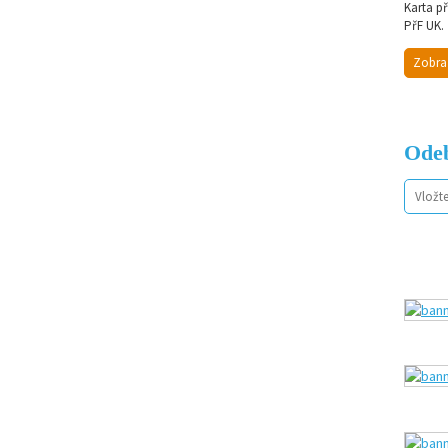
Karta p
PřF UK.
Zobra
Odeb