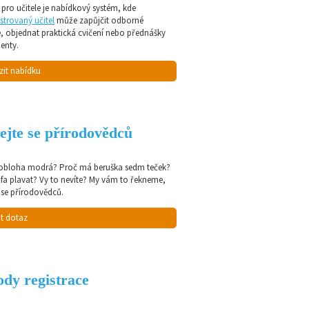
pro učitele je nabídkový systém, kde
strovaný učitel
může zapůjčit odborné
e, objednat praktická cvičení nebo přednášky
enty.
zit nabídku
ejte se přírodovědců
 obloha modrá? Proč má beruška sedm teček?
afa plavat? Vy to nevíte? My vám to řekneme,
 se přírodovědců.
t dotaz
dy registrace