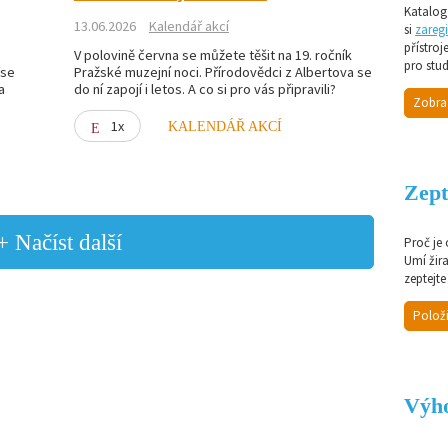
Katalog 
13.06.2026
Kalendář akcí
si
zaregi
přístroj
V polovině června se můžete těšit na 19. ročník
pro stud
 se
Pražské muzejní noci. Přírodovědci z Albertova se
a
do ní zapojí i letos. A co si pro vás připravili?
Zobra
1x
KALENDÁŘ AKCÍ
Zept
+ Načíst další
Proč je
Umí žir
zeptejte
Položi
Výho