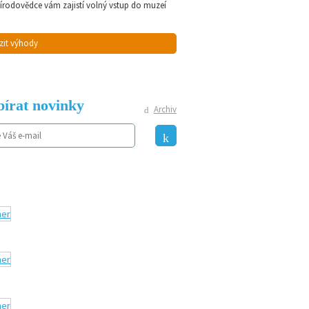
řírodovědce vám zajistí volný vstup do muzeí
zit výhody
írat novinky
Archiv