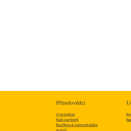
Přírodovědci
Uč
O projektu
Re
Naši partneři
Na
Razítková samoobsluha
Autoři