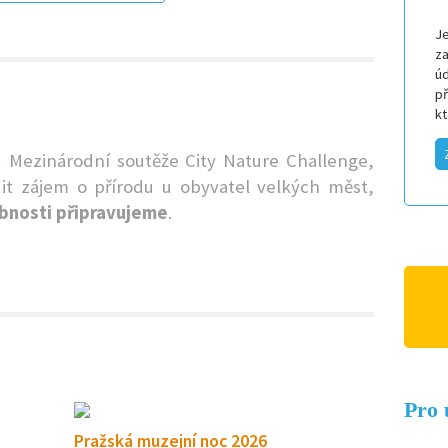
Je
za
úd
p
k
! Mezinárodní soutěže City Nature Challenge,
it zájem o přírodu u obyvatel velkých měst,
nosti připravujeme
.
Pro 
Pražská muzejní noc 2026