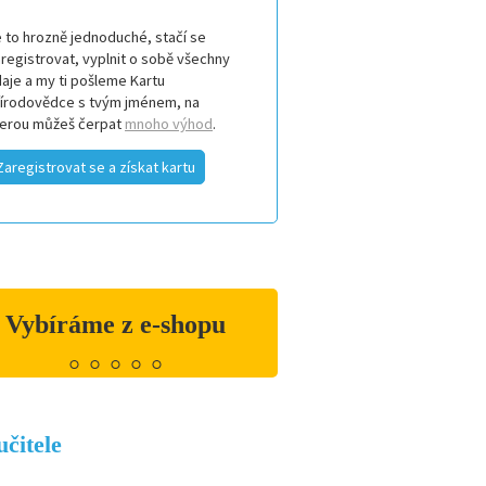
 to hrozně jednoduché, stačí se
registrovat, vyplnit o sobě všechny
aje a my ti pošleme Kartu
řírodovědce s tvým jménem, na
terou můžeš čerpat
mnoho výhod
.
Zaregistrovat se a získat kartu
Vybíráme z e-shopu
Mikina Přírodovědecká fakulta UK
650 Kč
učitele