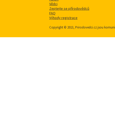
Vědci
Zeptejte se přírodovědců
FAQ
Výhody registrace
Copyright © 2013, Prirodovedci.cz jsou komu