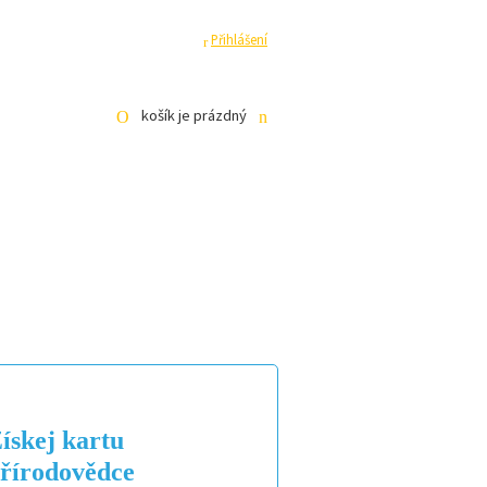
ha
Pro média
Registrace
Přihlášení
košík je prázdný
KE STAŽENÍ
E-SHOP
ískej kartu
řírodovědce