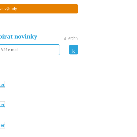
zit výhody
írat novinky
Archiv