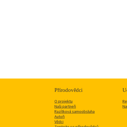
Přírodovědci
Uč
O projektu
Re
Naši partneři
Na
Razítková samoobsluha
Autoři
Vědci
Zeptejte se přírodovědců