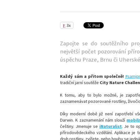
3x
Zapojte se do soutěžního pr
největší počet pozorování přír
úspěchu Praze, Brnu či Uherské
Každý sám a přitom společně!
#samip
tradiční jarní soutěže
City Nature Challe
K tomu, aby to bylo možné, je zapotř
zaznamenávat pozorované rostliny, živočic
Díky moderní době již není zapotřebí vše
Darwin. K zaznamenání nám slouží
mobiln
češtiny. Jmenuje se
iNaturalist
. Je to 
přírodovědeckého vzdělání. Aplikace je to
druh rostliny, zvířete, nebo houby se jedn