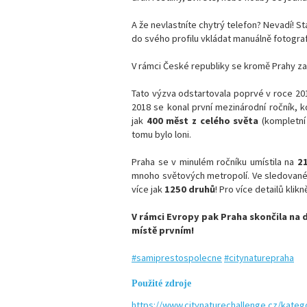
A že nevlastníte chytrý telefon? Nevadí! St
do svého profilu vkládat manuálně fotogra
V rámci České republiky se kromě Prahy za
Tato výzva odstartovala poprvé v roce 20
2018 se konal první mezinárodní ročník, k
jak
400 měst z celého světa
(kompletní
tomu bylo loni.
Praha se v minulém ročníku umístila na
21
mnoho světových metropolí. Ve sledovan
více jak
1250 druhů
! Pro více detailů klik
V rámci Evropy pak Praha skončila na
místě prvním!
#samiprestospolecne
#citynaturepraha
Použité zdroje
https://www.citynaturechallenge.cz/katego