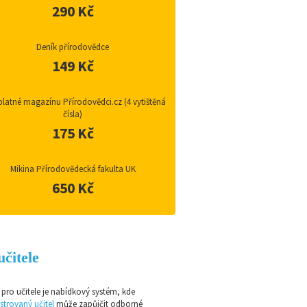
290 Kč
Deník přírodovědce
149 Kč
latné magazínu Přírodovědci.cz (4 vytištěná
čísla)
175 Kč
Mikina Přírodovědecká fakulta UK
650 Kč
učitele
pro učitele je nabídkový systém, kde
strovaný učitel
může zapůjčit odborné