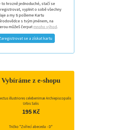
 to hrozně jednoduché, stačí se
registrovat, vyplnit o sobě všechny
aje a my ti pošleme Kartu
řírodovědce s tvým jménem, na
terou můžeš čerpat
mnoho výhod
.
Zaregistrovat se a získat kartu
Vybíráme z e-shopu
ctus illustriores celeberrimæ Archiepiscopalis
Urbis Salis
195 Kč
Tričko "Zvířecí abeceda - D"