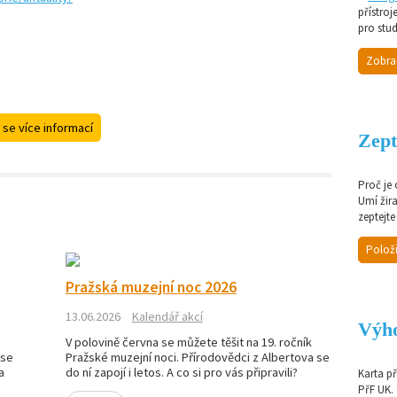
přístroj
pro stud
Zobra
 se více informací
Zept
Proč je
Umí žir
zeptejte
Položi
Pražská muzejní noc 2026
13.06.2026
Kalendář akcí
Výho
V polovině června se můžete těšit na 19. ročník
 se
Pražské muzejní noci. Přírodovědci z Albertova se
a
do ní zapojí i letos. A co si pro vás připravili?
Karta p
PřF UK.