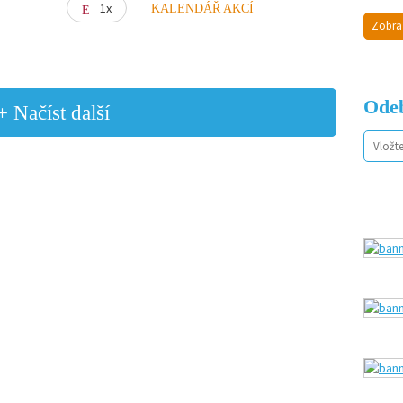
1x
KALENDÁŘ AKCÍ
Zobra
Odeb
+ Načíst další