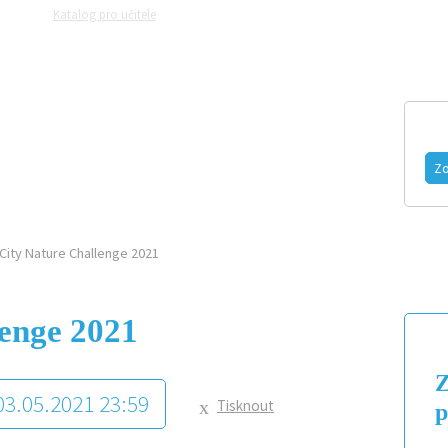
Katalog pro učitele
Zeptejte se přírodovědců
Razítková samoobslu
MAGAZÍN
VIDEO
FOTOGALERIE
Zo
City Nature Challenge 2021
lenge 2021
Z
 03.05.2021 23:59
Tisknout
p