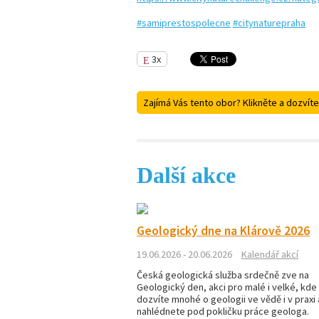
#samiprestospolecne
#citynaturepraha
3x
Zajímá Vás tento obor? Klikněte a dozvíte
Další akce
Geologický dne na Klárově 2026
19.06.2026 - 20.06.2026
Kalendář akcí
Česká geologická služba srdečně zve na
Geologický den, akci pro malé i velké, kde
dozvíte mnohé o geologii ve vědě i v praxi 
nahlédnete pod pokličku práce geologa.