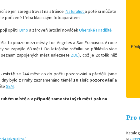
ačí se jen zaregistrovat na stránce
iNaturalist
a poté si můžete
fie pořízené třeba klasickým fotoaparátem.
pojí opět i
Brno
a zároveň letošní nováček
Uherské Hradiště
.
16 a to pouze mezi městy Los Angeles a San Francisco. V roce
Předp
dy se zapojilo
68
měst. Do letošního ročníku se přihlásilo více
 seznam zapojených měst naleznete
ZDE
), což je 2x tolik něž
. místě
ze 244 měst co do počtu pozorování a předčili jsme
é dny bylo z Prahy zaznamenáno téměř
10 tisíc pozorování
a
něte
SEM
.
 druhém místě a v případě samostatných měst pak na
Pro 
Katalog 
si
zaregi
rie/aktuality/