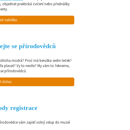
e, objednat praktická cvičení nebo přednášky
enty.
zit nabídku
ejte se přírodovědců
 obloha modrá? Proč má beruška sedm teček?
afa plavat? Vy to nevíte? My vám to řekneme,
 se přírodovědců.
t dotaz
dy registrace
řírodovědce vám zajistí volný vstup do muzeí