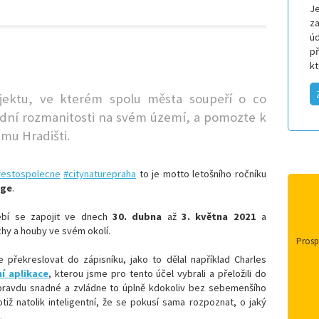
Je
za
úd
p
k
ojektu, ve kterém spolu
města s
oupeří o co
odní rozmanitosti na svém území, a pomozte k
mu Hradišti.
restospolecne
#citynaturepraha
to je motto letošního ročníku
nge
.
ebí se zapojit ve dnech
30. dubna
až
3. května 2021
a
hy a houby ve svém okolí.
Prospe
 překreslovat do zápisníku, jako to dělal například Charles
í aplikace
, kterou jsme pro tento účel vybrali a přeložili do
opravdu snadné a zvládne to úplně kdokoliv bez sebemenšího
tiž natolik inteligentní, že se pokusí sama rozpoznat, o jaký
á.