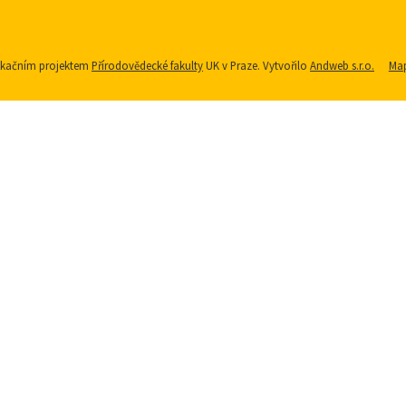
nikačním projektem
Přírodovědecké fakulty
UK v Praze. Vytvořilo
Andweb s.r.o.
Map