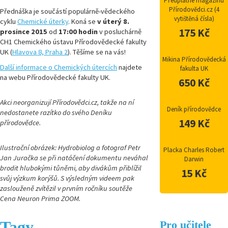
Předplatné magazínu
Přírodovědci.cz (4
Přednáška je součástí populárně-vědeckého
vytištěná čísla)
cyklu
Chemické úterky
. Koná se
v úterý 8.
175 Kč
prosince 2015
od
17:00 hodin
v posluchárně
CH1 Chemického ústavu Přírodovědecké fakulty
UK (
Hlavova 8, Praha 2
). Těšíme se na vás!
Mikina Přírodovědecká
Další informace o Chemických útercích
najdete
fakulta UK
na webu Přírodovědecké fakulty UK.
650 Kč
Akci neorganizují Přírodovědci.cz, takže na ní
Deník přírodovědce
nedostanete razítko do svého Deníku
149 Kč
přírodovědce.
Ilustrační obrázek: Hydrobiolog a fotograf Petr
Placka Charles Robert
Jan Juračka se při natáčení dokumentu neváhal
Darwin
brodit hlubokými tůněmi, aby divákům přiblížil
15 Kč
svůj výzkum korýšů. S výsledným videem pak
zaslouženě zvítězil v prvním ročníku soutěže
Cena Neuron Prima ZOOM.
Tagy
Pro učitele