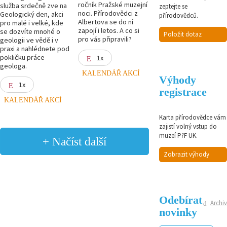
ročník Pražské muzejní
služba srdečně zve na
zeptejte se
noci. Přírodovědci z
Geologický den, akci
přírodovědců.
Albertova se do ní
pro malé i velké, kde
zapojí i letos. A co si
se dozvíte mnohé o
Položit dotaz
pro vás připravili?
geologii ve vědě i v
praxi a nahlédnete pod
pokličku práce
1x
geologa.
KALENDÁŘ AKCÍ
Výhody
1x
registrace
KALENDÁŘ AKCÍ
Karta přírodovědce vám
zajistí volný vstup do
muzeí PřF UK.
+ Načíst další
Zobrazit výhody
Odebírat
Archiv
novinky