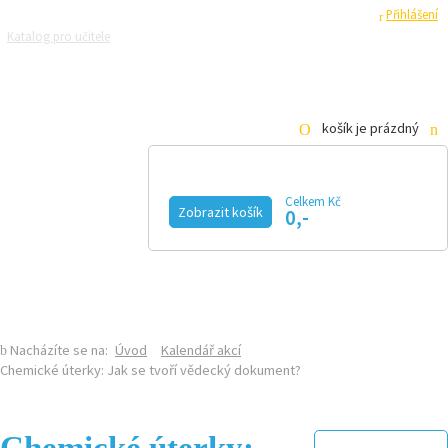
Registrace
Přihlášení
Katalog pro učitele
Zeptejte se přírodovědců
Razítková samoobsluha
Pro média
košík je prázdný
Celkem Kč
Zobrazit košík
0,-
KALENDÁŘ AKCÍ
MAGAZÍN
VIDEO
FOTOGALERIE
KE STAŽENÍ
E-SHOP
Nacházíte se na:
Úvod
Kalendář akcí
Chemické úterky: Jak se tvoří vědecký dokument?
Chemické úterky: