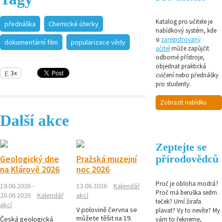
Katalog pro učitele je
přednáška
Chemické úterky
nabídkový systém, kde
si
zaregistrovaný
dokumentární film
popularizace vědy
učitel
může zapůjčit
odborné přístroje,
objednat praktická
3x
cvičení nebo přednášky
pro studenty.
Zobrazit nabídku
Další akce
Zeptejte se
přírodovědců
Geologický dne
Pražská muzejní
na Klárově 2026
noc 2026
Proč je obloha modrá?
19.06.2026 -
13.06.2026
Kalendář
Proč má beruška sedm
20.06.2026
Kalendář
akcí
teček? Umí žirafa
akcí
V polovině června se
plavat? Vy to nevíte? My
můžete těšit na 19.
Česká geologická
vám to řekneme,