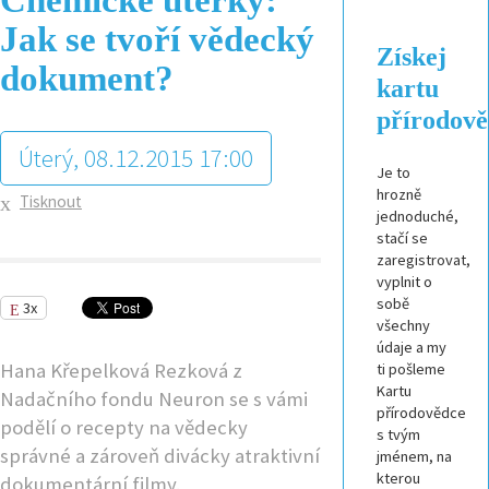
Jak se tvoří vědecký
Získej
dokument?
kartu
přírodov
Úterý, 08.12.2015 17:00
Je to
hrozně
Tisknout
jednoduché,
stačí se
zaregistrovat,
vyplnit o
sobě
3x
všechny
údaje a my
Hana Křepelková Rezková z
ti pošleme
Kartu
Nadačního fondu Neuron se s vámi
přírodovědce
podělí o recepty na vědecky
s tvým
správné a zároveň divácky atraktivní
jménem, na
kterou
dokumentární filmy.