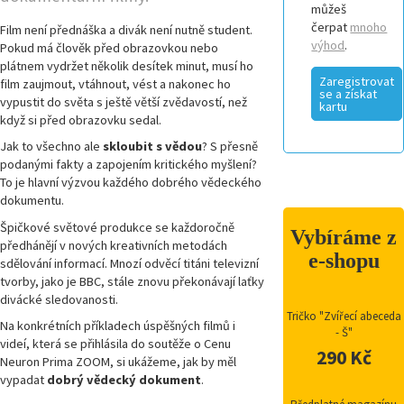
můžeš
čerpat
mnoho
Film není přednáška a divák není nutně student.
výhod
.
Pokud má člověk před obrazovkou nebo
plátnem vydržet několik desítek minut, musí ho
Zaregistrovat
film zaujmout, vtáhnout, vést a nakonec ho
se a získat
vypustit do světa s ještě větší zvědavostí, než
kartu
když si před obrazovku sedal.
Jak to všechno ale
skloubit s vědou
? S přesně
podanými fakty a zapojením kritického myšlení?
To je hlavní výzvou každého dobrého vědeckého
dokumentu.
Špičkové světové produkce se každoročně
Vybíráme z
předhánějí v nových kreativních metodách
e-shopu
sdělování informací. Mnozí odvěcí titáni televizní
tvorby, jako je BBC, stále znovu překonávají laťky
divácké sledovanosti.
Tričko "Zvířecí abeceda
Na konkrétních příkladech úspěšných filmů i
- Š"
videí, která se přihlásila do soutěže o Cenu
290 Kč
Neuron Prima ZOOM, si ukážeme, jak by měl
vypadat
dobrý vědecký dokument
.