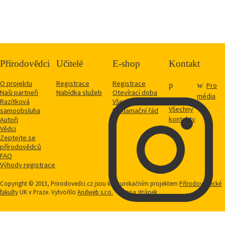
Přírodovědci
Učitelé
E-shop
Kontakt
O projektu
Registrace
Registrace
Pro
Naši partneři
Nabídka služeb
Otevírací doba
média
Razítková
Vše o nákupu
Všechny
samoobsluha
Reklamační řád
kontakty
Autoři
Vědci
Zeptejte se
přírodovědců
FAQ
Výhody registrace
Copyright © 2013, Prirodovedci.cz jsou komunikačním projektem
Přírodovědecké
fakulty
UK v Praze. Vytvořilo
Andweb s.r.o.
Mapa stránek