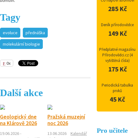
domain.
Co napoví stromoví
285 Kč
Tagy
Deník přírodovědce
149 Kč
evoluce
přednáška
molekulární biologie
Předplatné magazínu
Přírodovědci.cz (4
vytištěná čísla)
0x
175 Kč
Periodická tabulka
Další akce
prvků
45 Kč
Geologický dne
Pražská muzejní
na Klárově 2026
noc 2026
Pro učitele
19.06.2026 -
13.06.2026
Kalendář