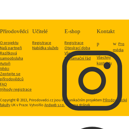
Přírodovědci
Učitelé
E-shop
Kontakt
O projektu
Registrace
Registrace
Pro
Naši partneři
Nabídka služeb
Otevírací doba
média
Razítková
Vše o nákupu
Všechny
samoobsluha
Reklamační řád
kontakty
Autoři
Vědci
Zeptejte se
přírodovědců
FAQ
Výhody registrace
Copyright © 2013, Prirodovedci.cz jsou komunikačním projektem
Přírodovědecké
fakulty
UK v Praze. Vytvořilo
Andweb s.r.o.
Mapa stránek