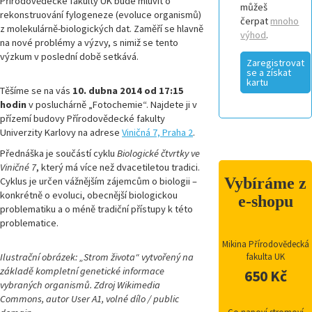
Přírodovědecké fakulty UK bude mluvit o
můžeš
rekonstruování fylogeneze (evoluce organismů)
čerpat
mnoho
z molekulárně-biologických dat. Zaměří se hlavně
výhod
.
na nové problémy a výzvy, s nimiž se tento
výzkum v poslední době setkává.
Zaregistrovat
se a získat
kartu
Těšíme se na vás
10. dubna 2014 od 17:15
hodin
v posluchárně „Fotochemie“. Najdete ji v
přízemí budovy Přírodovědecké fakulty
Univerzity Karlovy na adrese
Viničná 7, Praha 2
.
Přednáška je součástí cyklu
Biologické čtvrtky ve
Viničné 7
, který má více než dvacetiletou tradici.
Vybíráme z
Cyklus je určen vážnějším zájemcům o biologii –
konkrétně o evoluci, obecnější biologickou
e-shopu
problematiku a o méně tradiční přístupy k této
problematice.
Mikina Přírodovědecká
Ilustrační obrázek: „Strom života“ vytvořený na
fakulta UK
základě kompletní genetické informace
650 Kč
vybraných organismů. Zdroj Wikimedia
Commons, autor User A1, volné dílo / public