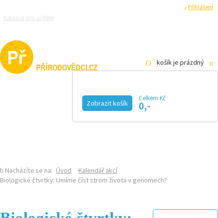
Registrace
Přihlášení
Katalog pro učitele
Zeptejte se přírodovědců
Razítková samoobsluha
Pro média
košík je prázdný
Celkem Kč
Zobrazit košík
0,-
KALENDÁŘ AKCÍ
MAGAZÍN
VIDEO
FOTOGALERIE
KE STAŽENÍ
E-SHOP
Nacházíte se na:
Úvod
Kalendář akcí
Biologické čtvrtky: Umíme číst strom života v genomech?
Biologické čtvrtky: