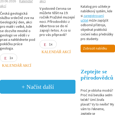
20.06.2026
Kalendář
akcí
akcí
Katalog pro učitele je
V polovině června se
nabídkový systém, kde
můžete těšit na 19.
Česká geologická
si
zaregistrovaný
ročník Pražské muzejní
služba srdečně zve na
učitel
může zapůjčit
noci. Přírodovědci z
Geologický den, akci
odborné přístroje,
Albertova se do ní
pro malé i velké, kde
objednat praktická
zapojí i letos. A co si
se dozvíte mnohé o
cvičení nebo přednášky
pro vás připravili?
geologii ve vědě i v
pro studenty.
praxi a nahlédnete pod
pokličku práce
1x
geologa.
Zobrazit nabídku
KALENDÁŘ AKCÍ
1x
KALENDÁŘ AKCÍ
Zeptejte se
přírodovědců
+ Načíst další
Proč je obloha modrá?
Proč má beruška sedm
teček? Umí žirafa
plavat? Vy to nevíte? My
vám to řekneme,
zeptejte se