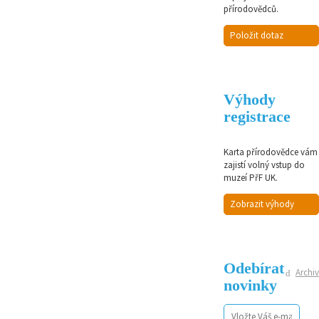
přírodovědců.
Položit dotaz
Výhody
registrace
Karta přírodovědce vám
zajistí volný vstup do
muzeí PřF UK.
Zobrazit výhody
Odebírat
Archiv
novinky