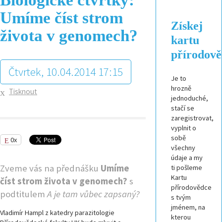
Umíme číst strom
Získej
života v genomech?
kartu
přírodov
Čtvrtek, 10.04.2014 17:15
Je to
hrozně
Tisknout
jednoduché,
stačí se
zaregistrovat,
vyplnit o
sobě
0x
všechny
údaje a my
Zveme vás na přednášku
Umíme
ti pošleme
Kartu
číst strom života v genomech?
s
přírodovědce
podtitulem
A je tam vůbec zapsaný?
s tvým
jménem, na
Vladimír Hampl z katedry parazitologie
kterou