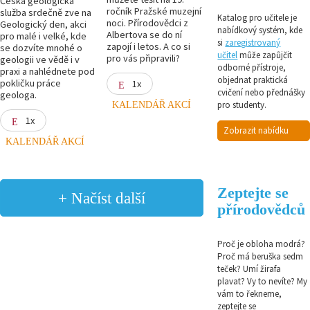
Česká geologická
ročník Pražské muzejní
služba srdečně zve na
Katalog pro učitele je
noci. Přírodovědci z
Geologický den, akci
nabídkový systém, kde
Albertova se do ní
pro malé i velké, kde
si
zaregistrovaný
zapojí i letos. A co si
se dozvíte mnohé o
učitel
může zapůjčit
pro vás připravili?
geologii ve vědě i v
odborné přístroje,
praxi a nahlédnete pod
objednat praktická
pokličku práce
1x
cvičení nebo přednášky
geologa.
KALENDÁŘ AKCÍ
pro studenty.
1x
Zobrazit nabídku
KALENDÁŘ AKCÍ
Zeptejte se
+ Načíst další
přírodovědců
Proč je obloha modrá?
Proč má beruška sedm
teček? Umí žirafa
plavat? Vy to nevíte? My
vám to řekneme,
zeptejte se