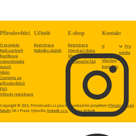
Přírodovědci
Učitelé
E-shop
Kontakt
O projektu
Registrace
Registrace
Pro
Naši partneři
Nabídka služeb
Otevírací doba
média
Razítková
Vše o nákupu
Všechny
samoobsluha
Reklamační řád
kontakty
Autoři
Vědci
Zeptejte se
přírodovědců
FAQ
Výhody registrace
Copyright © 2013, Prirodovedci.cz jsou komunikačním projektem
Přírodovědecké
fakulty
UK v Praze. Vytvořilo
Andweb s.r.o.
Mapa stránek