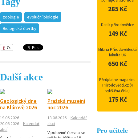
Tagy
Co napoví stromoví
285 Kč
zoologie
evoluční biologie
Deník přírodovědce
Biologické čtvrtky
149 Kč
7x
Mikina Přírodovědecká
fakulta UK
650 Kč
Další akce
Předplatné magazínu
Přírodovědci.cz (4
vytištěná čísla)
175 Kč
Geologický dne
Pražská muzejní
na Klárově 2026
noc 2026
19.06.2026 -
13.06.2026
Kalendář
20.06.2026
Kalendář
akcí
akcí
Pro učitele
V polovině června se
můžete těšit na 19.