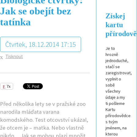
Jak se obejít bez
Získej
tatínka
kartu
přírodov
Čtvrtek, 18.12.2014 17:15
Je to
hrozně
Tisknout
jednoduché,
stačí se
zaregistrovat,
vyplnit o
sobě
7x
všechny
údaje a my
Před několika lety se v pražské zoo
ti pošleme
Kartu
narodila mláďata varana
přírodovědce
komodského. Test otcovství ukázal,
s tvým
že otcem je – matka. Nebo vlastně
jménem, na
kterou
nikdo… Jak se mohou plazi množit