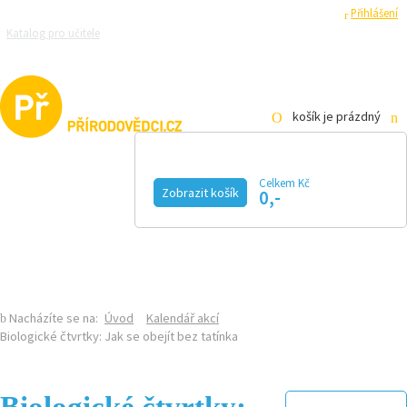
Registrace
Přihlášení
Katalog pro učitele
Zeptejte se přírodovědců
Razítková samoobsluha
Pro média
košík je prázdný
Celkem Kč
Zobrazit košík
0,-
KALENDÁŘ AKCÍ
MAGAZÍN
VIDEO
FOTOGALERIE
KE STAŽENÍ
E-SHOP
Nacházíte se na:
Úvod
Kalendář akcí
Biologické čtvrtky: Jak se obejít bez tatínka
Biologické čtvrtky: