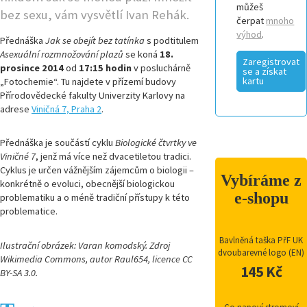
můžeš
bez sexu, vám vysvětlí Ivan Rehák.
čerpat
mnoho
výhod
.
Přednáška
Jak se obejít bez tatínka
s podtitulem
Asexuální rozmnožování plazů
se koná
18.
Zaregistrovat
prosince 2014
od
17:15 hodin
v posluchárně
se a získat
kartu
„Fotochemie“. Tu najdete v přízemí budovy
Přírodovědecké fakulty Univerzity Karlovy na
adrese
Viničná 7, Praha 2
.
Přednáška je součástí cyklu
Biologické čtvrtky ve
Viničné 7
, jenž má více než dvacetiletou tradici.
Cyklus je určen vážnějším zájemcům o biologii –
Vybíráme z
konkrétně o evoluci, obecnější biologickou
e-shopu
problematiku a o méně tradiční přístupy k této
problematice.
Bavlněná taška PřF UK
Ilustrační obrázek: Varan komodský. Zdroj
dvoubarevné logo (EN)
Wikimedia Commons, autor Raul654, licence CC
145 Kč
BY-SA 3.0.