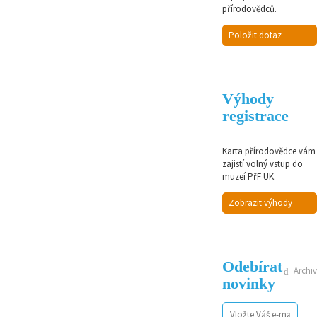
přírodovědců.
Položit dotaz
Výhody
registrace
Karta přírodovědce vám
zajistí volný vstup do
muzeí PřF UK.
Zobrazit výhody
Odebírat
Archiv
novinky