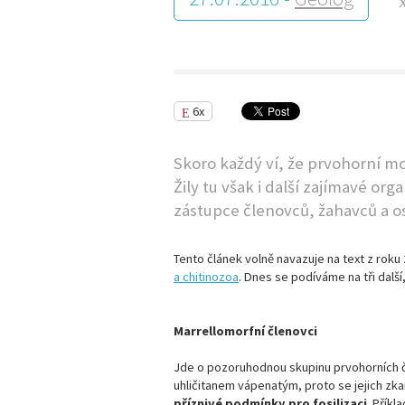
6x
Skoro každý ví, že prvohorní moř
Žily tu však i další zajímavé o
zástupce členovců, žahavců a o
Tento článek volně navazuje na text z roku
a chitinozoa
. Dnes se podíváme na tři dalš
Marrellomorfní členovci
Jde o pozoruhodnou skupinu prvohorních č
uhličitanem vápenatým, proto se jejich zk
příznivé podmínky pro fosilizaci
. Příkl