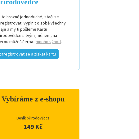
řírodovědce
 to hrozně jednoduché, stačí se
registrovat, vyplnit o sobě všechny
aje a my ti pošleme Kartu
řírodovědce s tvým jménem, na
terou můžeš čerpat
mnoho výhod
.
Zaregistrovat se a získat kartu
Vybíráme z e-shopu
Deník přírodovědce
149 Kč