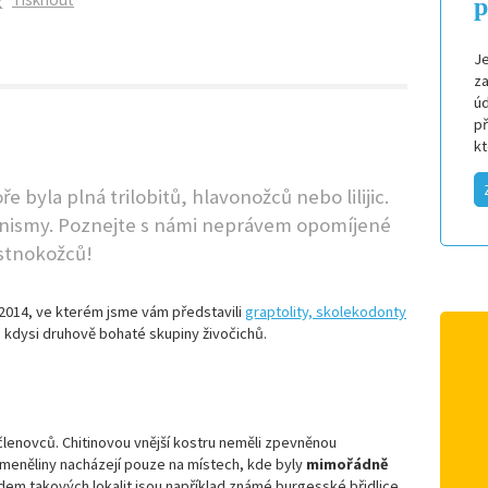
p
Je
za
úd
p
k
e byla plná trilobitů, hlavonožců nebo lilijic.
rganismy. Poznejte s námi neprávem opomíjené
stnokožců!
 2014, ve kterém jsme vám představili
graptolity, skolekodonty
í, kdysi druhově bohaté skupiny živočichů.
lenovců. Chitinovou vnější kostru neměli zpevněnou
ameněliny nacházejí pouze na místech, kde byly
mimořádně
adem takových lokalit jsou například známé burgesské břidlice