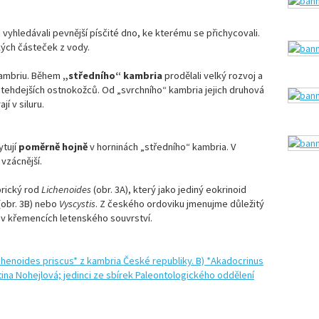
 vyhledávali pevnější písčité dno, ke kterému se přichycovali.
ckých částeček z vody.
 kambriu. Během
„středního“ kambria
prodělali velký rozvoj a
 tehdejších ostnokožců. Od „svrchního“ kambria jejich druhová
í v siluru.
ytují
poměrně hojně
v horninách „středního“ kambria. V
 vzácnější.
rický rod
Lichenoides
(obr. 3A), který jako jediný eokrinoid
(obr. 3B) nebo
Vyscystis
. Z českého ordoviku jmenujme důležitý
í v křemencích letenského souvrství.