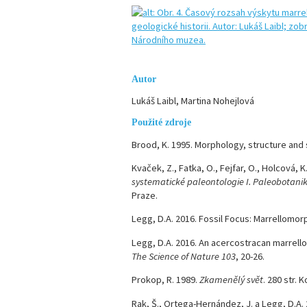
Autor
Lukáš Laibl, Martina Nohejlová
Použité zdroje
Brood, K. 1995. Morphology, structure and 
Kvaček, Z., Fatka, O., Fejfar, O., Holcová, K.
systematické paleontologie I. Paleobotani
Praze.
Legg, D.A. 2016. Fossil Focus: Marrellomo
Legg, D.A. 2016. An acercostracan marrel
The Science of Nature 103
, 20-26.
Prokop, R. 1989.
Zkamenělý svět
. 280 str. 
Rak, Š., Ortega-Hernández, J. a Legg, D.A.