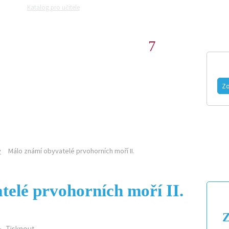
Katalog pro učitele
Zeptejte se přírodovědců
Razítková samoobslu
GEOLOG
MAGAZÍN
VIDEO
FOTOGALERIE
Zo
ČLÁNKY
y
Málo známí obyvatelé prvohorních moří II.
elé prvohorních moří II.
Z
Tisknout