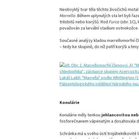
Neobvyklý tvar těla těchto živočichů mota
Marrella
. Během uplynulých sta let byli řa
trilobitů nebo korýšů. Rod
Furca
(obr. 1C)
považován za larvální stadium ostnokožce.
Současné analýzy kladou marrellomorfní č
– tedy ke skupině, do níž patří korýši a h
Konulárie
Konulárie měly tenkou
jehlancovitou neb
fosforečnanem vápenatým a dosahovala dél
Schránka má u svého ústí trojúhelníkovité l