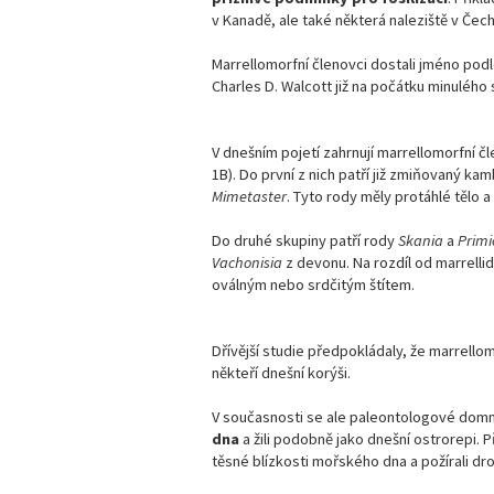
v Kanadě, ale také některá naleziště v Čec
Marrellomorfní členovci dostali jméno pod
Charles D. Walcott již na počátku minulého s
V dnešním pojetí zahrnují marrellomorfní č
1B). Do první z nich patří již zmiňovaný ka
Mimetaster
. Tyto rody měly protáhlé tělo 
Do druhé skupiny patří rody
Skania
a
Primi
Vachonisia
z devonu. Na rozdíl od marrelli
oválným nebo srdčitým štítem.
Dřívější studie předpokládaly, že marrell
někteří dnešní korýši.
V současnosti se ale paleontologové domní
dna
a žili podobně jako dnešní ostrorepi. 
těsné blízkosti mořského dna a požírali d