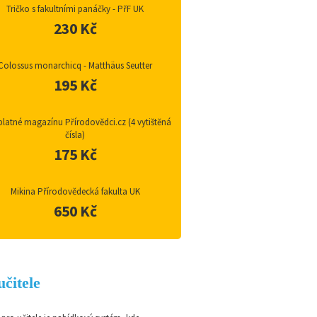
Tričko s fakultními panáčky - PřF UK
230 Kč
Colossus monarchicq - Matthäus Seutter
195 Kč
latné magazínu Přírodovědci.cz (4 vytištěná
čísla)
175 Kč
Mikina Přírodovědecká fakulta UK
650 Kč
učitele