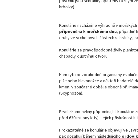
povrchu jsou schránky opatřeny různým že
hrbolky).
Konulárie nacházíme výhradně v mořských u
připevněna k mořskému dnu
, případně 
druhy ve vrcholových částech schránky, jso
Konulárie se pravděpodobně živily plankt
chapadly k ústnímu otvoru.
Kam tyto pozoruhodné organismy evolučně p
plže nebo hlavonožce a někteří badatelé d
kmen. V současné době je obecně přijímáno
(Scyphozoa).
První zkameněliny připomínající konulárie 
před 630 miliony lety). Jejich příslušnost 
Prokazatelně se konulárie objevují ve „svr
pak dosahují během následujícího
ordoviku