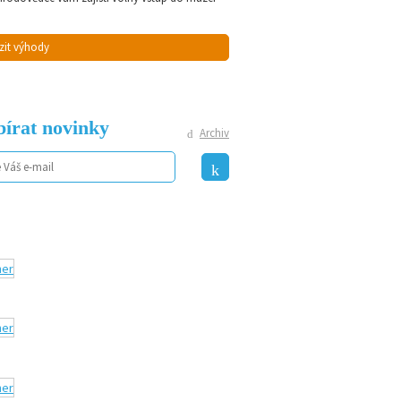
zit výhody
írat novinky
Archiv