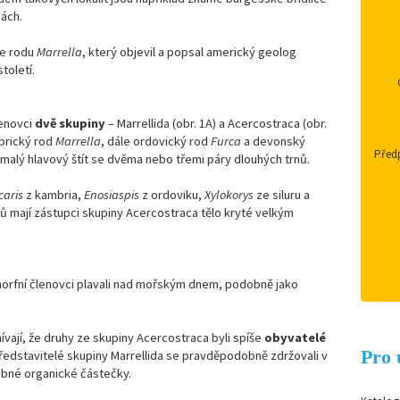
hách.
le rodu
Marrella
, který objevil a popsal americký geolog
toletí.
lenovci
dvě skupiny
– Marrellida (obr. 1A) a Acercostraca (obr.
mbrický rod
Marrella
, dále ordovický rod
Furca
a devonský
Předp
a malý hlavový štít se dvěma nebo třemi páry dlouhých trnů.
caris
z kambria,
Enosiaspis
z ordoviku,
Xylokorys
ze siluru a
dů mají zástupci skupiny Acercostraca tělo kryté velkým
omorfní členovci plavali nad mořským dnem, podobně jako
vají, že druhy ze skupiny Acercostraca byli spíše
obyvatelé
Pro 
Představitelé skupiny Marrellida se pravděpodobně zdržovali v
robné organické částečky.