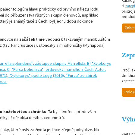
Katalog 
si
zaregi
l paleontologům hlavu prakticky od prvního nálezu rodu
přístroj
zeni do příbuzenstva různých skupin členovců, například
pro stud
, který je známý také z Čech, byl jednu dobu dokonce
Zobra
lenovce na
začátek linie
vedoucí k takzvaným mandibulátům
myz (tzv. Pancrustacea), stonožky a mnohonožky (Myriapoda).
Zept
Proč je
Umí žir
zeptejte
Položi
o kuželovitou schránku
. Ta byla tvořena především
ky až několika desítek centimetrů.
Výho
aloky, které byly za života jedince zřejmě pohyblivé. Na
Karta p