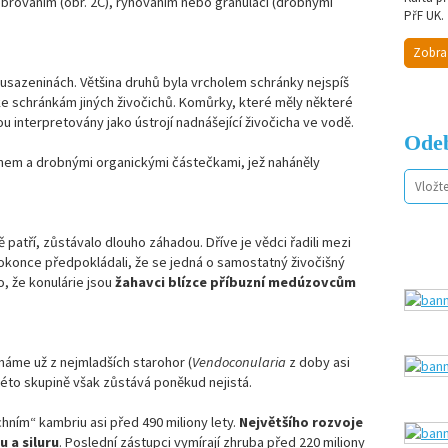
brováním (obr. 2C), rýhováním nebo granulací (drobnými
PřF UK.
Zobra
sazeninách. Většina druhů byla vrcholem schránky nejspíš
ke schránkám jiných živočichů. Komůrky, které měly některé
u interpretovány jako ústrojí nadnášející živočicha ve vodě.
Odeb
onem a drobnými organickými částečkami, jež naháněly
atří, zůstávalo dlouho záhadou. Dříve je vědci řadili mezi
okonce předpokládali, že se jedná o samostatný živočišný
, že konulárie jsou
žahavci blízce příbuzní medúzovcům
známe už z nejmladších starohor (
Vendoconularia
z doby asi
k této skupině však zůstává poněkud nejistá.
chním“ kambriu asi před 490 miliony lety.
Největšího rozvoje
 a siluru
. Poslední zástupci vymírají zhruba před 220 miliony