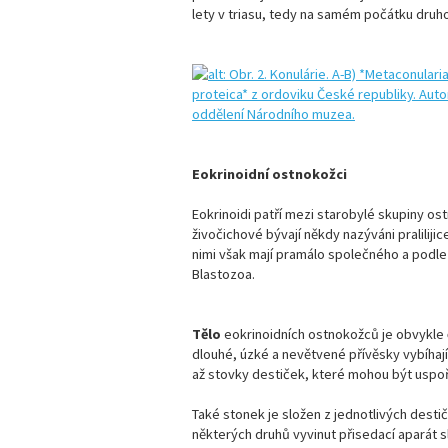
lety v triasu, tedy na samém počátku druh
Eokrinoidní ostnokožci
Eokrinoidi patří mezi starobylé skupiny os
živočichové bývají někdy nazýváni pralilijic
nimi však mají pramálo společného a podl
Blastozoa.
Tělo
eokrinoidních ostnokožců je obvykle
dlouhé, úzké a nevětvené přívěsky vybíhající
až stovky destiček, které mohou být uspoř
Také stonek je složen z jednotlivých desti
některých druhů vyvinut přisedací aparát s