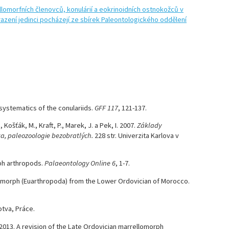
systematics of the conulariids.
GFF 117
, 121-137.
, Košťák, M., Kraft, P., Marek, J. a Pek, I. 2007.
Základy
ka, paleozoologie bezobratlých.
228 str. Univerzita Karlova v
rph arthropods.
Palaeontology Online 6
, 1-7.
lomorph (Euarthropoda) from the Lower Ordovician of Morocco.
Kotva, Práce.
 2013. A revision of the Late Ordovician marrellomorph