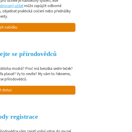
pro učitele je nabídkový systém, kde
strovaný učitel
může zapůjčit odborné
e, objednat praktická cvičení nebo přednášky
enty.
zit nabídku
ejte se přírodovědců
 obloha modrá? Proč má beruška sedm teček?
afa plavat? Vy to nevíte? My vám to řekneme,
 se přírodovědců.
t dotaz
dy registrace
řírodovědce vám zajistí volný vstup do muzeí