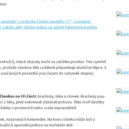
ohor.
tnokožců, které obývaly moře na začátku prvohor. Tito vymřelí
e, protože stavbou těla vzdáleně připomínají skutečné lilijice. S
e současných poznatků jsou řazeni do vyhynulé skupiny
členěno na tři části
: brachioly, téku a stonek. Brachioly jsou
 z téky, jimiž eokrinoidi získávali potravu. Téku tvoří desítky
ádány v prstencích nebo zcela nepravidelně.
ček, nazývaných kolumnálie. Na konci stonku může být u
loužící k upevnění jedince na mořském dně.