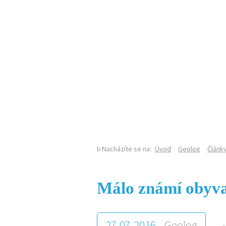
KALENDÁŘ AKCÍ
SEKCE GEOLOGIE NA PŘF UK
Nacházíte se na:
Úvod
Geolog
Článk
Málo známí obyvat
27.07.2016 -
Geolog