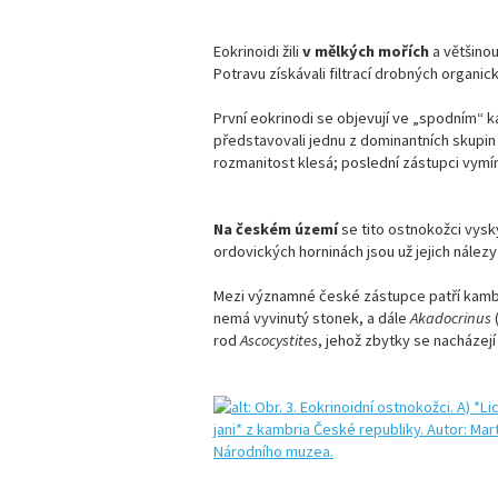
Eokrinoidi žili
v mělkých mořích
a většinou
Potravu získávali filtrací drobných organi
První eokrinodi se objevují ve „spodním“
představovali jednu z dominantních skupin
rozmanitost klesá; poslední zástupci vymíraj
Na českém území
se tito ostnokožci vysk
ordovických horninách jsou už jejich nálezy
Mezi významné české zástupce patří kamb
nemá vyvinutý stonek, a dále
Akadocrinus
rod
Ascocystites
, jehož zbytky se nacházej