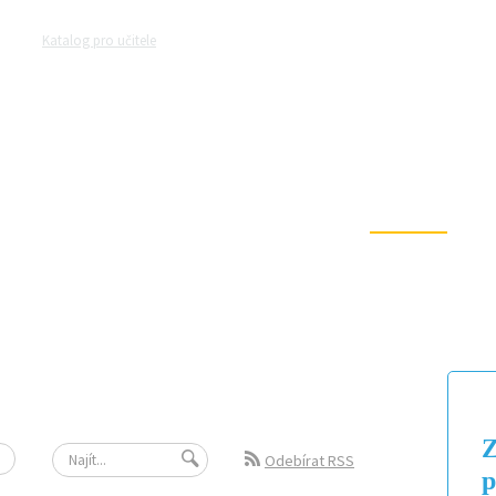
Katalog pro učitele
Zeptejte se přírodovědců
Razítková samoobsluh
MAGAZÍN
VIDEO
FOTOGALERIE
Z
Odebírat RSS
p