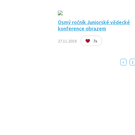
Osmý ročník Juniorské vědecké
konference obrazem
27.11.2018
7x
«
1