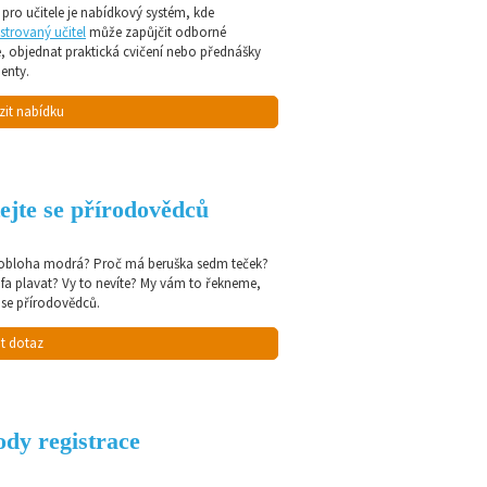
pro učitele je nabídkový systém, kde
strovaný učitel
může zapůjčit odborné
e, objednat praktická cvičení nebo přednášky
enty.
zit nabídku
ejte se přírodovědců
 obloha modrá? Proč má beruška sedm teček?
afa plavat? Vy to nevíte? My vám to řekneme,
 se přírodovědců.
t dotaz
dy registrace