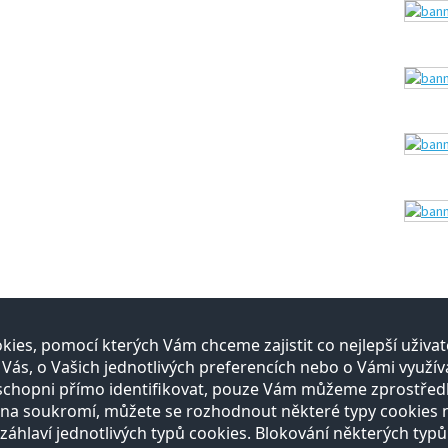
ies, pomocí kterých Vám chceme zajistit co nejlepší uživ
itelé
E-shop
s, o Vašich jednotlivých preferencích nebo o Vámi využíva
schopni přímo identifikovat, pouze Vám můžeme zprostřed
gistrace
Registrace
a soukromí, můžete se rozhodnout některé typy cookies nep
bídka služeb
Otevírací doba
Vše o nákupu
záhlaví jednotlivých typů cookies. Blokování některých typů
Reklamační řád