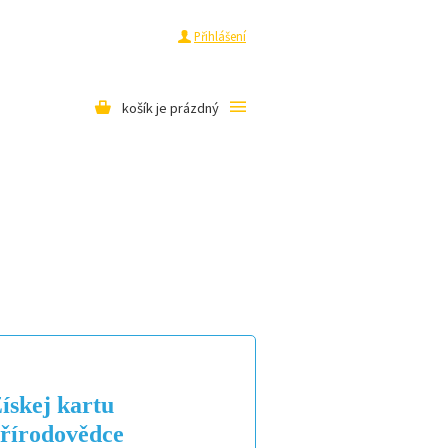
a
Pro média
Registrace
Přihlášení
košík je prázdný
KE STAŽENÍ
E-SHOP
ískej kartu
řírodovědce