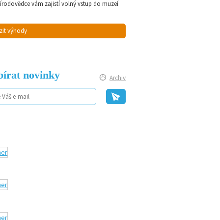
řírodovědce vám zajistí volný vstup do muzeí
zit výhody
írat novinky
Archiv