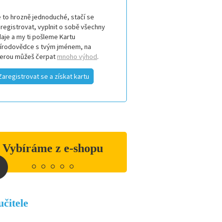
 to hrozně jednoduché, stačí se
registrovat, vyplnit o sobě všechny
aje a my ti pošleme Kartu
řírodovědce s tvým jménem, na
terou můžeš čerpat
mnoho výhod
.
Zaregistrovat se a získat kartu
Vybíráme z e-shopu
Deník přírodovědce
149 Kč
učitele