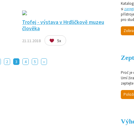
Katalog 
si
zaregi
přístroj
pro stud
Trofej - výstava v Hrdličkově muzeu
člověka
Zobra
21.11.2018
5x
Zept
2
3
4
5
»
Proč je
Umí žir
zeptejte
Položi
Výho