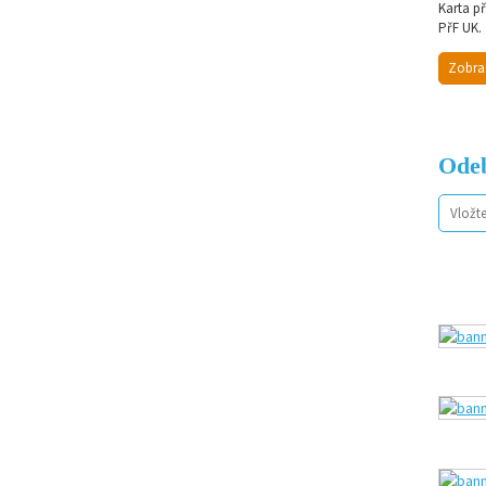
Karta p
PřF UK.
Zobra
Odeb