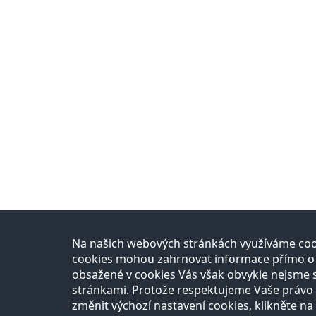
Na našich webových stránkách využíváme cook
Přírodovědci
Uč
cookies mohou zahrnovat informace přímo o Vá
obsažené v cookies Vás však obvykle nejsme 
O projektu
Re
stránkami. Protože respektujeme Vaše právo n
Naši partneři
Na
Razítková samoobsluha
změnit výchozí nastavení cookies, klikněte na 
Autoři