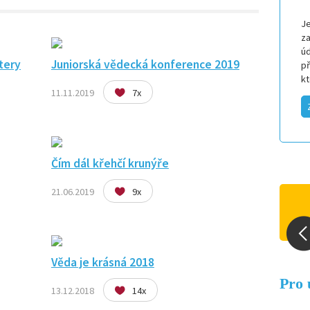
Je
za
úd
tery
Juniorská vědecká konference 2019
p
k
11.11.2019
7x
Čím dál křehčí krunýře
21.06.2019
9x
Věda je krásná 2018
Pro 
13.12.2018
14x