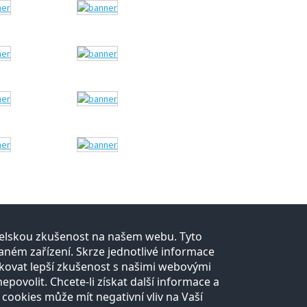
atelskou zkušenost na našem webu. Tyto
Kontakt
ném zařízení. Skrze jednotlivé informace
kovat lepší zkušenost s našimi webovými
Všechny
Pro média
ovolit. Chcete-li získat další informace a
kontakty
 cookies může mít negativní vliv na Vaší