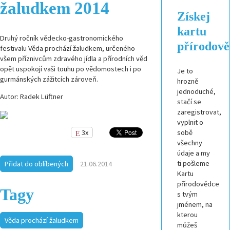
žaludkem 2014
Získej
kartu
Druhý ročník vědecko-gastronomického
přírodov
festivalu Věda prochází žaludkem, určeného
všem příznivcům zdravého jídla a přírodních věd
opět uspokojí vaši touhu po vědomostech i po
Je to
gurmánských zážitcích zároveň.
hrozně
jednoduché,
Autor: Radek Lüftner
stačí se
zaregistrovat,
vyplnit o
sobě
3x
všechny
údaje a my
ti pošleme
Přidat do oblíbených
21.06.2014
Kartu
přírodovědce
Tagy
s tvým
jménem, na
kterou
Věda prochází žaludkem
můžeš