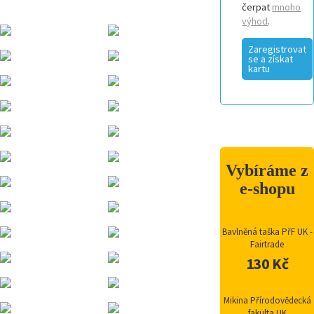
čerpat
mnoho
výhod
.
Zaregistrovat
se a získat
kartu
Vybíráme z
e-shopu
Bavlněná taška PřF UK -
Fairtrade
130 Kč
Mikina Přírodovědecká
fakulta UK