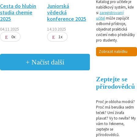
Katalog pro učitele je
Cesta do hlubin
Juniorská
nabídkový systém, kde
studia chemie
vědecká
si
zaregistrovaný
2025
konference 2025
učitel
může zapůjčit
odborné přístroje,
04.11.2025
14.10.2025
objednat praktická
cvičení nebo přednášky
0x
1x
pro studenty.
Zobrazit nabídku
+ Načíst další
Zeptejte se
přírodovědců
Proč je obloha modrá?
Proč má beruška sedm
teček? Umí žirafa
plavat? Vy to nevíte? My
vám to řekneme,
zeptejte se
přírodovědců.