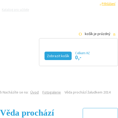
Registrace
Přihlášení
Katalog pro učitele
Zeptejte se přírodovědců
Razítková samoobsluha
Pro média
košík je prázdný
Celkem Kč
Zobrazit košík
0,-
KALENDÁŘ AKCÍ
MAGAZÍN
VIDEO
FOTOGALERIE
KE STAŽENÍ
E-SHOP
Nacházíte se na:
Úvod
Fotogalerie
Věda prochází žaludkem 2014
Věda prochází