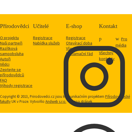
Přírodovědci
Učitelé
E-shop
Kontakt
O projektu
Registrace
Registrace
Pro
Naši partneři
Nabídka služeb
Otevírací doba
média
Razítková
Vše o nákupu
Všechny
samoobsluha
Reklamační řád
kontakty
Autoři
Vědci
Zeptejte se
přírodovědců
FAQ
Výhody registrace
Copyright © 2013, Prirodovedci.cz jsou komunikačním projektem
Přírodovědecké
fakulty
UK v Praze. Vytvořilo
Andweb s.r.o.
Mapa stránek