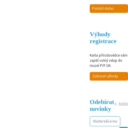
Položit dotaz
Výhody
registrace
Karta přírodovědce vám
zajistí volný vstup do
muzeí PřF UK.
Zobrazit výhody
Odebírat
Archiv
novinky