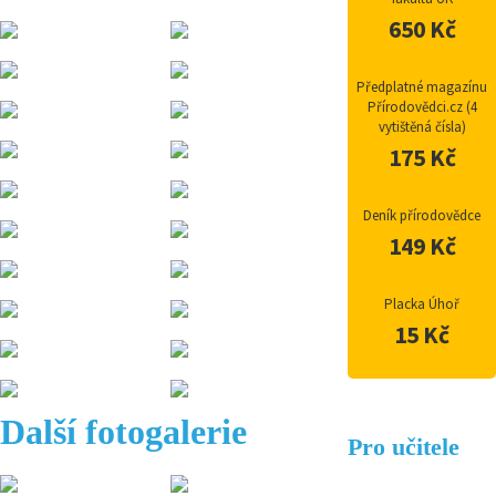
650 Kč
Předplatné magazínu
Přírodovědci.cz (4
vytištěná čísla)
175 Kč
Deník přírodovědce
149 Kč
Placka Úhoř
15 Kč
Další fotogalerie
Pro učitele