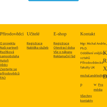
Přírodovědci
Učitelé
E-shop
Kontakt
O projektu
Registrace
Registrace
Mgr. Michal Andrle,
Naši partneři
Nabídka služeb
Otevírací doba
Ph.D.
Razítková
Vše o nákupu
Oddělení vnějších
samoobsluha
Reklamační řád
vztahů
Autoři
Přírodovědecké
Vědci
fakulty UK
Zeptejte se
přírodovědců
michal.andrle@natu
FAQ
Pro
média
Všechny
kontakty