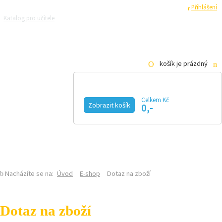
Registrace
Přihlášení
Katalog pro učitele
Zeptejte se přírodovědců
Razítková samoobsluha
Pro média
košík je prázdný
Celkem Kč
Zobrazit košík
0,-
KALENDÁŘ AKCÍ
MAGAZÍN
VIDEO
FOTOGALERIE
KE STAŽENÍ
E-SHOP
Nacházíte se na:
Úvod
E-shop
Dotaz na zboží
Dotaz na zboží