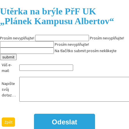
Utěrka na brýle PřF UK
„Plánek Kampusu Albertov“
Prosím nevyplňujte!
Prosím nevyplňujte!
Prosím nevyplňujte!
Na tlačítko submit prosím neklikejte
Váš e-
mail:
Napište
svůj
dotaz…
Zpět