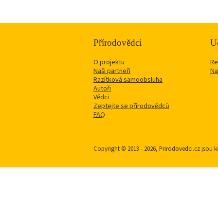
Přírodovědci
Uč
O projektu
Re
Naši partneři
Na
Razítková samoobsluha
Autoři
Vědci
Zeptejte se přírodovědců
FAQ
Copyright © 2013 - 2026, Prirodovedci.cz jso