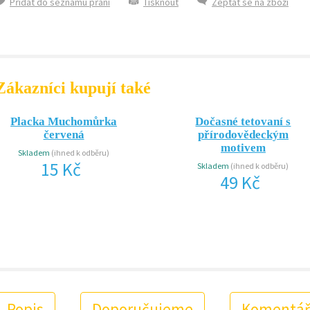
Přidat do seznamu přání
Tisknout
Zeptat se na zboží
Zákazníci kupují také
Placka Muchomůrka
Dočasné tetovaní s
červená
přírodovědeckým
motivem
Skladem
(ihned k odběru)
15 Kč
Skladem
(ihned k odběru)
49 Kč
Popis
Doporučujeme
Komentář