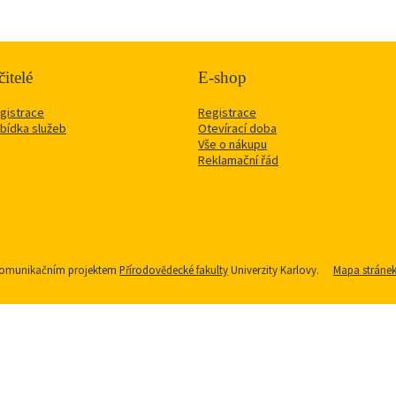
itelé
E-shop
gistrace
Registrace
bídka služeb
Otevírací doba
Vše o nákupu
Reklamační řád
u komunikačním projektem
Přírodovědecké fakulty
Univerzity Karlovy.
Mapa stráne