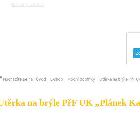
Katalog pro učitele
Zeptejte se přírodovědců
Razítková samoobsluh
MAGAZÍN
VIDEO
FOTOGALERIE
Zo
Nacházíte se na:
Úvod
E-shop
Módní doplňky
Utěrka na brýle PřF 
Utěrka na brýle PřF UK „Plánek K