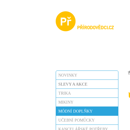
KALENDÁŘ AKCÍ
NOVINKY
SLEVY A AKCE
TRIKA
MIKINY
MÓDNÍ DOPLŇKY
UČEBNÍ POMŮCKY
KANCELÁŘSKÉ POTŘEBY