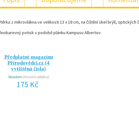
těrka z mikrovlákna ve velikosti 13 x 18 cm, na čištění skel brýlí, optickýc
lnobarevný potisk v podobě plánku Kampusu Albertov.
Předplatné magazínu
Přírodovědci.cz (4
vytištěná čísla)
Skladem
(ihned k odběru)
175 Kč