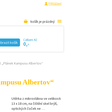
a
Pro média
Registrace
Přihlášení
košík je prázdný
Celkem Kč
KE STAŽENÍ
E-SHOP
brazit košík
0,-
UK „Plánek Kampusu Albertov“
ampusu Albertov“
Utěrka z mikrovlákna ve velikosti
13 x 18 cm, na čištění skel brýlí,
optických čoček ne …