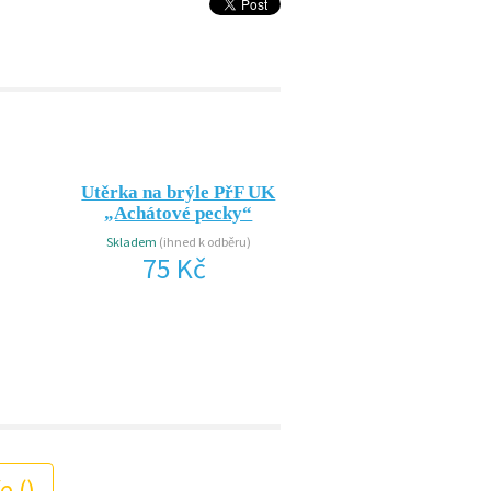
Utěrka na brýle PřF UK
Pánské triko Př
„Achátové pecky“
Skladem
(ihned k odbě
250 Kč
Skladem
(ihned k odběru)
75 Kč
e (
)