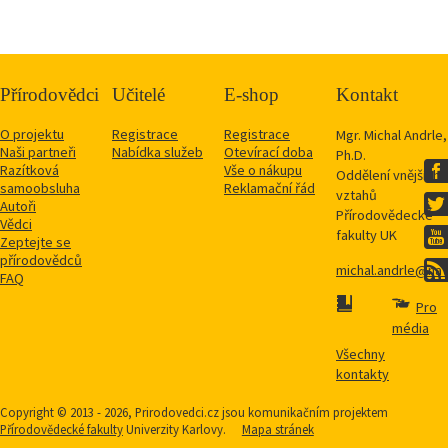
Přírodovědci
Učitelé
E-shop
Kontakt
O projektu
Registrace
Registrace
Mgr. Michal Andrle,
Naši partneři
Nabídka služeb
Otevírací doba
Ph.D.
Razítková
Vše o nákupu
Oddělení vnějších
samoobsluha
Reklamační řád
vztahů
Autoři
Přírodovědecké
Vědci
fakulty UK
Zeptejte se
přírodovědců
michal.andrle@natu
FAQ
Pro
média
Všechny
kontakty
Copyright © 2013 - 2026, Prirodovedci.cz jsou komunikačním projektem
Přírodovědecké fakulty
Univerzity Karlovy.
Mapa stránek