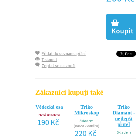
Koupit
Přidat do seznamu přání
Tisknout
Zeptat se na zboží
Zákazníci kupují také
Vědecká esa
Triko
Triko
Mikroskop
Diamant -
Není skladem
nejlepší
190 Kč
Skladem
přítel
(ihned k odběru)
220 Kč
Skladem