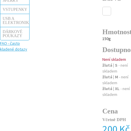
ŠPERKY
VSTUPENKY
USB A
ELEKTRONIKA
Hmotnos
DÁRKOVÉ
POUKAZY
150g
FAQ - často
Dostupno
kladené dotazy
Není skladem
žlutá | S
- není
skladem
žlutá | M
- není
skladem
žlutá | XL
- není
skladem
Cena
Včetně DPH
200 Kč