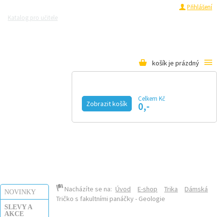
Registrace
Přihlášení
Katalog pro učitele
Zeptejte se přírodovědců
Razítková samoobsluha
Pro média
košík je prázdný
Celkem Kč
Zobrazit košík
0,-
KALENDÁŘ AKCÍ
MAGAZÍN
VIDEO
FOTOGALERIE
KE STAŽENÍ
E-SHOP
Nacházíte se na:
Úvod
E-shop
Trika
Dámská
NOVINKY
Tričko s fakultními panáčky - Geologie
SLEVY A
AKCE