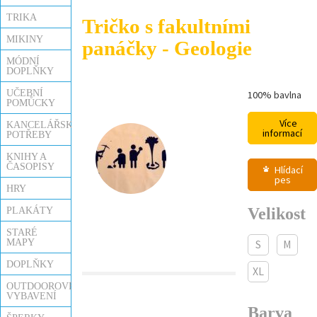
TRIKA
Tričko s fakultními
MIKINY
panáčky - Geologie
MÓDNÍ
DOPLŇKY
UČEBNÍ
100% bavlna
POMŮCKY
Více
KANCELÁŘSKÉ
informací
POTŘEBY
KNIHY A
ČASOPISY
Hlídací
pes
HRY
Velikost
PLAKÁTY
STARÉ
MAPY
S
M
DOPLŇKY
XL
OUTDOOROVÉ
VYBAVENÍ
Barva