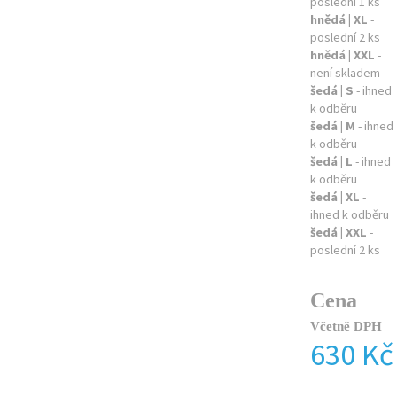
poslední 1 ks
hnědá | XL
-
poslední 2 ks
hnědá | XXL
-
není skladem
šedá | S
- ihned
k odběru
šedá | M
- ihned
k odběru
šedá | L
- ihned
k odběru
šedá | XL
-
ihned k odběru
šedá | XXL
-
poslední 2 ks
Cena
Včetně DPH
630 Kč