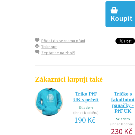
Koupit
Přidat do seznamu přání
Tisknout
Zeptat se na zboží
Zákazníci kupují také
Mikina
Triko PřF
Tričko s
Přírodovědecká
UK s pečetí
fakultními
fakulta
panáčky -
Skladem
UK
PřF UK
(ihned k odběru)
190 Kč
Skladem
Skladem
(ihned k odběru)
(ihned k odběru
650 Kč
230 Kč