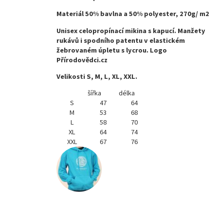
Materiál 50% bavlna a 50% polyester, 270g/ m2
Unisex celopropínací mikina s kapucí. Manžety
rukávů i spodního patentu v elastickém
žebrovaném úpletu s lycrou. Logo
Přírodovědci.cz
Velikosti S, M, L, XL, XXL.
šířka
délka
S
47
64
M
53
68
L
58
70
XL
64
74
XXL
67
76
Mikina
Přírodovědecká
fakulta
UK
Skladem
(ihned k odběru)
650 Kč