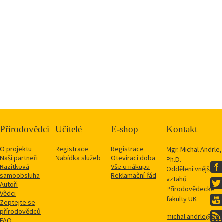
Přírodovědci
Učitelé
E-shop
Kontakt
O projektu
Registrace
Registrace
Mgr. Michal Andrle,
Naši partneři
Nabídka služeb
Otevírací doba
Ph.D.
Razítková
Vše o nákupu
Oddělení vnějších
samoobsluha
Reklamační řád
vztahů
Autoři
Přírodovědecké
Vědci
fakulty UK
Zeptejte se
přírodovědců
michal.andrle@natu
FAQ