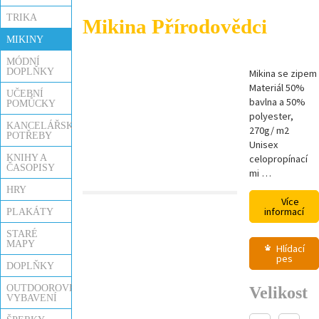
TRIKA
Mikina Přírodovědci
MIKINY
MÓDNÍ
DOPLŇKY
Mikina se zipem
Materiál 50%
UČEBNÍ
bavlna a 50%
POMŮCKY
polyester,
KANCELÁŘSKÉ
270g/ m2
POTŘEBY
Unisex
KNIHY A
celopropínací
ČASOPISY
mi …
HRY
Více
informací
PLAKÁTY
STARÉ
MAPY
Hlídací
pes
DOPLŇKY
OUTDOOROVÉ
Velikost
VYBAVENÍ