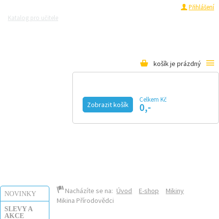
Registrace
Přihlášení
Katalog pro učitele
Zeptejte se přírodovědců
Razítková samoobsluha
Pro média
košík je prázdný
Celkem Kč
Zobrazit košík
0,-
KALENDÁŘ AKCÍ
MAGAZÍN
VIDEO
FOTOGALERIE
KE STAŽENÍ
E-SHOP
Nacházíte se na:
Úvod
E-shop
Mikiny
NOVINKY
Mikina Přírodovědci
SLEVY A
AKCE