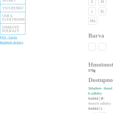
ŠPERKY
S
M
VSTUPENKY
L
XL
USB A
ELEKTRONIKA
XXL
DÁRKOVÉ
POUKAZY
Barva
FAQ - často
kladené dotazy
Hmotnos
570g
Dostupno
Skladem - ihned
k odběru
hnědá | M
-
ihned k odběru
hnědá | L
-