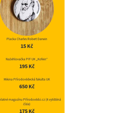
Placka Charles Robert Darwin
15 Kč
Nažehlovačka PřF UK „Kofein“
195 Kč
Mikina Přírodovědecká fakulta UK
650 Kč
latné magazínu Přírodovědci.cz (4 vytištěná
čísla)
175 Kč