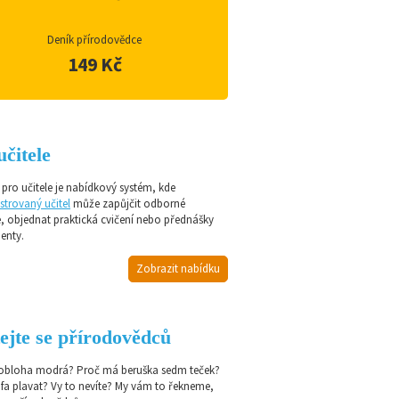
Deník přírodovědce
149 Kč
učitele
pro učitele je nabídkový systém, kde
strovaný učitel
může zapůjčit odborné
e, objednat praktická cvičení nebo přednášky
enty.
Zobrazit nabídku
ejte se přírodovědců
 obloha modrá? Proč má beruška sedm teček?
afa plavat? Vy to nevíte? My vám to řekneme,