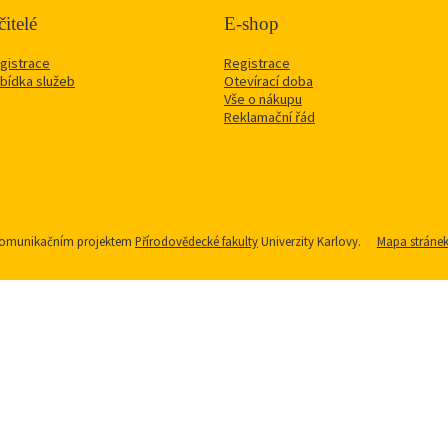
itelé
E-shop
gistrace
Registrace
bídka služeb
Otevírací doba
Vše o nákupu
Reklamační řád
u komunikačním projektem
Přírodovědecké fakulty
Univerzity Karlovy.
Mapa stráne