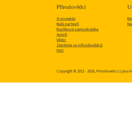
Přírodovědci
Uč
O projektu
Re
Naši partneři
Na
Razítková samoobsluha
Autoři
Vědci
Zeptejte se přírodovědců
FAQ
Copyright © 2013 - 2026, Prirodovedci.cz jso