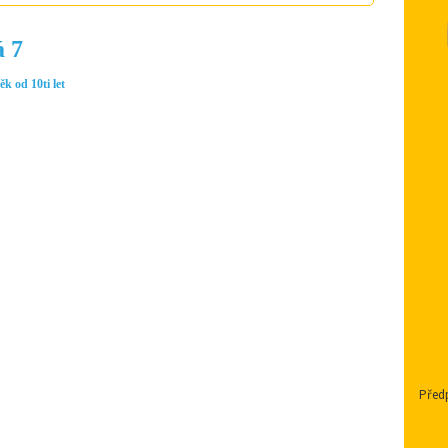
á 7
ěk od 10ti let
Předp