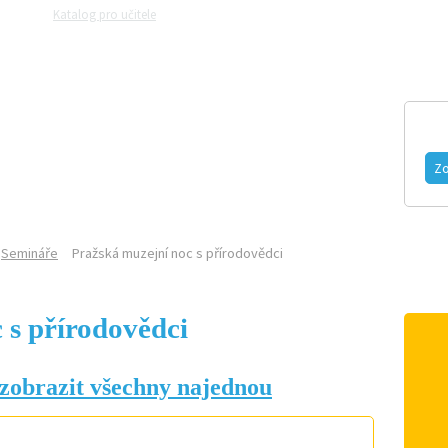
Katalog pro učitele
Zeptejte se přírodovědců
Razítková samoobslu
MAGAZÍN
VIDEO
FOTOGALERIE
Zo
Semináře
Pražská muzejní noc s přírodovědci
 s přírodovědci
zobrazit všechny najednou