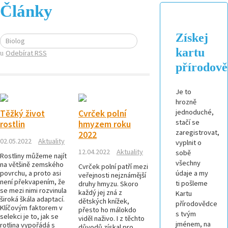
Články
Získej
Biolog
kartu
Odebírat RSS
přírodov
Je to
hrozně
jednoduché,
Těžký život
Cvrček polní
stačí se
rostlin
hmyzem roku
zaregistrovat,
2022
02.05.2022
Aktuality
vyplnit o
12.04.2022
Aktuality
sobě
Rostliny můžeme najít
všechny
na většině zemského
Cvrček polní patří mezi
povrchu, a proto asi
údaje a my
veřejnosti nejznámější
není překvapením, že
ti pošleme
druhy hmyzu. Skoro
se mezi nimi rozvinula
každý jej zná z
Kartu
široká škála adaptací.
dětských knížek,
přírodovědce
Klíčovým faktorem v
přesto ho málokdo
s tvým
selekci je to, jak se
viděl naživo. I z těchto
jménem, na
rotlina vypořádá s
důvodů získal pro