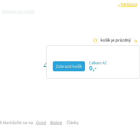
Registrace
Přihlášení
Katalog pro učitele
Zeptejte se přírodovědců
Razítková samoobsluha
Pro média
košík je prázdný
Celkem Kč
BIOLOG
Zobrazit košík
0,-
KALENDÁŘ AKCÍ
MAGAZÍN
VIDEO
FOTOGALERIE
KE STAŽENÍ
E-SHOP
SEKCE BIOLOGIE NA PŘF UK
ČLÁNKY
Nacházíte se na:
Úvod
Biolog
Články