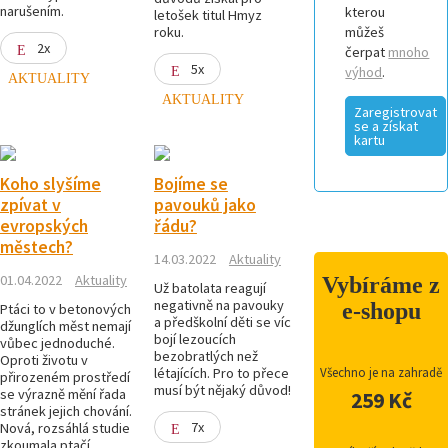
narušením.
kterou
letošek titul Hmyz
roku.
můžeš
2x
čerpat
mnoho
5x
výhod
.
AKTUALITY
AKTUALITY
Zaregistrovat
se a získat
kartu
Koho slyšíme
Bojíme se
zpívat v
pavouků jako
evropských
řádu?
městech?
14.03.2022
Aktuality
01.04.2022
Aktuality
Vybíráme z
Už batolata reagují
negativně na pavouky
e-shopu
Ptáci to v betonových
a předškolní děti se víc
džunglích měst nemají
bojí lezoucích
vůbec jednoduché.
bezobratlých než
Oproti životu v
létajících. Pro to přece
Všechno je na zahradě
přirozeném prostředí
musí být nějaký důvod!
se výrazně mění řada
259 Kč
stránek jejich chování.
7x
Nová, rozsáhlá studie
zkoumala ptačí