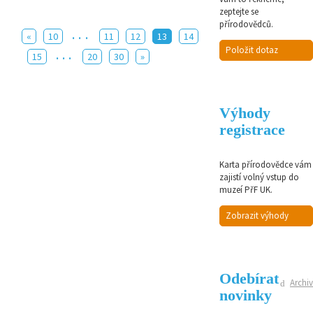
zeptejte se
přírodovědců.
...
«
10
11
12
13
14
Položit dotaz
...
15
20
30
»
Výhody
registrace
Karta přírodovědce vám
zajistí volný vstup do
muzeí PřF UK.
Zobrazit výhody
Odebírat
Archiv
novinky