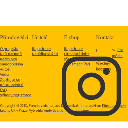
Přírodovědci
Učitelé
E-shop
Kontakt
O projektu
Registrace
Registrace
Pro
Naši partneři
Nabídka služeb
Otevírací doba
média
Razítková
Vše o nákupu
Všechny
samoobsluha
Reklamační řád
kontakty
Autoři
Vědci
Zeptejte se
přírodovědců
FAQ
Výhody registrace
Copyright © 2013, Prirodovedci.cz jsou komunikačním projektem
Přírodovědecké
fakulty
UK v Praze. Vytvořilo
Andweb s.r.o.
Mapa stránek