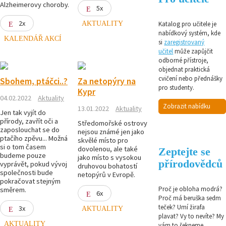
Alzheimerovy choroby.
5x
2x
AKTUALITY
Katalog pro učitele je
nabídkový systém, kde
KALENDÁŘ AKCÍ
si
zaregistrovaný
učitel
může zapůjčit
odborné přístroje,
objednat praktická
cvičení nebo přednášky
Sbohem, ptáčci..?
Za netopýry na
pro studenty.
Kypr
04.02.2022
Aktuality
Zobrazit nabídku
13.01.2022
Aktuality
Jen tak vyjít do
přírody, zavřít oči a
Středomořské ostrovy
zaposlouchat se do
nejsou známé jen jako
ptačího zpěvu... Možná
skvělé místo pro
si o tom časem
dovolenou, ale také
Zeptejte se
budeme pouze
jako místo s vysokou
přírodovědců
vyprávět, pokud vývoj
druhovou bohatostí
společnosti bude
netopýrů v Evropě.
pokračovat stejným
Proč je obloha modrá?
směrem.
6x
Proč má beruška sedm
teček? Umí žirafa
3x
AKTUALITY
plavat? Vy to nevíte? My
AKTUALITY
vám to řekneme,