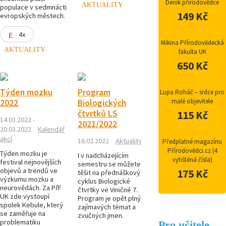
Deník přírodovědce
AKTUALITY
populace v sedmnácti
149 Kč
evropských městech.
4x
Mikina Přírodovědecká
AKTUALITY
fakulta UK
650 Kč
Týden mozku
Program
Lupa Roháč – srdce pro
malé objevitele
2022
Biologických
čtvrtků LS
115 Kč
14.03.2022 -
2021/2022
20.03.2022
Kalendář
akcí
16.02.2022
Aktuality
Předplatné magazínu
Přírodovědci.cz (4
Týden mozku je
I v nadcházejícím
vytištěná čísla)
festival nejnovějších
semestru se můžete
objevů a trendů ve
175 Kč
těšit na přednáškový
výzkumu mozku a
cyklus Biologické
neurovědách. Za PřF
čtvrtky ve Viničné 7.
UK zde vystoupí
Program je opět plný
spolek Kebule, který
zajímavých témat a
se zaměřuje na
zvučných jmen.
problematiku
Pro učitele