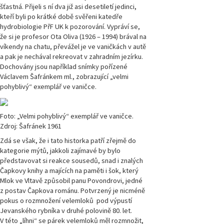
šťastná. Přijeli s ní dva již asi desetiletí jedinci,
kteří byli po krátké době svěřeni katedře
hydrobiologie PřF UK k pozorování. Vypráví se,
že si je profesor Ota Oliva (1926 – 1994) brával na
víkendy na chatu, převážel je ve vaničkách v autě
a pak je nechával rekreovat v zahradním jezírku.
Dochovány jsou například snímky pořízené
Václavem Šafránkem ml., zobrazující „velmi
pohyblivý“ exemplář ve vaničce.
Foto: „Velmi pohyblivý“ exemplář ve vaničce.
Zdroj: Šafránek 1961
Zdá se však, že i tato historka patří zřejmě do
kategorie mýtů, jakkoli zajímavé by bylo
představovat si reakce sousedů, snad i znalých
Čapkovy knihy a majících na paměti i šok, který
Mlok ve Vltavě způsobil panu Povondrovi, jedné
z postav Čapkova románu. Potvrzený je nicméně
pokus o rozmnožení velemloků pod výpustí
Jevanského rybníka v druhé polovině 80. let.
V této „líhni“ se párek velemloků měl rozmnožit,