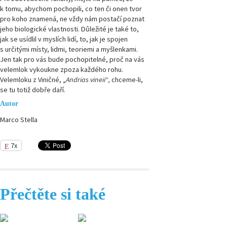
k tomu, abychom pochopili, co ten či onen tvor
pro koho znamená, ne vždy nám postačí poznat
jeho biologické vlastnosti. Důležité je také to,
jak se usídlil v myslích lidí, to, jak je spojen
s určitými místy, lidmi, teoriemi a myšlenkami.
Jen tak pro vás bude pochopitelné, proč na vás
velemlok vykoukne zpoza každého rohu.
Velemloku z Viničné, „
Andrias vineii
“
,
chceme-li,
se tu totiž dobře daří.
Autor
Marco Stella
7x
Přečtěte si také