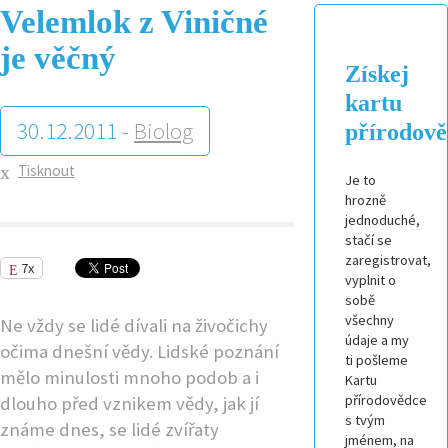
Velemlok z Viničné
je věčný
Získej
kartu
30.12.2011 -
Biolog
přírodov
Tisknout
Je to
hrozně
jednoduché,
stačí se
zaregistrovat,
7x
vyplnit o
sobě
všechny
Ne vždy se lidé dívali na živočichy
údaje a my
očima dnešní vědy. Lidské poznání
ti pošleme
mělo minulosti mnoho podob a i
Kartu
přírodovědce
dlouho před vznikem vědy, jak jí
s tvým
známe dnes, se lidé zvířaty
jménem, na