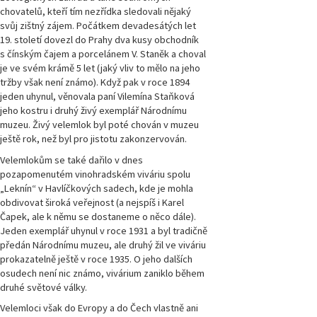
chovatelů, kteří tím nezřídka sledovali nějaký
svůj zištný zájem. Počátkem devadesátých let
19. století dovezl do Prahy dva kusy obchodník
s čínským čajem a porcelánem V. Staněk a choval
je ve svém krámě 5 let (jaký vliv to mělo na jeho
tržby však není známo). Když pak v roce 1894
jeden uhynul, věnovala paní Vilemína Staňková
jeho kostru i druhý živý exemplář Národnímu
muzeu. Živý velemlok byl poté chován v muzeu
ještě rok, než byl pro jistotu zakonzervován.
Velemlokům se také dařilo v dnes
pozapomenutém vinohradském viváriu spolu
„Leknín“ v Havlíčkových sadech, kde je mohla
obdivovat široká veřejnost (a nejspíš i Karel
Čapek, ale k němu se dostaneme o něco dále).
Jeden exemplář uhynul v roce 1931 a byl tradičně
předán Národnímu muzeu, ale druhý žil ve viváriu
prokazatelně ještě v roce 1935. O jeho dalších
osudech není nic známo, vivárium zaniklo během
druhé světové války.
Velemloci však do Evropy a do Čech vlastně ani