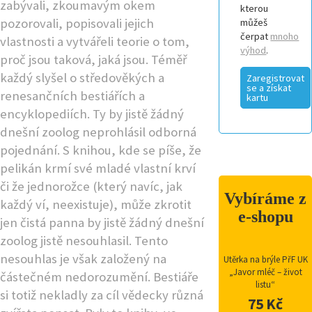
zabývali, zkoumavým okem
kterou
pozorovali, popisovali jejich
můžeš
čerpat
mnoho
vlastnosti a vytvářeli teorie o tom,
výhod
.
proč jsou taková, jaká jsou. Téměř
každý slyšel o středověkých a
Zaregistrovat
se a získat
renesančních bestiářích a
kartu
encyklopediích. Ty by jistě žádný
dnešní zoolog neprohlásil odborná
pojednání. S knihou, kde se píše, že
pelikán krmí své mladé vlastní krví
či že jednorožce (který navíc, jak
Vybíráme z
každý ví, neexistuje), může zkrotit
e-shopu
jen čistá panna by jistě žádný dnešní
zoolog jistě nesouhlasil. Tento
nesouhlas je však založený na
Utěrka na brýle PřF UK
„Javor mléč – život
částečném nedorozumění. Bestiáře
listu“
si totiž nekladly za cíl vědecky různá
75 Kč