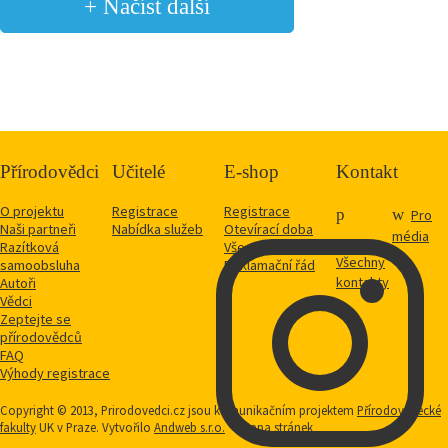
+ Načíst další
Přírodovědci
Učitelé
E-shop
Kontakt
O projektu
Registrace
Registrace
Pro
Naši partneři
Nabídka služeb
Otevírací doba
média
Razítková
Vše o nákupu
Všechny
samoobsluha
Reklamační řád
kontakty
Autoři
Vědci
Zeptejte se
přírodovědců
FAQ
Výhody registrace
Copyright © 2013, Prirodovedci.cz jsou komunikačním projektem
Přírodovědecké
fakulty
UK v Praze. Vytvořilo
Andweb s.r.o.
Mapa stránek