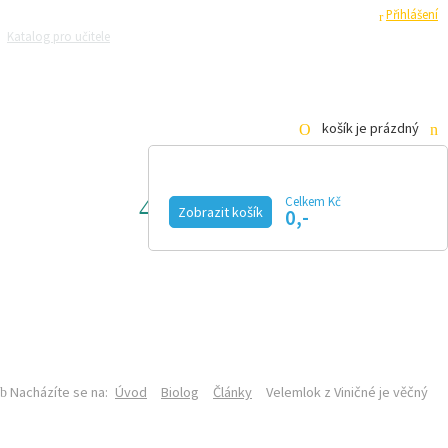
Registrace
Přihlášení
Katalog pro učitele
Zeptejte se přírodovědců
Razítková samoobsluha
Pro média
košík je prázdný
Celkem Kč
BIOLOG
Zobrazit košík
0,-
KALENDÁŘ AKCÍ
MAGAZÍN
VIDEO
FOTOGALERIE
KE STAŽENÍ
E-SHOP
SEKCE BIOLOGIE NA PŘF UK
ČLÁNKY
Nacházíte se na:
Úvod
Biolog
Články
Velemlok z Viničné je věčný