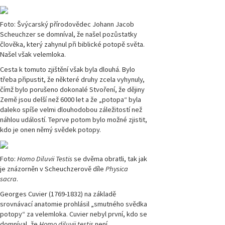
Foto: Švýcarský přírodovědec Johann Jacob
Scheuchzer se domníval, že našel pozůstatky
člověka, který zahynul při biblické potopě světa.
Našel však velemloka.
Cesta k tomuto zjištění však byla dlouhá. Bylo
třeba připustit, že některé druhy zcela vyhynuly,
čímž bylo porušeno dokonalé Stvoření, že dějiny
Země jsou delší než 6000 let a že „potopa“ byla
daleko spíše velmi dlouhodobou záležitostí než
náhlou událostí. Teprve potom bylo možné zjistit,
kdo je onen němý svědek potopy.
Foto:
Homo Diluvii Testis
se dvěma obratli, tak jak
je znázorněn v Scheuchzerově díle
Physica
sacra
.
Georges Cuvier (1769-1832) na základě
srovnávací anatomie prohlásil „smutného svědka
potopy“ za velemloka. Cuvier nebyl první, kdo se
domníval, že
Homo diluvii testis
není