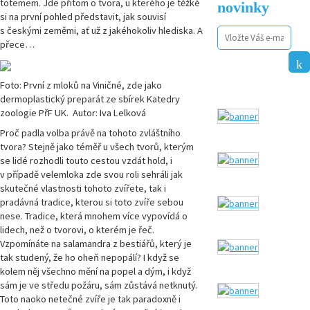
totemem. Jde přitom o tvora, u kterého je těžké
novinky
si na první pohled představit, jak souvisí
s českými zeměmi, ať už z jakéhokoliv hlediska. A
přece…
Foto: První z mloků na Viničné, zde jako
dermoplastický preparát ze sbírek Katedry
zoologie PřF UK. Autor: Iva Lelková
Proč padla volba právě na tohoto zvláštního
tvora? Stejně jako téměř u všech tvorů, kterým
se lidé rozhodli touto cestou vzdát hold, i
v případě velemloka zde svou roli sehráli jak
skutečné vlastnosti tohoto zvířete, tak i
pradávná tradice, kterou si toto zvíře sebou
nese. Tradice, která mnohem více vypovídá o
lidech, než o tvorovi, o kterém je řeč.
Vzpomínáte na salamandra z bestiářů, který je
tak studený, že ho oheň nepopálí? I když se
kolem něj všechno mění na popel a dým, i když
sám je ve středu požáru, sám zůstává netknutý.
Toto naoko netečné zvíře je tak paradoxně i