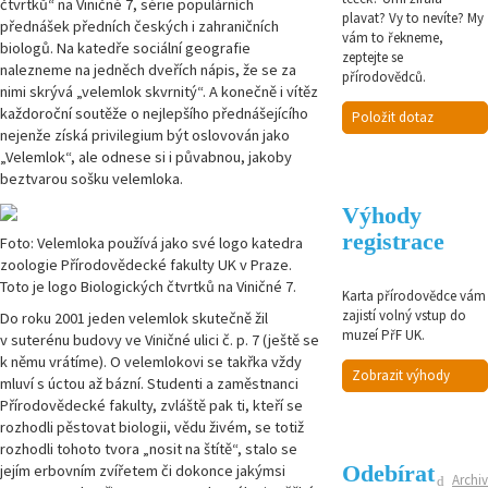
čtvrtků“ na Viničné 7, série populárních
plavat? Vy to nevíte? My
přednášek předních českých i zahraničních
vám to řekneme,
biologů. Na katedře sociální geografie
zeptejte se
nalezneme na jedněch dveřích nápis, že se za
přírodovědců.
nimi skrývá „velemlok skvrnitý“. A konečně i vítěz
každoroční soutěže o nejlepšího přednášejícího
Položit dotaz
nejenže získá privilegium být oslovován jako
„Velemlok“, ale odnese si i půvabnou, jakoby
beztvarou sošku velemloka.
Výhody
registrace
Foto: Velemloka používá jako své logo katedra
zoologie Přírodovědecké fakulty UK v Praze.
Toto je logo Biologických čtvrtků na Viničné 7.
Karta přírodovědce vám
zajistí volný vstup do
Do roku 2001 jeden velemlok skutečně žil
muzeí PřF UK.
v suterénu budovy ve Viničné ulici č. p. 7 (ještě se
k němu vrátíme). O velemlokovi se takřka vždy
Zobrazit výhody
mluví s úctou až bázní. Studenti a zaměstnanci
Přírodovědecké fakulty, zvláště pak ti, kteří se
rozhodli pěstovat biologii, vědu živém, se totiž
rozhodli tohoto tvora „nosit na štítě“, stalo se
Odebírat
jejím erbovním zvířetem či dokonce jakýmsi
Archiv