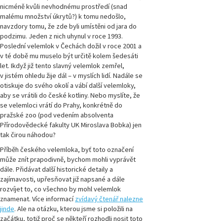
nicméně kvůli nevhodnému prostředí (snad
malému množství úkrytů?) k tomu nedošlo,
navzdory tomu, že zde byli umístěni od jara do
podzimu. Jeden z nich uhynul v roce 1993.
Poslední velemlok v Čechách dožil v roce 2001 a
v té době mu muselo být určitě kolem šedesáti
let. Ikdyž již tento slavný velemlok zemřel,
v jistém ohledu žije dál – v myslích lidí. Nadále se
otiskuje do svého okolí a vábí další velemloky,
aby se vrátili do české kotliny. Nebo myslíte, že
se velemloci vrátí do Prahy, konkrétně do
pražské zoo (pod vedením absolventa
Přírodovědecké fakulty UK Miroslava Bobka) jen
tak čirou náhodou?
Příběh českého velemloka, byť toto označení
může znít prapodivně, bychom mohli vyprávět
dále. Přidávat další historické detaily a
zajímavosti, upřesňovat již napsané a dále
rozvíjet to, co všechno by mohl velemlok
znamenat. Více informací
zvídavý čtenář nalezne
jinde
. Ale na otázku, kterou jsme si položili na
začátku, totiž proč se někteří rozhodli nosit toto