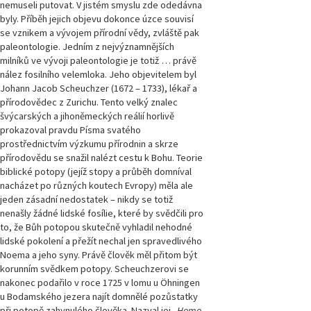
nemuseli putovat. V jistém smyslu zde odedávna
byly. Příběh jejich objevu dokonce úzce souvisí
se vznikem a vývojem přírodní vědy, zvláště pak
paleontologie. Jedním z nejvýznamnějších
milníků ve vývoji paleontologie je totiž … právě
nález fosilního velemloka. Jeho objevitelem byl
Johann Jacob Scheuchzer (1672 – 1733), lékař a
přírodovědec z Zurichu. Tento velký znalec
švýcarských a jihoněmeckých reálií horlivě
prokazoval pravdu Písma svatého
prostřednictvím výzkumu přírodnin a skrze
přírodovědu se snažil nalézt cestu k Bohu. Teorie
biblické potopy (jejíž stopy a průběh domníval
nacházet po různých koutech Evropy) měla ale
jeden zásadní nedostatek – nikdy se totiž
nenašly žádné lidské fosílie, které by svědčili pro
to, že Bůh potopou skutečně vyhladil nehodné
lidské pokolení a přežít nechal jen spravedlivého
Noema a jeho syny. Právě člověk měl přitom být
korunním svědkem potopy. Scheuchzerovi se
nakonec podařilo v roce 1725 v lomu u Öhningen
u Bodamského jezera najít domnělé pozůstatky
při potopě zahynulého člověka. Nazval jej „
Homo