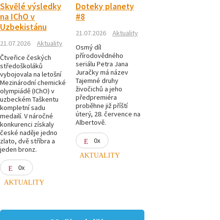
Skvělé výsledky
Doteky planety
na IChO v
#8
Uzbekistánu
21.07.2026
Aktuality
21.07.2026
Aktuality
Osmý díl
přírodovědného
Čtveřice českých
seriálu Petra Jana
středoškoláků
Juračky má název
vybojovala na letošní
Tajemné druhy
Mezinárodní chemické
živočichů a jeho
olympiádě (IChO) v
předpremiéra
uzbeckém Taškentu
proběhne již příští
kompletní sadu
úterý, 28. července na
medailí. V náročné
Albertově.
konkurenci získaly
české naděje jedno
0x
zlato, dvě stříbra a
jeden bronz.
AKTUALITY
0x
AKTUALITY