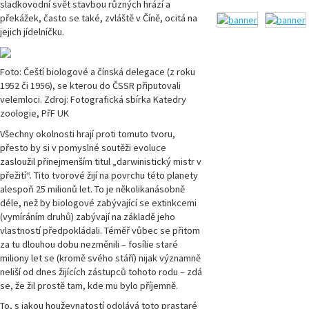
sladkovodní svět stavbou různých hrází a
překážek, často se také, zvláště v Číně, ocitá na
jejich jídelníčku.
Foto: Čeští biologové a čínská delegace (z roku
1952 či 1956), se kterou do ČSSR připutovali
velemloci. Zdroj: Fotografická sbírka Katedry
zoologie, PřF UK
Všechny okolnosti hrají proti tomuto tvoru,
přesto by si v pomyslné soutěži evoluce
zasloužil přinejmenším titul „darwinistický mistr v
přežití“. Tito tvorové žijí na povrchu této planety
alespoň 25 milionů let. To je několikanásobně
déle, než by biologové zabývající se extinkcemi
(vymíráním druhů) zabývají na základě jeho
vlastností předpokládali. Téměř vůbec se přitom
za tu dlouhou dobu nezměnili – fosílie staré
miliony let se (kromě svého stáří) nijak významně
neliší od dnes žijících zástupců tohoto rodu – zdá
se, že žil prostě tam, kde mu bylo příjemně.
To, s jakou houževnatostí odolává toto prastaré