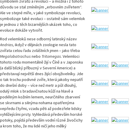
symbolem zvratů a revolucí – a možná i z tohoto
důvodu se stal zmíněným „erbovním zvířetem“.
Ale ve stejné míře, v jaké symbolizuje revoluci,
symbolizuje také evoluci – ostatně sám velemlok
je jednou z těch bizarnějších ukázek toho, co
evoluce dokáže vytvořit.
Rod velemloků nese odborný latinský název
Andrias,
ikdyž v dějinách zoologie nesla tato
zvířata celou řadu zvláštních jmen – jako třeba
Megalobatrachus
nebo
Tritomegas
. Velemloci
tohoto rodu momentálně žijí v Číně a v Japonsku
(a další blízký příbuzný v Severní Americe) a
představují největší dnes žijící obojživelníky. Jde
o tak trochu podivné zvíře, která jakoby nepatří
do dnešní doby – více než metr a půl dlouhý,
odulý mlok s bradavičnatou kůží na hlavě a
podélným kožním lemem, neurčitého zbarvení
se skvrnami a silnýma nohama opatřenýma
vepředu čtyřmi, vzadu pěti až podezřele lidsky
vyhlížejícími prsty. Vyhledává především horské
potoky, pojídá především vodní různé živočichy
a krom toho, že mu lidé ničí jeho mělký