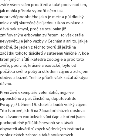
zvíře všem silám prostředí a také podiv nad tím,
jak mohla příroda vytvořit něco tak
nepravděpodobného jako je metr a půl dlouhý
mlok z něj skutečně činí jednu z ikon evoluce a
dává pak smysl, proč se stal oním již
zmiňovaným erbovním zvířetem. To však stále
nevysvětluje jeho vazby v Čechám a ani to, jak je
možné, že jeden z těchto tvorů žil ještě na
začátku tohoto tisíciletí v suterénu Viničné 7, kde
krom jiných sídlí i katedra zoologie a proč toto
zvíře, podivné, krásné a exotické, bylo od
počátku svého pobytu středem zájmu a zdrojem
obdivu a bázně. Tenhle příběh však začal už kdysi
dávno.
První živé exempláře velemloků, nejprve
japonského a pak čínského, doputovali do
Evropy již během 19. století a budili veliký zájem.
Tito tvorové, kteří na Západ přicházeli doslova
se závanem exotických vůní čaje a koření (sami
pochopitelně příliš libě nevoní) se stávali
obyvateli akvárií různých vědeckých institucí a
zoologických zahrad a také soukromých