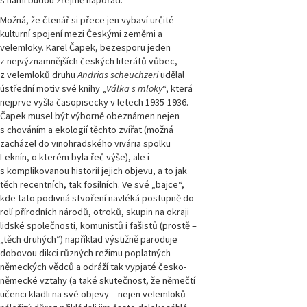
s námi budou zřejmě napořád.
Možná, že čtenář si přece jen vybaví určité
kulturní spojení mezi Českými zeměmi a
velemloky. Karel Čapek, bezesporu jeden
z nejvýznamnějších českých literátů vůbec,
z velemloků druhu
Andrias scheuchzeri
udělal
ústřední motiv své knihy „
Válka s mloky
“, která
nejprve vyšla časopisecky v letech 1935-1936.
Čapek musel být výborně obeznámen nejen
s chováním a ekologií těchto zvířat (možná
zacházel do vinohradského vivária spolku
Leknín, o kterém byla řeč výše), ale i
s komplikovanou historií jejich objevu, a to jak
těch recentních, tak fosilních. Ve své „bajce“,
kde tato podivná stvoření navléká postupně do
rolí přírodních národů, otroků, skupin na okraji
lidské společnosti, komunistů i fašistů (prostě –
„těch druhých“) například výstižně paroduje
dobovou dikci různých režimu poplatných
německých vědců a odráží tak vypjaté česko-
německé vztahy (a také skutečnost, že němečtí
učenci kladli na své objevy – nejen velemloků –