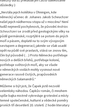
náležitý důraz přikládali jim často dalekosáhlé
důsledky ):
„Nestála jejich kolébka v Öhningen, kde
německý učenec dr. Johanes Jakob Scheuchzer
našel jejich nádhernou stopu už v miocénu? Není
tudíž nejmenší pochybnosti, že původní
Andrias
Scheuchzeri
se zrodil před geologickými věky na
půdě germánské; rozptýlil-li se potom do jiných
moří a pásem, doplatil na to svým vývojovým
sestupem a degenerací; jakmile se však usadil
opět na půdě své pravlasti, stává se znovu tím,
čím byl původně (…) Proto Německo potřebuje
nových a delších břehů, potřebuje kolonií,
potřebuje světových moří, aby se všude
v německých vodách mohly vyvinout nové
generace rasově čistých, prapůvodních
německých Salamandrů.“
Můžeme si být jisti, že Čapek jistě nezvolil
velemloky náhodou. Čapkův román, či mnohem
spíše bajka mistrně vykresluje groteskní a místy
temné společenské, kulturní a vědecké poměry
prvních tří desetiletí 20. století. Z hodin literatury