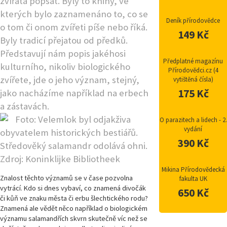
zvířata popsat. Byly to knihy, ve
kterých bylo zaznamenáno to, co se
Deník přírodovědce
o tom či onom zvířeti píše nebo říká.
149 Kč
Byly tradicí přejatou od předků.
Představují nám popis jakéhosi
Předplatné magazínu
kulturního, nikoliv biologického
Přírodovědci.cz (4
zvířete, jde o jeho význam, stejný,
vytištěná čísla)
175 Kč
jako nacházíme například na erbech
a zástavách.
Foto: Velemlok byl odjakživa
O parazitech a lidech - 2.
vydání
obyvatelem historických bestiářů.
390 Kč
Středověký salamandr odolává ohni.
Zdroj: Koninklijke Bibliotheek
Mikina Přírodovědecká
Znalost těchto významů se v čase pozvolna
fakulta UK
vytrácí. Kdo si dnes vybaví, co znamená divočák
650 Kč
či kůň ve znaku města či erbu šlechtického rodu?
Znamená ale vědět něco například o biologickém
významu salamandřích skvrn skutečně víc než se