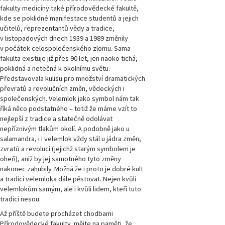
fakulty medicíny také přírodovědecké fakultě,
kde se poklidné manifestace studentů a jejich
učitelů, reprezentantů vědy a tradice,
v listopadových dnech 1939 a 1989 změnily
v počátek celospolečenského zlomu. Sama
fakulta existuje již přes 90 let, jen naoko tichá,
poklidná a netečná k okolnímu světu.
Představovala kulisu pro množství dramatických
převratů a revolučních změn, vědeckých i
společenských. Velemlok jako symbol nám tak
říká něco podstatného – totiž že máme vzít to
nejlepší z tradice a statečně odolávat
nepříznivým tlakům okolí. A podobně jako u
salamandra, i i velemlok vždy stál u jádra změn,
zvratů a revolucí (jejichž starým symbolem je
oheň), aniž by jej samotného tyto změny
nakonec zahubily. Možná že i proto je dobré kult
a tradici velemloka dále pěstovat. Nejen kvůli
velemlokům samým, ale i kvůli lidem, kteří tuto
tradici nesou.
Až příště budete procházet chodbami
Přírodovědecké fakulty, mějte na paměti, že