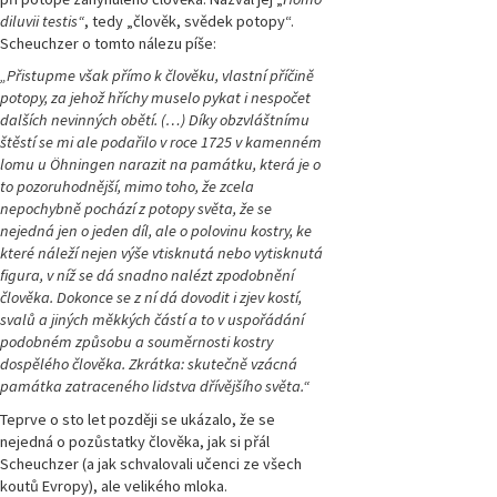
diluvii testis“
, tedy „člověk, svědek potopy“.
Scheuchzer o tomto nálezu píše:
„Přistupme však přímo k člověku, vlastní příčině
potopy, za jehož hříchy muselo pykat i nespočet
dalších nevinných obětí. (…) Díky obzvláštnímu
štěstí se mi ale podařilo v roce 1725 v kamenném
lomu u Öhningen narazit na památku, která je o
to pozoruhodnější, mimo toho, že zcela
nepochybně pochází z potopy světa, že se
nejedná jen o jeden díl, ale o polovinu kostry, ke
které náleží nejen výše vtisknutá nebo vytisknutá
figura, v níž se dá snadno nalézt zpodobnění
člověka. Dokonce se z ní dá dovodit i zjev kostí,
svalů a jiných měkkých částí a to v uspořádání
podobném způsobu a souměrnosti kostry
dospělého člověka. Zkrátka: skutečně vzácná
památka zatraceného lidstva dřívějšího světa.“
Teprve o sto let později se ukázalo, že se
nejedná o pozůstatky člověka, jak si přál
Scheuchzer (a jak schvalovali učenci ze všech
koutů Evropy), ale velikého mloka.