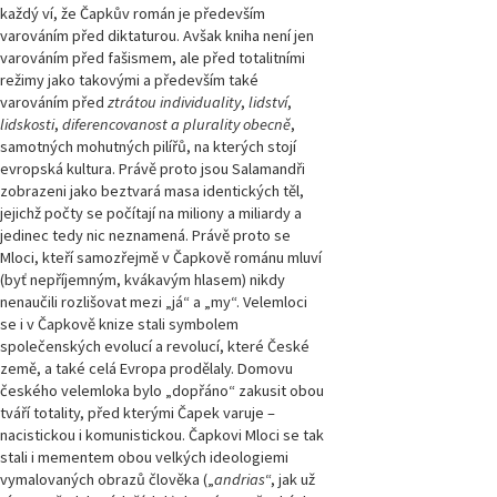
každý ví, že Čapkův román je především
varováním před diktaturou. Avšak kniha není jen
varováním před fašismem, ale před totalitními
režimy jako takovými a především také
varováním před
ztrátou
individuality
,
lidství
,
lidskosti
,
diferencovanost a plurality obecně
,
samotných mohutných pilířů, na kterých stojí
evropská kultura. Právě proto jsou Salamandři
zobrazeni jako beztvará masa identických těl,
jejichž počty se počítají na miliony a miliardy a
jedinec tedy nic neznamená. Právě proto se
Mloci, kteří samozřejmě v Čapkově románu mluví
(byť nepříjemným, kvákavým hlasem) nikdy
nenaučili rozlišovat mezi „já“ a „my“. Velemloci
se i v Čapkově knize stali symbolem
společenských evolucí a revolucí, které České
země, a také celá Evropa prodělaly. Domovu
českého velemloka bylo „dopřáno“ zakusit obou
tváří totality, před kterými Čapek varuje –
nacistickou i komunistickou. Čapkovi Mloci se tak
stali i mementem obou velkých ideologiemi
vymalovaných obrazů člověka („
andrias
“, jak už