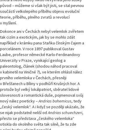
původ – můžeme si však být jisti, se stal pevnou
součástí velkolepého příběhu objevu evoluční
teorie, příběhu, plného zvratů a revolucí
v myšlení.
Dokonce ani v Čechách nebyl velemlok zvířetem
tak cizím a exotickým, jak by se mohlo zdát
například v krámku pana Staňka čínským čajem a
porcelánem. V roce 1897 publikoval Gustav
Laube, profesor německé Karlo-Ferdinandovy
Univerzity v Praze, vynikající geolog a
paleontolog, článek (shodou náhod pracoval
v kabinetě na Viničné 7), ve kterém ohlásil nález
prvního velemloka v Čechách, přesněji
v Břešťanech u Bíliny v podhůří Krušných hor. A
protože byl velký lokálpatriot, sběratel lidové
slovesnosti a romantická duše, pojmenoval svůj
nový nález poeticky –
Andrias bohemicus
, tedy
„český velemlok“. A i když se později ukázalo, že
se nijak podstatně neliší od
Andrias schuechzeri
,
přesto se představa „českého velemloka“
otiskla do okolního světa tak silně, že tu zde