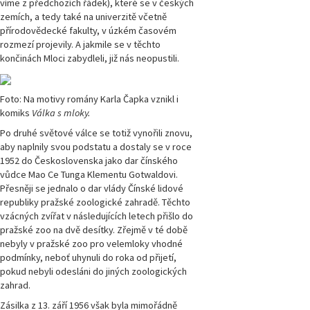
víme z předchozích řádek), které se v českých
zemích, a tedy také na univerzitě včetně
přírodovědecké fakulty, v úzkém časovém
rozmezí projevily. A jakmile se v těchto
končinách Mloci zabydleli, již nás neopustili.
Foto: Na motivy romány Karla Čapka vznikl i
komiks
Válka s mloky.
Po druhé světové válce se totiž vynořili znovu,
aby naplnily svou podstatu a dostaly se v roce
1952 do Československa jako dar čínského
vůdce Mao Ce Tunga Klementu Gotwaldovi.
Přesněji se jednalo o dar vlády Čínské lidové
republiky pražské zoologické zahradě. Těchto
vzácných zvířat v následujících letech přišlo do
pražské zoo na dvě desítky. Zřejmě v té době
nebyly v pražské zoo pro velemloky vhodné
podmínky, neboť uhynuli do roka od přijetí,
pokud nebyli odesláni do jiných zoologických
zahrad.
Zásilka z 13. září 1956 však byla mimořádně