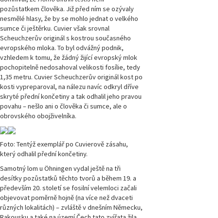
pozůstatkem člověka. Již před ním se ozývaly
nesmělé hlasy, že by se mohlo jednat o velkého
sumce či ještěrku.
Cuvier však srovnal
Scheuchzerův originál s kostrou současného
evropského mloka. To byl odvážný podnik,
vzhledem k tomu, že žádný žijící evropský mlok
pochopitelně nedosahoval velikosti fosílie, tedy
1,35 metru. Cuvier Scheuchzerův originál kost po
kosti vypreparoval, na nálezu navíc odkryl dříve
skryté přední končetiny a tak odhalil jeho pravou
povahu – nešlo ani o člověka či sumce, ale o
obrovského obojživelníka.
Foto: Tentýž exemplář po Cuvierově zásahu,
který odhalil přední končetiny.
Samotný lom u Öhningen vydal ještě na tři
desítky pozůstatků těchto tvorů a během 19. a
především 20. století se fosilní velemloci začali
objevovat poměrně hojně (na více než dvaceti
různých lokalitách) – zvláště v dnešním Německu,
Rakousku a také na území Čech tato zvířata žila