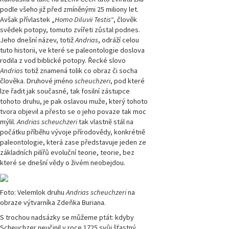
podle všeho již před zmíněnými 25 miliony let.
Avšak přívlastek „
Homo Diluvii Testis
“, člověk
svědek potopy, tomuto zvířeti zůstal podnes.
Jeho dnešní název, totiž
Andrias
, odráží celou
tuto historii, ve které se paleontologie doslova
rodila z vod biblické potopy. Řecké slovo
Andrias
totiž znamená tolik co obraz či socha
člověka. Druhové jméno
scheuchzeri
, pod které
lze řadit jak současné, tak fosilní zástupce
tohoto druhu, je pak oslavou muže, který tohoto
tvora objevil a přesto se o jeho povaze tak moc
mýlil.
Andrias scheuchzeri
tak vlastně stál na
počátku příběhu vývoje přírodovědy, konkrétně
paleontologie, která zase představuje jeden ze
základních pilířů evoluční teorie, teorie, bez
které se dnešní vědy o živém neobejdou.
Foto: Velemlok druhu
Andrias scheuchzeri
na
obraze výtvarníka Zdeňka Buriana.
S trochou nadsázky se můžeme ptát: kdyby
Scheuchzer neučinil v roce 1725 svůj šťastný