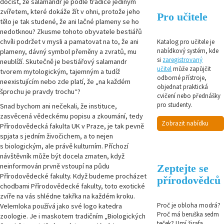
dočíst, že salamandr je podle tradice jediným
zvířetem, které dokáže žít v ohni, protože jeho
Pro učitele
tělo je tak studené, že ani lačné plameny se ho
nedotknou? Zkusme tohoto obyvatele bestiářů
chvíli podržet v mysli a pamatovat na to, že ani
Katalog pro učitele je
nabídkový systém, kde
plameny, dávný symbol přeměny a zvratů, mu
si
zaregistrovaný
neublíží. Skutečně je bestiářový salamandr
učitel
může zapůjčit
tvorem mytologickým, tajemným a tudíž
odborné přístroje,
neexistujícím nebo zde platí, že „na každém
objednat praktická
šprochu je pravdy trochu“?
cvičení nebo přednášky
pro studenty.
Snad bychom ani nečekali, že instituce,
zasvěcená vědeckému popisu a zkoumání, tedy
Zobrazit nabídku
Přírodovědecká fakulta UK v Praze, je tak pevně
spjata s jedním živočichem, a to nejen
s biologickým, ale právě kulturním. Příchozí
návštěvník může být docela zmaten, když
neinformován prvně vstoupí na půdu
Zeptejte se
Přírodovědecké fakulty. Když budeme procházet
přírodovědců
chodbami Přírodovědecké fakulty, toto exotické
zvíře na vás shlédne takřka na každém kroku.
Proč je obloha modrá?
Velemloka používá jako své logo katedra
Proč má beruška sedm
zoologie. Je i maskotem tradičním „Biologických
teček? Umí žirafa