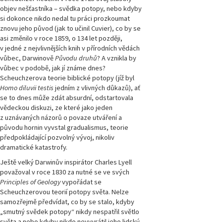
objev nešťastníka – svědka potopy, nebo kdyby
si dokonce nikdo nedal tu práci prozkoumat
znovu jeho původ (jak to učinil Cuvier), co by se
asi změnilo v roce 1859, o 134 let později,
v jedné z nejvlivnějších knih v přírodních vědách
vůbec, Darwinově
Původu druhů
? A vznikla by
vůbec v podobě, jak jí známe dnes?
Scheuchzerova teorie biblické potopy (jíž byl
Homo diluvii testis
jedním z vlivných důkazů), ať
se to dnes může zdát absurdní, odstartovala
vědeckou diskuzi, ze které jako jeden
z uznávaných názorů o povaze utváření a
původu hornin vyvstal gradualismus, teorie
předpokládající pozvolný vývoj, nikoliv
dramatické katastrofy.
Ještě velký Darwinův inspirátor Charles Lyell
považoval v roce 1830 za nutné se ve svých
Principles of Geology
vypořádat se
Scheuchzerovou teorií potopy světa. Nelze
samozřejmě předvídat, co by se stalo, kdyby
„smutný svědek potopy“ nikdy nespatřil světlo
světa a nebo kdyby nikdo nevyvrátil jeho lidský