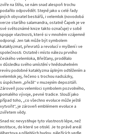
zvíře na štítu, se nám snad alespoň trochu
podařilo odpovědět. Stejně jako u celé řady
jiných obyvatel bestiářů, i velemlok (novodobá
verze staršího salamandra, ostatně Čapek je ve
své světoznámé knize takto označuje) v sobě
spojuje vlastnosti, které si v mnohém vzájemně
odporují. Jen tak může být symbolem
kataklyzmat, převratů a revolucí v myšlení i ve
společnosti. Ostatně i místo nálezu prvního
českého velemloka, Břešťany, prodělalo
v důsledku svého umístění v hnědouhelném
revíru podobné kataklyzma úplným odtěžením a
velemlok jej, řečeno s trochou nadsázky,
s úspěchem „přežil“ v muzejním depozitáři.
Zároveň jsou velemloci symbolem pozvolného,
pomalého vývoje, pevné tradice. Slouží jako
případ toho, „co všechno evoluce může ještě
vytvořit“, je zároveň emblémem evoluce a
zvířetem vědy.
Snad nic nevystihuje tyto vlastnosti lépe, než
instituce, do které se otiskl. Je to právě areál
Albertova a přilehlých budov, náležících vedle