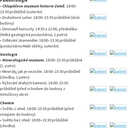
Paleontologie
•
Chlupáčovo muzeum historie Země.
18:00–
23:30 průběžně (suterén)
•
Druhohorní safari. 18:00–23:30 průběžně (dvůr
budovy)
•
Dinosauří kuriozity. 19:30 a 22:00, přednáška
(Velká geologická posluchárna, 1.patro)
•
Odlévání zkamenělin: 18:00–23:30 průběžně
(posluchárna Malé sbírky, suterén)
Geologie
•
Mineralogické muzeum.
18:00–23:30 průběžně
(1. patro)
•
Minerály, jak je neznáte. 18:00–23:30 průběžně
(chodba, 1.patro)
•
Rýžování drahých kamenů. 18:00–23:30
průběžně (před vchodem do budovy z
Votočkovy ulice)
Chemie
•
Světlo z ohně. 18:00–23:30 průběžně (před
vstupem do budovy)
•
Světlo bez ohně. 18:00–23:30 průběžně
(chodba)