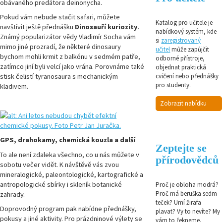
obávaného predátora deinonycha.
Pokud vám nebude stačit safari, můžete
Katalog pro učitele je
navštívit ještě přednášku
Dinosauří kuriozity
.
nabídkový systém, kde
Známý popularizátor vědy Vladimír Socha vám
si
zaregistrovaný
mimo jiné prozradí, že některé dinosaury
učitel
může zapůjčit
bychom mohli krmit z balkónu v sedmém patře,
odborné přístroje,
zatímco jiní byli velcí jako vrána. Porovnáme také
objednat praktická
stisk čelistí tyranosaura s mechanickým
cvičení nebo přednášky
pro studenty.
kladivem.
Zobrazit nabídku
GPS, drahokamy, chemická kouzla a další
Zeptejte se
To ale není zdaleka všechno, co u nás můžete v
přírodovědců
sobotu večer vidět. K návštěvě vás zvou
mineralogické, paleontologické, kartografické a
antropologické sbírky i skleník botanické
Proč je obloha modrá?
Proč má beruška sedm
zahrady.
teček? Umí žirafa
Doprovodný program pak nabídne přednášky,
plavat? Vy to nevíte? My
pokusy a jiné aktivity. Pro prázdninové výlety se
vám to řekneme,