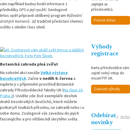
vám například budou hodit informace z
zeptejte se
přednášky
GPS a její využití
. Geologové
přírodovědců.
letos opět připravili oblíbený program
Rýžování
Položit dotaz
drahých kamenů
. Již tradičně představí chemici
světlo s ohněm i bez ohně.
Výhody
registrace
Botanická zahrada plná zvířat
Karta přírodovědce vám
Na sobotní akci naváže
Velká výstava
zajistí volný vstup do
muzeí PřF UK.
bezobratlých
. Začne
v neděli 9. června
a
najdete ji v příjemném prostředí Botanické
Zobrazit výhody
zahrady Přírodovědecké fakulty UK (
Na Slupi 16,
Praha 2
). Uvidíte zde živé exempláře desítek
druhů bezobratlých živočichů, které můžete
potkat při toulkách přírodou, na zahradě nebo i u
sebe doma. Zoologové vás zavedou do jejich
Odebírat
Archiv
fascinujícího a pro většinu lidí skrytého světa.
novinky