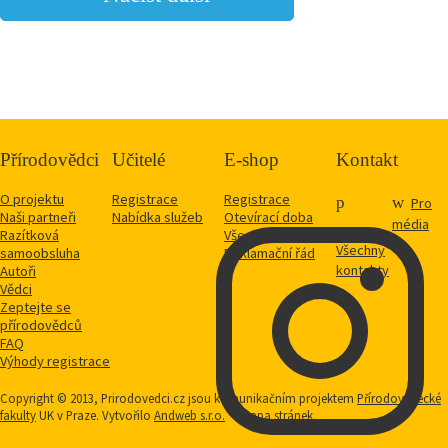
Přírodovědci
Učitelé
E-shop
Kontakt
O projektu
Registrace
Registrace
Pro
Naši partneři
Nabídka služeb
Otevírací doba
média
Razítková
Vše o nákupu
Všechny
samoobsluha
Reklamační řád
kontakty
Autoři
Vědci
Zeptejte se
přírodovědců
FAQ
Výhody registrace
Copyright © 2013, Prirodovedci.cz jsou komunikačním projektem
Přírodovědecké
fakulty
UK v Praze. Vytvořilo
Andweb s.r.o.
Mapa stránek