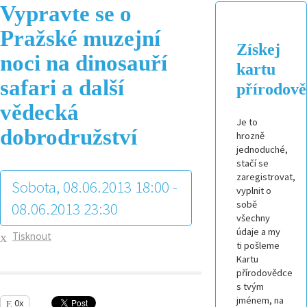
Vypravte se o
Pražské muzejní
Získej
noci na dinosauří
kartu
safari a další
přírodov
vědecká
Je to
dobrodružství
hrozně
jednoduché,
stačí se
zaregistrovat,
Sobota, 08.06.2013 18:00 -
vyplnit o
sobě
08.06.2013 23:30
všechny
údaje a my
Tisknout
ti pošleme
Kartu
přírodovědce
s tvým
jménem, na
0x