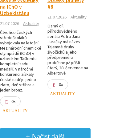
Skvělé výsledky
Doteky planety
na IChO v
#8
Uzbekistánu
21.07.2026
Aktuality
21.07.2026
Aktuality
Osmý díl
přírodovědného
Čtveřice českých
seriálu Petra Jana
středoškoláků
Juračky má název
vybojovala na letošní
Tajemné druhy
Mezinárodní chemické
živočichů a jeho
olympiádě (IChO) v
předpremiéra
uzbeckém Taškentu
proběhne již příští
kompletní sadu
úterý, 28. července na
medailí. V náročné
Albertově.
konkurenci získaly
české naděje jedno
0x
zlato, dvě stříbra a
jeden bronz.
AKTUALITY
0x
AKTUALITY
+ Načíst další