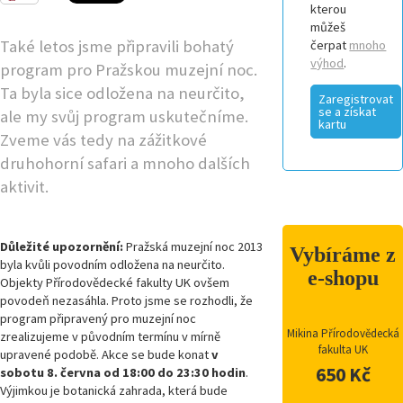
kterou
můžeš
Také letos jsme připravili bohatý
čerpat
mnoho
výhod
.
program pro Pražskou muzejní noc.
Ta byla sice odložena na neurčito,
Zaregistrovat
se a získat
ale my svůj program uskutečníme.
kartu
Zveme vás tedy na zážitkové
druhohorní safari a mnoho dalších
aktivit.
Důležité upozornění:
Pražská muzejní noc 2013
Vybíráme z
byla kvůli povodním odložena na neurčito.
e-shopu
Objekty Přírodovědecké fakulty UK ovšem
povodeň nezasáhla. Proto jsme se rozhodli, že
program připravený pro muzejní noc
Mikina Přírodovědecká
zrealizujeme v původním termínu v mírně
fakulta UK
upravené podobě. Akce se bude konat
v
650 Kč
sobotu 8. června od 18:00 do 23:30 hodin
.
Výjimkou je botanická zahrada, která bude