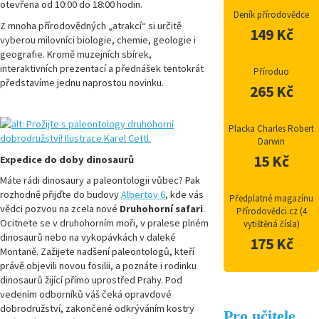
otevřena od 10:00 do 18:00 hodin.
Deník přírodovědce
Z mnoha přírodovědných „atrakcí“ si určitě
149 Kč
vyberou milovníci biologie, chemie, geologie i
geografie. Kromě muzejních sbírek,
interaktivních prezentací a přednášek tentokrát
Příroduo
představíme jednu naprostou novinku.
265 Kč
Placka Charles Robert
Darwin
15 Kč
Expedice do doby dinosaurů
Máte rádi dinosaury a paleontologii vůbec? Pak
rozhodně přijďte do budovy
Albertov 6
, kde vás
Předplatné magazínu
vědci pozvou na zcela nové
Druhohorní safari
.
Přírodovědci.cz (4
Ocitnete se v druhohorním moři, v pralese plném
vytištěná čísla)
dinosaurů nebo na vykopávkách v daleké
175 Kč
Montaně. Zažijete nadšení paleontologů, kteří
právě objevili novou fosilii, a poznáte i rodinku
dinosaurů žijící přímo uprostřed Prahy. Pod
vedením odborníků váš čeká opravdové
dobrodružství, zakončené odkrýváním kostry
Pro učitele