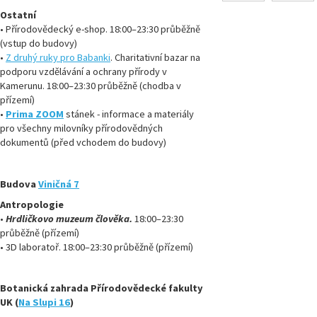
Ostatní
•
Přírodovědecký e-shop. 18:00–23:30 průběžně
(vstup do budovy)
•
Z druhý ruky pro Babanki
. Charitativní bazar na
podporu vzdělávání a ochrany přírody v
Kamerunu. 18:00–23:30 průběžně (chodba v
přízemí)
•
Prima ZOOM
stánek - informace a materiály
pro všechny milovníky přírodovědných
dokumentů (před vchodem do budovy)
Budova
Viničná 7
Antropologie
•
Hrdličkovo muzeum člověka.
18:00–23:30
průběžně (přízemí)
•
3D laboratoř. 18:00–23:30 průběžně (přízemí)
Botanická zahrada Přírodovědecké fakulty
UK (
Na Slupi 16
)