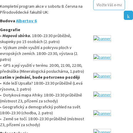
Kompletní program akce v sobotu 8. června na
Přírodovědecké fakultě UK:
Budova
Albertov 6
Geografie
•
Mapová sbírka
.
18:00–23:30 průběžně,
skupinky po 15 osobách (2. patro)
•
Výzkum změn využití a pokryvu ploch v
evropských zemích. 18:00–23:30, výstava (2.
patro)
•
GPS a její využití v terénu. 20:00, 21:00, 22:00,
přednáška (Mineralogická posluchárna, 1.patro)
zatím v jednání, bude potvrzeno později
•
Kde leží Upsalla? 18:00–23:30 průběžně (Levá
rýsovna, 2. patro)
•
Dotyková mapa Afriky. 18:00–23:30 průběžně
(místnost Z3, přízemí za schody)
• Geografický a demografický pohled na svět.
18:00–23:30 (chodba, 2. patro)
•
Země se točí. 18:00–23:30 průběžně (místnost
Z3, přízemí za schody)