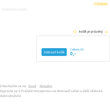
Registrace
Přihlášení
Katalog pro učitele
Zeptejte se přírodovědců
Razítková samoobsluha
Pro média
košík je prázdný
Celkem Kč
Zobrazit košík
0,-
KALENDÁŘ AKCÍ
MAGAZÍN
VIDEO
FOTOGALERIE
KE STAŽENÍ
E-SHOP
Nacházíte se na:
Úvod
Aktuality
Vypravte se o Pražské muzejní noci na dinosauří safari a další vědecká
dobrodružství