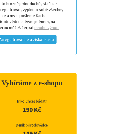
 to hrozně jednoduché, stačí se
registrovat, vyplnit o sobě všechny
aje a my ti pošleme Kartu
řírodovědce s tvým jménem, na
terou můžeš čerpat
mnoho výhod
.
Zaregistrovat se a získat kartu
Vybíráme z e-shopu
Triko Chceš bádat?
190 Kč
Deník přírodovědce
149 Kč