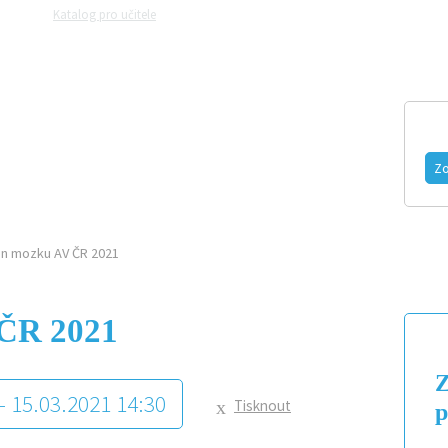
Katalog pro učitele
Zeptejte se přírodovědců
Razítková samoobslu
MAGAZÍN
VIDEO
FOTOGALERIE
Zo
n mozku AV ČR 2021
ČR 2021
Z
 - 15.03.2021 14:30
Tisknout
p