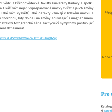
 Vědci z Přírodovědecké fakulty Univerzity Karlovy a spolku
ea. Ukáží vám nejen vypreparované mozky zvířat a jejich změny
Předp
. Také vám vysvětlí, jaké defekty vznikají v lidském mozku a
u chorobou, kdy dojde i na změny související s magnetismem.
straktní fotografická série zachycující symptomy postupující
enaalzheimera
!
PLhpxql2FdSYn0blOWeZaDzm2Dulpg8xVy
Modelo
Pro 
Katalog 
si
zaregi