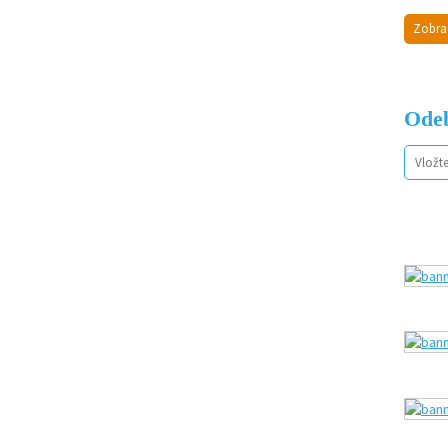
Zobra
Odeb