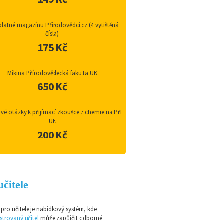
latné magazínu Přírodovědci.cz (4 vytištěná
čísla)
175 Kč
Mikina Přírodovědecká fakulta UK
650 Kč
vé otázky k přijímací zkoušce z chemie na PřF
UK
200 Kč
učitele
pro učitele je nabídkový systém, kde
strovaný učitel
může zapůjčit odborné