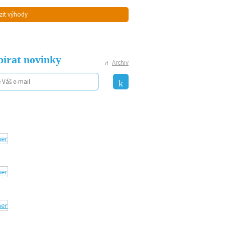
zit výhody
írat novinky
Archiv