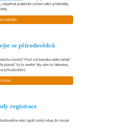
e, objednat praktická cvičení nebo přednášky
enty.
zit nabídku
ejte se přírodovědců
 obloha modrá? Proč má beruška sedm teček?
afa plavat? Vy to nevíte? My vám to řekneme,
 se přírodovědců.
t dotaz
dy registrace
řírodovědce vám zajistí volný vstup do muzeí