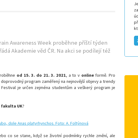
Je
za
úd
p
k
ain Awareness Week proběhne příští týden
řádá Akademie věd ČR. Na akci se podílejí též
roběhne
od 15. 3. do 21. 3. 2021
, a to v
online
formě. Pro
 a doprovodný program zaměřený na nejnovější objevy a trendy
 Festival je určen zejména studentům a veškerý program je
 fakulta UK
?
Nebo co se stane, když se životní podmínky rychle změní, ale