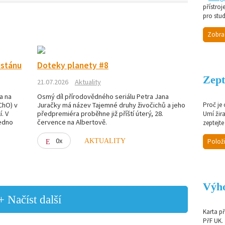
přístroj
pro stud
Zobra
istánu
Doteky planety #8
Zept
21.07.2026
Aktuality
a na
Osmý díl přírodovědného seriálu Petra Jana
ChO) v
Juračky má název Tajemné druhy živočichů a jeho
Proč je
. V
předpremiéra proběhne již příští úterý, 28.
Umí žir
jedno
července na Albertově.
zeptejte
0x
AKTUALITY
Položi
Výho
+ Načíst další
Karta p
PřF UK.