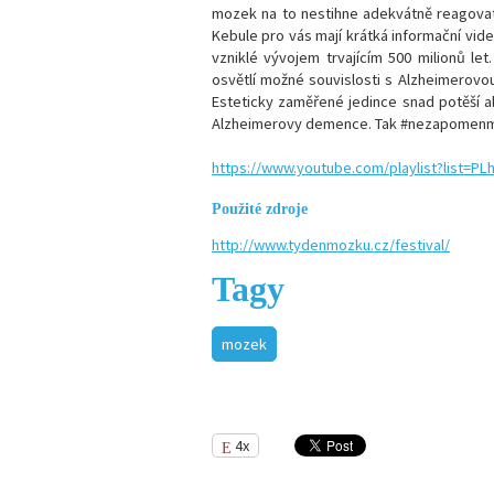
mozek na to nestihne adekvátně reagovat?
Kebule pro vás mají krátká informační vid
vzniklé vývojem trvajícím 500 milionů let
osvětlí možné souvislosti s Alzheimerovo
Esteticky zaměřené jedince snad potěší ab
Alzheimerovy demence. Tak
#nezapomenm
https://www.youtube.com/playlist?list=
Použité zdroje
http://www.tydenmozku.cz/festival/
Tagy
mozek
4x