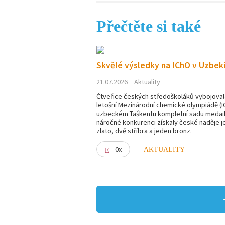
Přečtěte si také
Skvělé výsledky na IChO v Uzbek
21.07.2026
Aktuality
Čtveřice českých středoškoláků vybojoval
letošní Mezinárodní chemické olympiádě (I
uzbeckém Taškentu kompletní sadu medailí
náročné konkurenci získaly české naděje 
zlato, dvě stříbra a jeden bronz.
0x
AKTUALITY