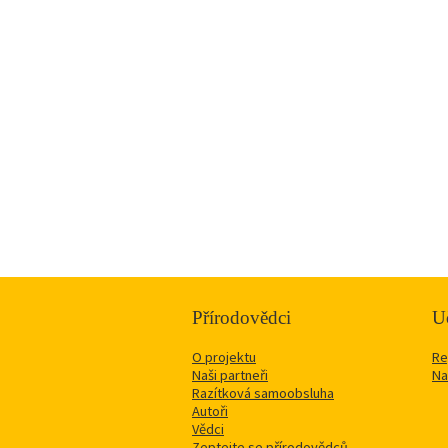
Přírodovědci
Uč
O projektu
Re
Naši partneři
Na
Razítková samoobsluha
Autoři
Vědci
Zeptejte se přírodovědců