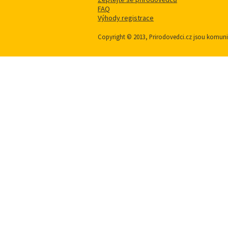
FAQ
Výhody registrace
Copyright © 2013, Prirodovedci.cz jsou komu