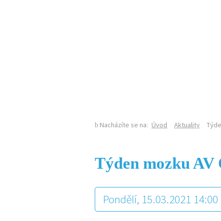
KALENDÁŘ AKCÍ
Nacházíte se na:
Úvod
Aktuality
Týde
Týden mozku AV 
Pondělí, 15.03.2021 14:00