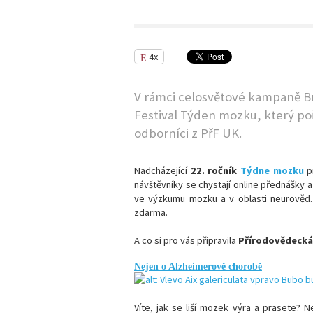
4x
V rámci celosvětové kampaně
Br
F
estival T
ýden mozku
, který po
odborníci z PřF UK
.
Nadcházející
22. ročník
Týdne mozku
p
návštěvníky se chystají online přednášky
ve výzkumu mozku a v oblasti neurověd.
zdarma.
A co si pro vás připravila
Přírodovědecká
Nejen o Alzheimerově chorobě
Víte, jak se liší mozek výra a prasete? 