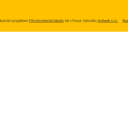
nikačním projektem
Přírodovědecké fakulty
UK v Praze. Vytvořilo
Andweb s.r.o.
Map