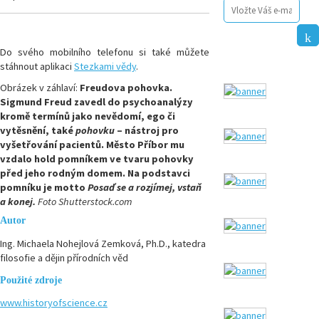
Do svého mobilního telefonu si také můžete
stáhnout aplikaci
Stezkami vědy
.
Obrázek v záhlaví:
Freudova pohovka.
Sigmund Freud zavedl do psychoanalýzy
kromě termínů jako nevědomí, ego či
vytěsnění, také
pohovku
– nástroj pro
vyšetřování pacientů. Město Příbor mu
vzdalo hold pomníkem ve tvaru pohovky
před jeho rodným domem. Na podstavci
pomníku je motto
Posaď se a rozjímej, vstaň
a konej.
Foto Shutterstock.com
Autor
Ing. Michaela Nohejlová Zemková, Ph.D., katedra
filosofie a dějin přírodních věd
Použité zdroje
www.historyofscience.cz