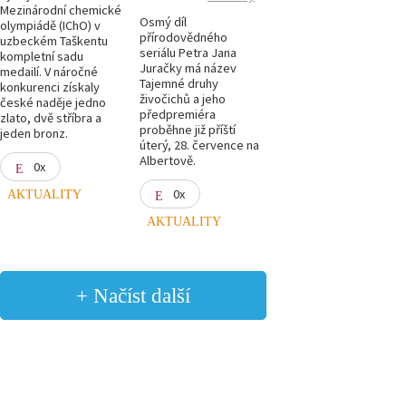
Mezinárodní chemické
Osmý díl
olympiádě (IChO) v
přírodovědného
uzbeckém Taškentu
seriálu Petra Jana
kompletní sadu
Juračky má název
medailí. V náročné
Tajemné druhy
konkurenci získaly
živočichů a jeho
české naděje jedno
předpremiéra
zlato, dvě stříbra a
proběhne již příští
jeden bronz.
úterý, 28. července na
Albertově.
0x
0x
AKTUALITY
AKTUALITY
+ Načíst další