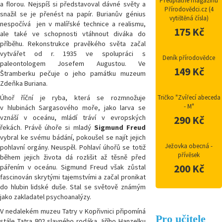
Předplatné magazínu
a florou. Nejspíš si představoval dávné světy a
Přírodovědci.cz (4
snažil se je přenést na papír. Burianův génius
vytištěná čísla)
nespočívá jen v malířské technice a realismu,
175 Kč
ale také ve schopnosti vtáhnout diváka do
příběhu. Rekonstrukce pravěkého světa začal
vytvářet od r. 1935 ve spolupráci s
Deník přírodovědce
paleontologem Josefem Augustou. Ve
149 Kč
Štramberku pečuje o jeho památku muzeum
Zdeňka Buriana.
Úhoř říční je ryba, která se rozmnožuje
Tričko "Zvířecí abeceda
- M"
v hlubinách Sargasového moře, jako larva se
vznáší v oceánu, mládí tráví v evropských
290 Kč
řekách. Právě úhoře si mladý
Sigmund Freud
vybral ke svému bádání, pokoušel se najít jejich
Ježovka obecná -
pohlavní orgány. Neuspěl. Pohlaví úhořů se totiž
přívěsek
během jejich života dá rozlišit až těsně před
200 Kč
pářením v oceánu. Sigmund Freud však zůstal
fascinován skrytými tajemstvími a začal pronikat
do hlubin lidské duše. Stal se světově známým
jako zakladatel psychoanalýzy.
V nedalekém muzeu Tatry v Kopřivnici připomíná
Pro učitele
stále Tatra 802 slavného rodáka Jiřího Hanzelku