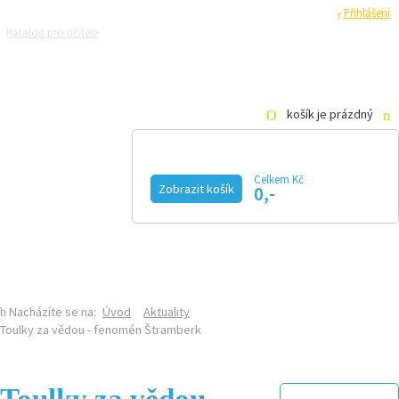
Registrace
Přihlášení
Katalog pro učitele
Zeptejte se přírodovědců
Razítková samoobsluha
Pro média
košík je prázdný
Celkem Kč
Zobrazit košík
0,-
KALENDÁŘ AKCÍ
MAGAZÍN
VIDEO
FOTOGALERIE
KE STAŽENÍ
E-SHOP
Nacházíte se na:
Úvod
Aktuality
Toulky za vědou - fenomén Štramberk
Toulky za vědou -