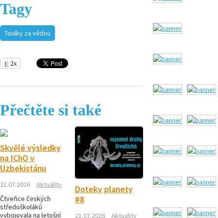
Tagy
Toulky za vědou
2x
Přečtěte si také
Skvělé výsledky
na IChO v
Uzbekistánu
21.07.2026
Aktuality
Doteky planety
Čtveřice českých
#8
středoškoláků
vybojovala na letošní
21.07.2026
Aktuality