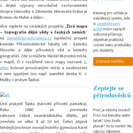
z druhé výpravy nerozlučné cestovatelské
dvojice Hanzelky a Zikmunda. Moravská brána je
Katalog pro učitele je
branou do hlubin a dálav…
nabídkový systém, kde
si
zaregistrovaný
Více najdete na stránkách projektu „
Živá mapa
učitel
může zapůjčit
– topografie dějin vědy v českých zemích
“
odborné přístroje,
na
www.historyofscience.cz
(společný projekt
objednat praktická
kateder Přírodovědecké fakulty UK - katedry
cvičení nebo přednášky
filosofie a dějin přírodních věd a katedry
pro studenty.
geografie). Zde si můžete hledat libovolná místa
Zobrazit nabídku
v mapě, či v rozšířené verzi mapy nazvané
E-
atlas
listovat provázanými místy a osobnostmi
s nimi spjatými (viz např. pamětní deska K. J.
Mašky v jeskyni Šipka).
Zeptejte se
přírodovědců
Ústí jeskyně Šipka (národní přírodní památka).
Roku 1880 se proslavila
Proč je obloha modrá?
Proč má beruška sedm
nálezem čelisti neandrtálského dítěte, jež
teček? Umí žirafa
zemřelo ve věku 8 až 10 let. Čelist objevil
plavat? Vy to nevíte? My
tehdejší profesor novojičínského gymnázia Karel
vám to řekneme,