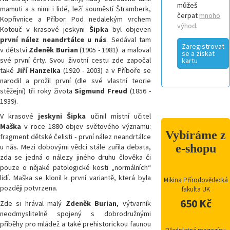
můžeš
mamuti a s nimi i lidé, leží souměstí Štramberk,
čerpat
mnoho
Kopřivnice a Příbor. Pod nedalekým vrchem
výhod
.
Kotouč v krasové jeskyni
Šipka
byl objeven
první nález neandrtálce u nás
. Sedával tam
Zaregistrovat
v dětství
Zdeněk Burian
(1905 - 1981) a maloval
se a získat
své první črty. Svou životní cestu zde započal
kartu
také
Jiří Hanzelka
(1920 - 2003) a v Příboře se
narodil a prožil první (dle své vlastní teorie
stěžejní) tři roky života
Sigmund Freud
(1856 -
1939).
V krasové
jeskyni Šipka
učinil místní učitel
Maška
v roce 1880 objev světového významu:
Vybíráme z
fragment dětské čelisti - první nález neandrtálce
e-shopu
u nás. Mezi dobovými vědci stále zuřila debata,
zda se jedná o nálezy jiného druhu člověka či
pouze o nějaké patologické kosti „normálních“
lidí. Maška se klonil k první variantě, která byla
Mikina Přírodovědecká
později potvrzena.
fakulta UK
650 Kč
Zde si hrával malý
Zdeněk Burian
, výtvarník
neodmyslitelně spojený s
dobrodružnými
příběhy pro mládež a také
prehistorickou faunou