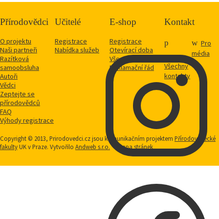
Přírodovědci
Učitelé
E-shop
Kontakt
O projektu
Registrace
Registrace
Pro
Naši partneři
Nabídka služeb
Otevírací doba
média
Razítková
Vše o nákupu
Všechny
samoobsluha
Reklamační řád
kontakty
Autoři
Vědci
Zeptejte se
přírodovědců
FAQ
Výhody registrace
Copyright © 2013, Prirodovedci.cz jsou komunikačním projektem
Přírodovědecké
fakulty
UK v Praze. Vytvořilo
Andweb s.r.o.
Mapa stránek