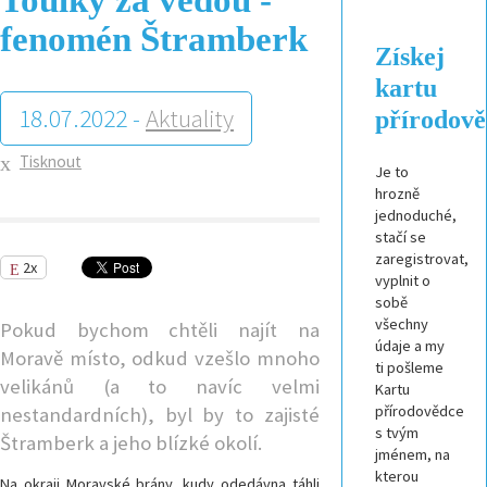
fenomén Štramberk
Získej
kartu
18.07.2022 -
Aktuality
přírodov
Tisknout
Je to
hrozně
jednoduché,
stačí se
zaregistrovat,
2x
vyplnit o
sobě
všechny
Pokud bychom chtěli najít na
údaje a my
Moravě místo, odkud vzešlo mnoho
ti pošleme
velikánů (a to navíc velmi
Kartu
přírodovědce
nestandardních), byl by to zajisté
s tvým
Štramberk a jeho blízké okolí.
jménem, na
kterou
Na okraji Moravské brány, kudy odedávna táhli