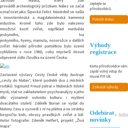
Jaroslav Maška, který zde
zeptejte se
prováděl archeologický průzkum. Nález se začal
přírodovědců.
označovat jako Šipecká čelist. Následně se našla
i mousteriénská a magdaleniénská kamenná
Položit dotaz
industrie. Kromě toho zde bylo nalezeno
množství kostí zvířat, například medvěda
jeskynního, lva
jeskynního, hyeny, mamuta, nosorožce a dalších
Výhody
zvířat. Národní přírodní památkou bylo území
registrace
vyhlášeno v roce 1960, coby nejstarší dosud
objevené sídlo člověka na území Česka.
Karta přírodovědce vám
zajistí volný vstup do
Zastavení výstavy Cesty české vědy ilustruje
muzeí PřF UK.
„cesty do hlubin“, které podnikli dva z místních
rodáků: Sigmund Freud pátral v hlubinách lidské
Zobrazit výhody
mysli, stal se zakladatelem psychoanalýzy a jeho
dílo významně ovlivnilo kulturu i myšlení
dvacátého století. Zděněk Burian se vydal do
hlubiny času a vyzvedl z ní na plátna a na stránky
Odebírat
Archiv
bezpočtu knih, obrazy pravěkých zvířat a lidí.
novinky
Autor fotografie: Zdeněk Helfert, projekt „Živá
mapa“