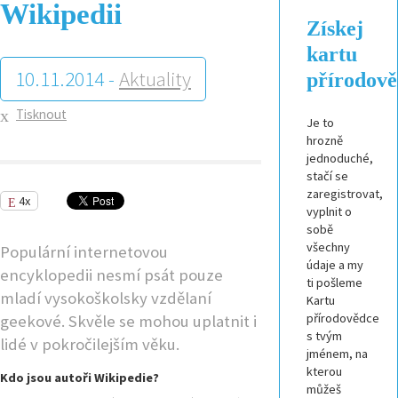
Wikipedii
Získej
kartu
10.11.2014 -
Aktuality
přírodov
Tisknout
Je to
hrozně
jednoduché,
stačí se
zaregistrovat,
4x
vyplnit o
sobě
všechny
Populární internetovou
údaje a my
encyklopedii nesmí psát pouze
ti pošleme
mladí vysokoškolsky vzdělaní
Kartu
přírodovědce
geekové. Skvěle se mohou uplatnit i
s tvým
lidé v pokročilejším věku.
jménem, na
kterou
Kdo jsou autoři Wikipedie?
můžeš