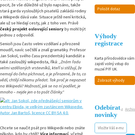
pocit, že vše důležité už bylo napsáno, takže
Položit dotaz
stará garda vysloužilých pisatelů zakládá rodiny
a Wikipedii dává vale. Situace ještě není kritická,
ale už se hledají cesty, jak z toho ven. Právě
český projekt oslovující seniory
by mohl být
jednou z odpovědí.
Výhody
registrace
Senioři jsou často velmi vzdělaní a přirozeně
moudří, navíc sečtělí a znalí gramatiky. Profesor
Jan Sokol, svého času prezidentský kandidát a
Karta přírodovědce vám
také zasloužilý wikipedista, říká:
„Znám řadu
zajistí volný vstup do
velmi vzdělaných vrstevníků, kteří si stěžují, že
muzeí PřF UK.
nemají do čeho píchnout, a je přirozené, že to, co
vědí, chtějí někomu předat. Tak proč je nepozvat
Zobrazit výhody
na Wikipedii? Možností, jak se na ní podílet, je
mnoho – nejde jen o to psát články.“
Odebírat
Archiv
novinky
Chcete se naučit psát pro Wikipedii nebo znáte
někoho, kdo by chtěl?
Více informací
, včetně