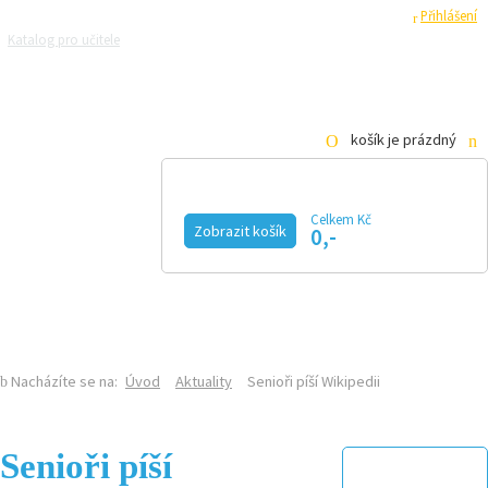
Registrace
Přihlášení
Katalog pro učitele
Zeptejte se přírodovědců
Razítková samoobsluha
Pro média
košík je prázdný
Celkem Kč
Zobrazit košík
0,-
KALENDÁŘ AKCÍ
MAGAZÍN
VIDEO
FOTOGALERIE
KE STAŽENÍ
E-SHOP
Nacházíte se na:
Úvod
Aktuality
Senioři píší Wikipedii
Senioři píší