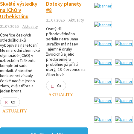
Skvělé výsledky
Doteky planety
na IChO v
#8
Uzbekistánu
21.07.2026
Aktuality
21.07.2026
Aktuality
Osmý díl
přírodovědného
Čtveřice českých
seriálu Petra Jana
středoškoláků
Juračky má název
vybojovala na letošní
Tajemné druhy
Mezinárodní chemické
živočichů a jeho
olympiádě (IChO) v
předpremiéra
uzbeckém Taškentu
proběhne již příští
kompletní sadu
úterý, 28. července na
medailí. V náročné
Albertově.
konkurenci získaly
české naděje jedno
0x
zlato, dvě stříbra a
jeden bronz.
AKTUALITY
0x
AKTUALITY