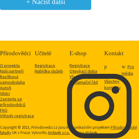
+ Načíst další
Přírodovědci
Učitelé
E-shop
Kontakt
O projektu
Registrace
Registrace
Pro
Naši partneři
Nabídka služeb
Otevírací doba
média
Razítková
Vše o nákupu
Všechny
samoobsluha
Reklamační řád
kontakty
Autoři
Vědci
Zeptejte se
přírodovědců
FAQ
Výhody registrace
Copyright © 2013, Prirodovedci.cz jsou komunikačním projektem
Přírodovědecké
fakulty
UK v Praze. Vytvořilo
Andweb s.r.o.
Mapa stránek