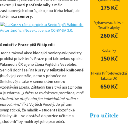
rekrutují i mezi
profesionály
z málo
175 Kč
zastoupených oborů, jako jsou třeba lékaři, ale
také mezi
seniory
.
Vybarvovací triko -
Tesařík alpský
260 Kč
Senioři v Praze píší Wikipedii
Kudlanky
Jedna taková akce hledající seniory-wikipedisty
150 Kč
probíhá právě teď v Praze pod taktovkou spolku
Wikimedia ČR a jeho člena Vojtěcha Veselého.
Senioři docházejí na
kurzy v Městské knihovně
Mikina Přírodovědecká
(buď v její centrále, nebo v pobočce na
fakulta UK
Smíchově) a také v seniorském centru
650 Kč
vzdělávání Elpida. Základní kurz trvá asi 12 hodin
a je zdarma.
„Občas se to dokonce protáhne, moji
studenti se ptají nebo jim individuálně radím s
editováním,“
říká Vojtěch Veselý. Je přitom
sympatické, že mladík – student Filozofické
Pro učitele
fakulty UK – se dostává do pozice učitele a
„studenti“ by mohli být jeho prarodiči.