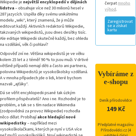
Wikipedie je
největší encyklopedií v dějinách
čerpat
mnoho
lidstva
– obsahuje více než 30 milionů hesel v
výhod
.
287 jazycích. Uspěla díky svému unikátnímu
modelu „wiki“, který znamená, že ji může
Zaregistrovat
se a získat
editovat každý. Aktivních redaktorů Wikipedie,
kartu
takzvaných wikipedistů, jsou dnes desítky tisíc.
Ale edituje Wikipedii skutečně každý, bez ohledu
na vzdělání, věk či pohlaví?
Odpověď zní ne. Většina wikipedistů je ve věku
kolem 25 let a z téměř 90 % to jsou muži. V drtivé
většině případů nemají děti a často ani partnera,
polovina Wikipedistů je vysokoškolsky vzdělaná.
Vybíráme z
A v mnoha případech jde o lidi, které bychom
e-shopu
nazvali „ajťáky“.
Dá se věřit encyklopedii psané tak úzkým
profilem přispěvatelů? Ano i ne. Rozhodně je to
Deník přírodovědce
problém, a tak se s tím nadace Wikimedia
149 Kč
(zodpovědná za provoz Wikipedie) rozhodla
něco dělat. Probíhají
akce hledající nové
wikipedistky
– například mezi
Předplatné magazínu
vysokoškolačkami, kterých je nyní v USA více
Přírodovědci.cz (4
než mužů vysokoškoláků. Noví wikipedisté se
vytištěná čísla)