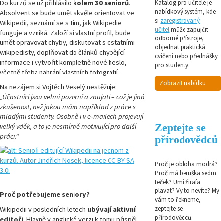
Do kurzů se už přihlásilo
kolem 30 seniorů
.
Katalog pro učitele je
nabídkový systém, kde
Absolvent se bude umět skvěle orientovat ve
si
zaregistrovaný
Wikipedii, seznámí se s tím, jak Wikipedie
učitel
může zapůjčit
funguje a vzniká. Založí si vlastní profil, bude
odborné přístroje,
umět opravovat chyby, diskutovat s ostatními
objednat praktická
wikipedisty, doplňovat do článků chybějící
cvičení nebo přednášky
informace i vytvořit kompletně nové heslo,
pro studenty.
včetně třeba nahrání vlastních fotografií.
Zobrazit nabídku
Na nezájem si Vojtěch Veselý nestěžuje:
„Účastníci jsou velmi pozorní a zaujatí – což je jiná
zkušenost, než jakou mám například z práce s
mladými studenty. Osobně i v e‑mailech projevují
Zeptejte se
velký vděk, a to je nesmírně motivující pro další
práci.“
přírodovědců
Proč je obloha modrá?
Proč má beruška sedm
teček? Umí žirafa
plavat? Vy to nevíte? My
Proč potřebujeme seniory?
vám to řekneme,
zeptejte se
Wikipedii v posledních letech
ubývají aktivní
přírodovědců.
editoři
. Hlavně v anglické verzi k tomu přispěl