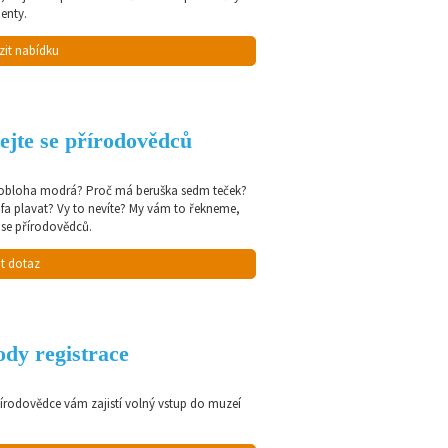
enty.
zit nabídku
ejte se přírodovědců
 obloha modrá? Proč má beruška sedm teček?
afa plavat? Vy to nevíte? My vám to řekneme,
 se přírodovědců.
t dotaz
dy registrace
řírodovědce vám zajistí volný vstup do muzeí