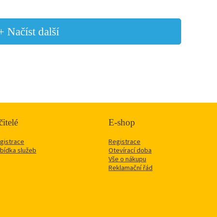
+ Načíst další
itelé
E-shop
gistrace
Registrace
bídka služeb
Otevírací doba
Vše o nákupu
Reklamační řád