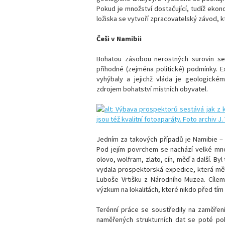
Pokud je množství dostačující, tudíž ekon
ložiska se vytvoří zpracovatelský závod, kt
Češi v Namibii
Bohatou zásobou nerostných surovin se 
příhodné (zejména politické) podmínky. Ex
vyhýbaly a jejichž vláda je geologické
zdrojem bohatství místních obyvatel.
Jedním za takových případů je Namibie – 
Pod jejím povrchem se nachází velké množ
olovo, wolfram, zlato, cín, měď a další. B
vydala prospektorská expedice, která měl
Luboše Vrtišku z Národního Muzea. Cílem
výzkum na lokalitách, které nikdo před t
Terénní práce se soustředily na zaměřen
naměřených strukturních dat se poté poku