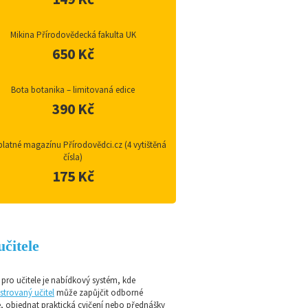
Mikina Přírodovědecká fakulta UK
650 Kč
Bota botanika – limitovaná edice
390 Kč
latné magazínu Přírodovědci.cz (4 vytištěná
čísla)
175 Kč
učitele
pro učitele je nabídkový systém, kde
strovaný učitel
může zapůjčit odborné
e, objednat praktická cvičení nebo přednášky