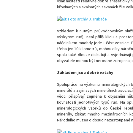
však naštěstí relativně dobře snášet díky n
křovinatých a skalnatých savanách žije velk
Vzhledem k nutným průvodcovským službá
výskytem rud), není příliš klidu a prosto
náčelníkem mnohdy jede i část vesnice. P
třeba jen 10 kilometrů, mohou díky náročné
spolu také dlouze diskutují a vyjednávají
obyvatele mohou být nerostné zdroje na je
Základem jsou dobré vztahy
Spolupráce na výzkumu mineralogických lok
minerálů a zajímavých minerálních asociac
vědci přispívají zejména k objasnění ně
kovnatostí jednotlivých typů rud. Na o
mineralogických vzorků do České repub
minerály, získat mnoho mezinárodních ko
Národního muzea o dosud nezastoupené n