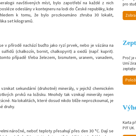
eralogii navštívených míst, bylo zapotřebí na každé z nich
pro stud
 posléze odeslány v kontejneru na lodi do České republiky, kde
Vzhledem k tomu, že bylo prozkoumáno zhruba 30 lokalit,
Zobra
ika set kilogramů.
Zept
 se v přírodě nachází buďto jako ryzí prvek, nebo je vázána na
ulfidů (chalkozín, bornit, chalkopyrit) a oxidů (např. kuprit).
 tomto případě třeba železem, bismutem, uranem, vanadem,
Proč je
Umí žir
zeptejte
Položi
vznikat sekundární (druhotné) minerály, v jejichž chemickém
tlivých prvků na ložisku. Mnohdy tak vznikají minerály nejen
vzácné. Na lokalitách, které dosud nikdo blíže neprozkoumal, je
Výho
mé druhy.
Karta p
PřF UK.
velmi náročné, neboť teploty přesahují přes den 30 °C. Dají se