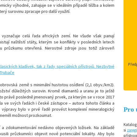
omicky výhodné, zahajuje se v ideálním případě těžba a kolem
erý surovinu zpracuje pro další využití.
vyznačuje celá řada afrických zemí. Ne všude však panují
istují naštěstí státy, kterým se konflikty v posledních letech
mu průzkumu otevřená. Nerostné zdroje jsou totiž zároveň
Předp
obrovská země s minimální hustotou osídlení (2,1 obyv./km2).
ství důležitých surovin. Kromě diamantů a uranu je to ještě
yl to právě posledně jmenovaný prvek, za kterým se v roce 2017
a ve svých řadách i české zástupce – autora tohoto článku a
Pro 
 výpravy bylo v prvé řadě provést komplexní mineralogický
ím neměl možnost prozkoumat.
Katalog 
í a zdokumentování nedávno objevených ložisek. Na základě
si
zaregi
sili průzkumníci objevit nové potenciální lokality. Aby bylo
přístroj