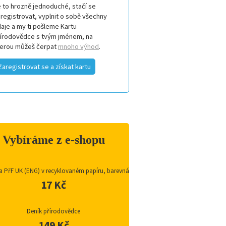
 to hrozně jednoduché, stačí se
registrovat, vyplnit o sobě všechny
aje a my ti pošleme Kartu
řírodovědce s tvým jménem, na
terou můžeš čerpat
mnoho výhod
.
Zaregistrovat se a získat kartu
Vybíráme z e-shopu
a PřF UK (ENG) v recyklovaném papíru, barevná
17 Kč
Deník přírodovědce
149 Kč