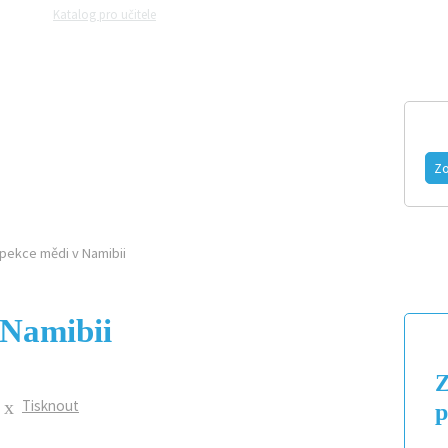
Katalog pro učitele
Zeptejte se přírodovědců
Razítková samoobslu
MAGAZÍN
VIDEO
FOTOGALERIE
Zo
pekce mědi v Namibii
 Namibii
Z
Tisknout
p