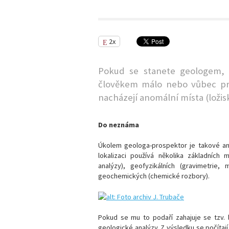
2x
Pokud se stanete geologem, 
člověkem málo nebo vůbec pro
nacházejí anomální místa (loži
Do neznáma
Úkolem geologa-prospektor je takové ano
lokalizaci používá několika základních 
analýzy), geofyzikálních (gravimetrie
geochemických (chemické rozbory).
Pokud se mu to podaří zahajuje se tzv. l
geologické analýzy. Z výsledku se počítaj