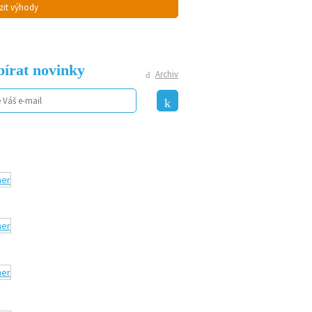
zit výhody
írat novinky
Archiv