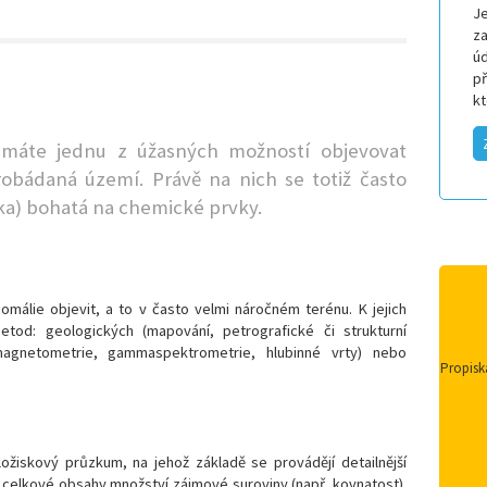
Je
za
úd
p
k
máte jednu z úžasných možností objevovat
bádaná území. Právě na nich se totiž často
ska) bohatá na chemické prvky.
málie objevit, a to v často velmi náročném terénu. K jejich
metod: geologických (mapování, petrografické či strukturní
, magnetometrie, gammaspektrometrie, hlubinné vrty) nebo
Propisk
ožiskový průzkum, na jehož základě se provádějí detailnější
í celkové obsahy množství zájmové suroviny (např. kovnatost).