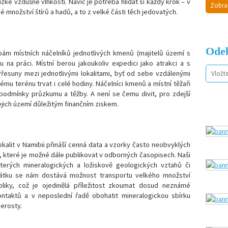
ízké vzdušné vlhkosti. Navíc je potřeba hlídat si každý krok – v
Zobra
é množství štírů a hadů, a to z velké části těch jedovatých.
Odeb
m místních náčelníků jednotlivých kmenů (majitelů území s
ru na práci. Místní berou jakoukoliv expedici jako atrakci a s
řesuny mezi jednotlivými lokalitami, byť od sebe vzdálenými
mu terénu trvat i celé hodiny. Náčelníci kmenů a místní těžaři
 podmínky průzkumu a těžby. A není se čemu divit, pro zdejší
jich území důležitým finančním ziskem.
alit v Namibii přináší cenná data a vzorky často neobvyklých
í, které je možné dále publikovat v odborných časopisech. Naši
kterých mineralogických a ložiskově geologických vztahů či
plátku se nám dostává možnost transportu velkého množství
liky, což je ojedinělá příležitost zkoumat dosud neznámé
ntaktů a v neposlední řadě obohatit mineralogickou sbírku
erosty.