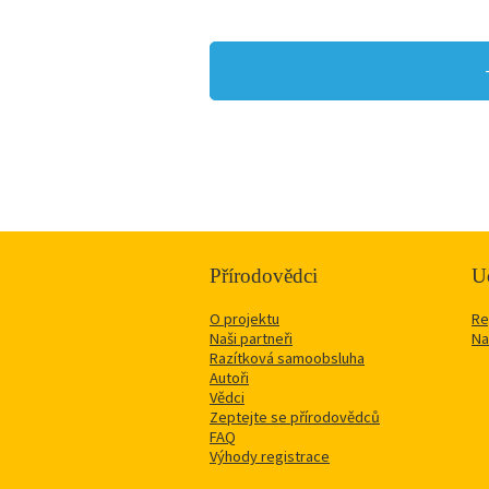
Přírodovědci
Uč
O projektu
Re
Naši partneři
Na
Razítková samoobsluha
Autoři
Vědci
Zeptejte se přírodovědců
FAQ
Výhody registrace