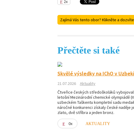
2x
Zajímá Vás tento obor? Klikněte a dozvíte
Přečtěte si také
Skvělé výsledky na IChO v Uzbek
21.07.2026
Aktuality
Čtveřice českých středoškoláků vybojoval
letošní Mezinárodní chemické olympiádě (I
uzbeckém Taškentu kompletní sadu medailí
náročné konkurenci získaly české naděje 
zlato, dvě stříbra a jeden bronz.
0x
AKTUALITY