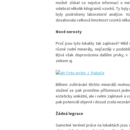
možné získat co nejvíce informací o min
odebrat několik kilogramů vzorků. Ty byly
byly podrobeny laboratorní analýze. 
dosahovala celková hmotnost vzorků někol
Nové nerosty
Proč jsou tyto lokality tak zajímavé? Měď
různé rudní minerály, nejčastěji v podobě s
Bývá však doprovázena dalšími prvky, v
zinkem aj.
Během zvětrávání těchto minerálů mohou 
složení se pak promítne přítomnost jedno
esteticky unikátní, ale i velmi zajímavé a 
pak potenciál objevit i dosud zcela nezná
Žádná legrace
Samotné terénní práce na lokalitách jsou 