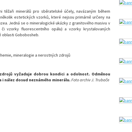
 těžaři minerálů pro sběratelské účely, navázaným během
 několik estetických vzorků, které nejsou primárně určeny na
zea. Jedná se o mineralogické ukázky z granitového masivu v
 či vzorky fluorescentního opálu) a vzorky krystalovaných
vé oblasti Gobobosheb.
chemie, mineralogie a nerostných zdrojů
zdrojů vyžaduje dobrou kondici a odolnost. Odměnou
ba i nález dosud neznámého minerálu.
Foto archiv J. Trubače