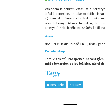
Vzhledem k dobrým vztahům s některými
loňské expedice, se také podařilo získat
výzkum, ale přímo do sbírek Národního mu
oblasti Erongo (drúzy turmalínu, topazu
ametystů z klasického naleziště v čedičo
Autor
doc. RNDr. Jakub Trubač, Ph.D., Ústav geo
Použité zdroje
Foto v záhlaví:
Prospekce nerostných 
může být nejen objev ložiska, ale tře
Tagy
mineralogie
nerosty