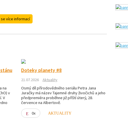
 se více informací
istánu
Doteky planety #8
21.07.2026
Aktuality
a na
Osmý díl přírodovědného seriálu Petra Jana
ChO) v
Juračky má název Tajemné druhy živočichů a jeho
. V
předpremiéra proběhne již příští úterý, 28.
jedno
července na Albertově.
0x
AKTUALITY