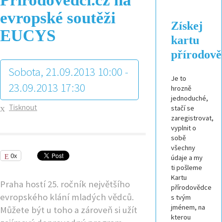
evropské soutěži
Získej
EUCYS
kartu
přírodov
Sobota, 21.09.2013 10:00 -
Je to
23.09.2013 17:30
hrozně
jednoduché,
Tisknout
stačí se
zaregistrovat,
vyplnit o
sobě
všechny
0x
údaje a my
ti pošleme
Kartu
Praha hostí 25. ročník největšího
přírodovědce
evropského klání mladých vědců.
s tvým
jménem, na
Můžete být u toho a zároveň si užít
kterou