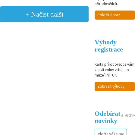
přírodovědců.
+ Načíst další
Položit dotaz
Výhody
registrace
Karta přírodovědce vám
zajistí volný vstup do
muzeí PřF UK.
Zobrazit výhody
Odebírat
Archiv
novinky