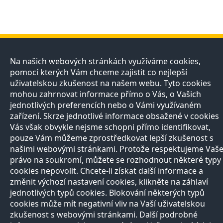
Přírodovědci
Učitelé
E-shop
Kontakt
Na našich webových stránkách využíváme cookies,
pomocí kterých Vám chceme zajistit co nejlepší
O projektu
Registrace
Registrace
Pro
uživatelskou zkušenost na našem webu. Tyto cookies
Naši partneři
Nabídka služeb
Otevírací doba
média
Razítková
Vše o nákupu
mohou zahrnovat informace přímo o Vás, o Vašich
Všechny
samoobsluha
Reklamační řád
jednotlivých preferencích nebo o Vámi využívaném
kontakty
Autoři
zařízení. Skrze jednotlivé informace obsažené v cookies
Vědci
Vás však obvykle nejsme schopni přímo identifikovat,
Zeptejte se
přírodovědců
pouze Vám můžeme zprostředkovat lepší zkušenost s
FAQ
našimi webovými stránkami. Protože respektujeme Vaš
Výhody registrace
právo na soukromí, můžete se rozhodnout některé typy
cookies nepovolit. Chcete-li získat další informace a
Copyright © 2013, Prirodovedci.cz jsou komunikačním projektem
Přírodovědecké
změnit výchozí nastavení cookies, klikněte na záhlaví
fakulty
UK v Praze. Vytvořilo
Andweb s.r.o.
Mapa stránek
jednotlivých typů cookies. Blokování některých typů
cookies může mít negativní vliv na Vaší uživatelskou
zkušenost s webovými stránkami. Další podrobné