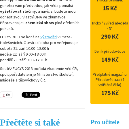
Placka Otakárek
genetici vám předvedou, jak věda pomáhá
15 Kč
vyšetřovat zločiny
, a navíc si budete moci
odnést svou vlastní DNA ve zkumavce.
Připravena je i
chemická show
plná efektních
Tričko "Zvířecí abeceda
pokusů.
- N"
290 Kč
EUCYS 2013 se koná na
Výstavišti
v Praze-
Holešovicích. Otevírací doba pro veřejnost je:
sobota 21. září 10:00–18:00 h
Deník přírodovědce
neděle 22. září 9:00–18:00 h
149 Kč
pondělí 23. září 9:00–17:30 h
Soutěž EUCYS 2013 pořádá Akademie věd ČR,
spolupořadatelem je Ministerstvo školství,
Předplatné magazínu
Přírodovědci.cz (4
mládeže a tělovýchovy ČR.
vytištěná čísla)
175 Kč
0x
Přečtěte si také
Pro učitele