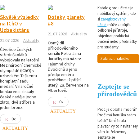
Katalog pro učitele je
nabídkový systém, kde
Skvělé výsledky
Doteky planety
si
zaregistrovaný
na IChO v
#8
učitel
může zapůjčit
Uzbekistánu
odborné přístroje,
21.07.2026
Aktuality
objednat praktická
21.07.2026
Aktuality
cvičení nebo přednášky
Osmý díl
pro studenty.
přírodovědného
Čtveřice českých
seriálu Petra Jana
středoškoláků
Juračky má název
Zobrazit nabídku
vybojovala na letošní
Tajemné druhy
Mezinárodní chemické
živočichů a jeho
olympiádě (IChO) v
předpremiéra
uzbeckém Taškentu
proběhne již příští
kompletní sadu
úterý, 28. července na
Zeptejte se
medailí. V náročné
Albertově.
konkurenci získaly
přírodovědců
české naděje jedno
0x
zlato, dvě stříbra a
jeden bronz.
Proč je obloha modrá?
AKTUALITY
Proč má beruška sedm
0x
teček? Umí žirafa
plavat? Vy to nevíte? My
AKTUALITY
vám to řekneme,
zeptejte se