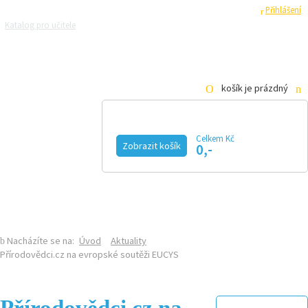
Registrace
Přihlášení
Katalog pro učitele
Zeptejte se přírodovědců
Razítková samoobsluha
Pro média
košík je prázdný
Celkem Kč
Zobrazit košík
0,-
KALENDÁŘ AKCÍ
MAGAZÍN
VIDEO
FOTOGALERIE
KE STAŽENÍ
E-SHOP
Nacházíte se na:
Úvod
Aktuality
Přírodovědci.cz na evropské soutěži EUCYS
Přírodovědci.cz na