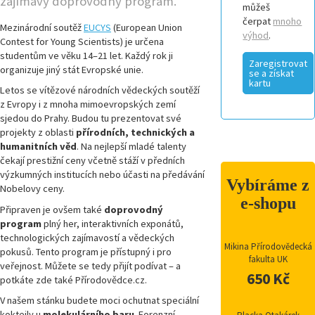
zajímavý doprovodný program.
můžeš
čerpat
mnoho
Mezinárodní soutěž
EUCYS
(European Union
výhod
.
Contest for Young Scientists) je určena
studentům ve věku 14–21 let. Každý rok ji
Zaregistrovat
organizuje jiný stát Evropské unie.
se a získat
kartu
Letos se vítězové národních vědeckých soutěží
z Evropy i z mnoha mimoevropských zemí
sjedou do Prahy. Budou tu prezentovat své
projekty z oblasti
přírodních, technických a
humanitních věd
. Na nejlepší mladé talenty
čekají prestižní ceny včetně stáží v předních
výzkumných institucích nebo účasti na předávání
Vybíráme z
Nobelovy ceny.
e-shopu
Připraven je ovšem také
doprovodný
program
plný her, interaktivních exponátů,
technologických zajímavostí a vědeckých
Mikina Přírodovědecká
pokusů. Tento program je přístupný i pro
fakulta UK
veřejnost. Můžete se tedy přijít podívat – a
650 Kč
potkáte zde také Přírodovědce.cz.
V našem stánku budete moci ochutnat speciální
koktejly u
molekulárního baru
. Forenzní