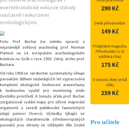
Voda plná života
evertebratolické exkurze stávaly
290 Kč
současně i exkurzemi
ornitologickými.
Deník přírodovědce
149 Kč
Foto: Prof. Buchar (na snímku vpravo) a
Předplatné magazínu
nejznámější světový arachnolog prof. Norman
Přírodovědci.cz (4
Platnick na 14. evropském arachnologickém
vytištěná čísla)
kolokviu na Sicílii v roce 1993. Zdroj: archiv prof.
175 Kč
Buchara.
Od roku 1958 se Jan Buchar systematicky věnuje
pavoukům. Během následujících let vypracovává
O slonovi, který se bál
komplexní ekologické hodnocení araneofauny
výšky
k budoucímu využití pro monitoring změn
259 Kč
životního prostředí. K tomuto účelu prof. Buchar
zorganizoval vydání mapy pro síťové mapování
organismů a zavedl publikování faunistických
údajů pomocí čtverců. Výsledky týkající se
ekologických charakteristik středoevropských
Pro učitele
pavouků jsou shrnuty ve stěžejním díle české