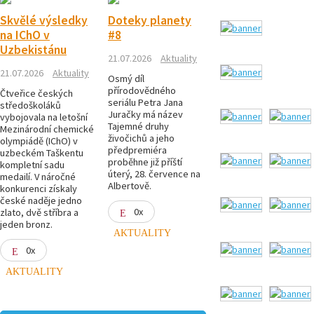
Skvělé výsledky
Doteky planety
na IChO v
#8
Uzbekistánu
21.07.2026
Aktuality
21.07.2026
Aktuality
Osmý díl
přírodovědného
Čtveřice českých
seriálu Petra Jana
středoškoláků
Juračky má název
vybojovala na letošní
Tajemné druhy
Mezinárodní chemické
živočichů a jeho
olympiádě (IChO) v
předpremiéra
uzbeckém Taškentu
proběhne již příští
kompletní sadu
úterý, 28. července na
medailí. V náročné
Albertově.
konkurenci získaly
české naděje jedno
0x
zlato, dvě stříbra a
jeden bronz.
AKTUALITY
0x
AKTUALITY