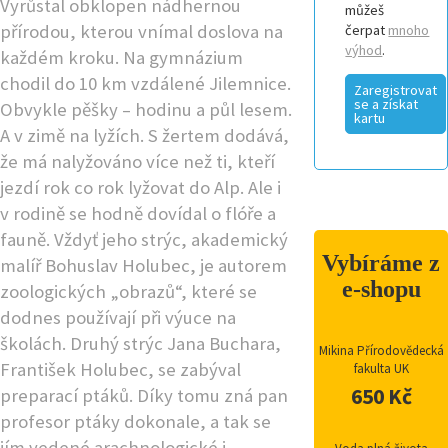
Vyrůstal obklopen nádhernou
můžeš
přírodou, kterou vnímal doslova na
čerpat
mnoho
výhod
.
každém kroku. Na gymnázium
chodil do 10 km vzdálené Jilemnice.
Zaregistrovat
se a získat
Obvykle pěšky – hodinu a půl lesem.
kartu
A v zimě na lyžích. S žertem dodává,
že má nalyžováno více než ti, kteří
jezdí rok co rok lyžovat do Alp. Ale i
v rodině se hodně dovídal o flóře a
fauně. Vždyť jeho strýc, akademický
Vybíráme z
malíř Bohuslav Holubec, je autorem
e-shopu
zoologických „obrazů“, které se
dodnes používají při výuce na
školách. Druhý strýc Jana Buchara,
Mikina Přírodovědecká
František Holubec, se zabýval
fakulta UK
650 Kč
preparací ptáků. Díky tomu zná pan
profesor ptáky dokonale, a tak se
jím vedené arachnologické i