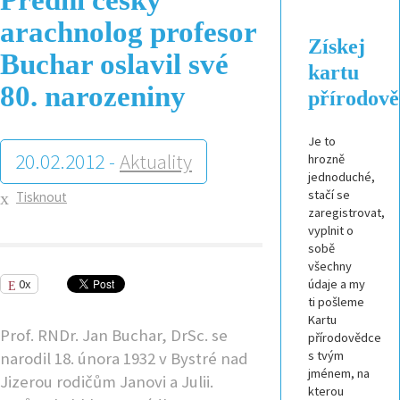
arachnolog profesor
Získej
Buchar oslavil své
kartu
80. narozeniny
přírodov
Je to
20.02.2012 -
Aktuality
hrozně
jednoduché,
stačí se
Tisknout
zaregistrovat,
vyplnit o
sobě
všechny
0x
údaje a my
ti pošleme
Kartu
Prof. RNDr. Jan Buchar, DrSc. se
přírodovědce
s tvým
narodil 18. února 1932 v Bystré nad
jménem, na
Jizerou rodičům Janovi a Julii.
kterou