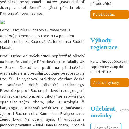
své vlasti nezapomněl – názvy „Pavouci údolí
přírodovědců.
Jizery v okolí Semil“ a „Živá příroda obce
Kamenice“ hovoří za vše.
Položit dotaz
Foto: Listovníka Bucharova (
Philodromus
buchari
) pojmenovala v roce 2004 po svém
Výhody
školiteli dr. Lenka Kubcová. (Autor snímku: Rudolf
registrace
Macek)
Prof. Buchar od svých studií nepřetržitě působí
na katedře zoologie Přírodovědecké fakulty UK
Karta přírodovědce vám
zajistí volný vstup do
v Praze. Dosud se podílí na přednáškách
muzeí PřF UK.
Arachnologie a Speciální zoologie bezobratlých.
Lze říci, že vychoval prakticky všechny české
Zobrazit výhody
v současné době působící arachnology.
Přestože je prof. Buchar především zoogeograf,
faunistik a taxonom, jeho „škola“ se zabývá i tak
specializovanými obory, jako je etologie či
Odebírat
karyologie, a to na světové úrovni. V současnosti
Archiv
žije prof. Buchar v obci Kamenice u Prahy se svou
novinky
ženou Evou. Má dceru, syna, tři vnoučata a
jednoho pravnuka – také Jana Buchara, v rodině