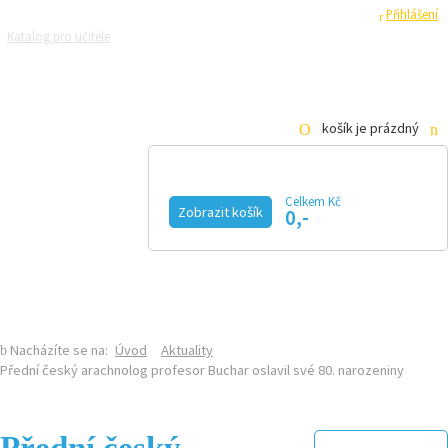
Registrace
Přihlášení
Katalog pro učitele
Zeptejte se přírodovědců
Razítková samoobsluha
Pro média
košík je prázdný
Celkem Kč
Zobrazit košík
0,-
KALENDÁŘ AKCÍ
MAGAZÍN
VIDEO
FOTOGALERIE
KE STAŽENÍ
E-SHOP
Nacházíte se na:
Úvod
Aktuality
Přední český arachnolog profesor Buchar oslavil své 80. narozeniny
Přední český