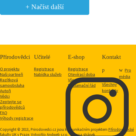
+ Načíst další
Přírodovědci
Učitelé
E-shop
Kontakt
O projektu
Registrace
Registrace
Pro
Naši partneři
Nabídka služeb
Otevírací doba
média
Razítková
Vše o nákupu
Všechny
samoobsluha
Reklamační řád
kontakty
Autoři
Vědci
Zeptejte se
přírodovědců
FAQ
Výhody registrace
Copyright © 2013, Prirodovedci.cz jsou komunikačním projektem
Přírodovědecké
fakulty
UK v Praze. Vytvořilo
Andweb s.r.o.
Mapa stránek