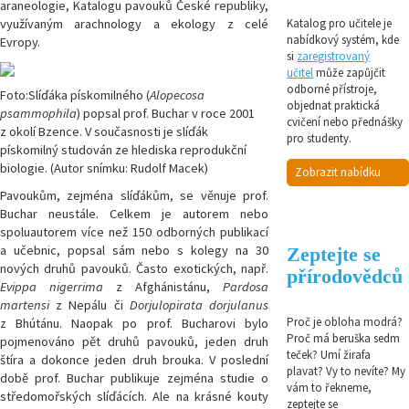
araneologie, Katalogu pavouků České republiky,
využívaným arachnology a ekology z celé
Katalog pro učitele je
nabídkový systém, kde
Evropy.
si
zaregistrovaný
učitel
může zapůjčit
odborné přístroje,
Foto:Slíďáka pískomilného (
Alopecosa
objednat praktická
psammophila
) popsal prof. Buchar v roce 2001
cvičení nebo přednášky
z okolí Bzence. V současnosti je slíďák
pro studenty.
pískomilný studován ze hlediska reprodukční
biologie. (Autor snímku: Rudolf Macek)
Zobrazit nabídku
Pavoukům, zejména slíďákům, se věnuje prof.
Buchar neustále. Celkem je autorem nebo
spoluautorem více než 150 odborných publikací
a učebnic, popsal sám nebo s kolegy na 30
Zeptejte se
nových druhů pavouků. Často exotických, např.
přírodovědců
Evippa nigerrima
z Afghánistánu,
Pardosa
martensi
z Nepálu
či
Dorjulopirata dorjulanus
Proč je obloha modrá?
z Bhútánu. Naopak po prof. Bucharovi bylo
Proč má beruška sedm
pojmenováno pět druhů pavouků, jeden druh
teček? Umí žirafa
štíra a dokonce jeden druh brouka. V poslední
plavat? Vy to nevíte? My
době prof. Buchar publikuje zejména studie o
vám to řekneme,
středomořských slíďácích. Ale na krásné kouty
zeptejte se