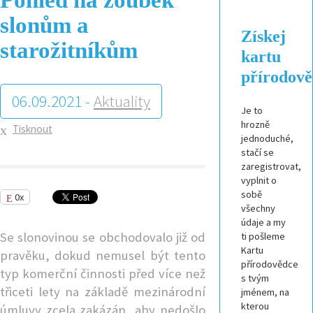
slonům a
Získej
starožitníkům
kartu
přírodov
06.09.2021 -
Aktuality
Je to
hrozně
Tisknout
jednoduché,
stačí se
zaregistrovat,
vyplnit o
sobě
0x
všechny
údaje a my
Se slonovinou se obchodovalo již od
ti pošleme
Kartu
pravěku, dokud nemusel být tento
přírodovědce
typ komerční činnosti před více než
s tvým
třiceti lety na základě mezinárodní
jménem, na
kterou
úmluvy zcela zakázán, aby nedošlo