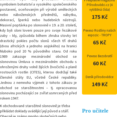
Předplatné magazínu
symbolem bohatství a vysokého společenského
Přírodovědci.cz (4
postavení, oceňovaným při výrobě uměleckých
vytištěná čísla)
nebo náboženských předmětů, nábytku,
175 Kč
dekorací, šperků nebo hudebních nástrojů.
Masivní poptávka po slonovině v 19. a 20. století,
kdy byli sloni loveni pouze pro svoje řezákové
Pexeso Rostliny našich
expozic - TROPY
zuby – kly, způsobila během zhruba stovky let
drastický pokles počtu slonů všech tří druhů
65 Kč
(dvou afrických a jednoho asijského) na hranici
hluboko pod 20 % původního stavu. Od roku
Pexeso Bezobratlí
1989 zakazuje mezinárodní obchod se
slonovinou Úmluva o mezinárodním obchodu s
60 Kč
ohroženými druhy volně žijících živočichů a planě
rostoucích rostlin (CITES), kterou dodržují také
Deník přírodovědce
členské státy EU, včetně České republiky.
Jednou z nemnoha výjimek z tohoto zákazu je
149 Kč
obchod se starožitnostmi – tj. opracovanou
slonovinu pocházející ze zvířat usmrcených před
rokem 1947.
K obchodované starožitné slonovině je třeba
Pro učitele
přikládat doklady uvádějící její původ a stáří.
Obecně je známo mnoho skutečných nebo