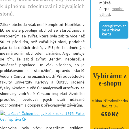
můžeš
k úplnému zdecimování zbývajících
čerpat
mnoho
slonů.
výhod
.
Zákaz obchodu však není kompletní. Například v
Zaregistrovat
se a získat
EU se stále povoluje obchod se starožitnostmi
kartu
vyrobenými ze zvířat, která byla zabita více než
50 let před tím, než začali být sloni, podobně
jako řada dalších druhů, v EU před nadměrným
mezinárodním obchodem chráněni. Argumentuje
se tím, že zabití zvířat „tehdy“, neohrožuje
současné populace. Je však všechno, co je
prohlašováno za starožitné, opravdu staré?
Vybíráme z
Vědci z Centra forenzních studií Přírodovědecké
e-shopu
fakulty Univerzity Karlovy a Ústavu jaderné
fyziky Akademie věd ČR analyzovali artefakty ze
slonoviny zadržené Českou inspekcí životního
prostředí, ověřovali jejich stáří udávané
Mikina Přírodovědecká
obchodníkem a dospěli k překvapivým závěrům.
fakulta UK
650 Kč
Slonovina byla vždy prestižním artiklem,