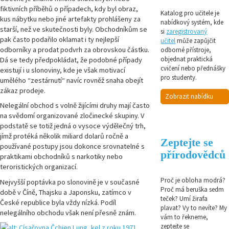
fiktivních příběhů o případech, kdy byl obraz,
Katalog pro učitele je
kus nábytku nebo jiné artefakty prohlášeny za
nabídkový systém, kde
starší, než ve skutečnosti byly. Obchodníkům se
si
zaregistrovaný
pak často podařilo oklamat i ty nejlepší
učitel
může zapůjčit
odborníky a prodat podvrh za obrovskou částku.
odborné přístroje,
objednat praktická
Dá se tedy předpokládat, že podobné případy
cvičení nebo přednášky
existují i u slonoviny, kde je však motivací
pro studenty.
umělého “zestárnutí“ navíc rovněž snaha obejít
zákaz prodeje.
Zobrazit nabídku
Nelegální obchod s volně žijícími druhy mají často
na svědomí organizované zločinecké skupiny. V
podstatě se totiž jedná o vysoce výdělečný trh,
jímž protéká několik miliard dolarů ročně a
Zeptejte se
používané postupy jsou dokonce srovnatelné s
přírodovědců
praktikami obchodníků s narkotiky nebo
teroristických organizací.
Proč je obloha modrá?
Nejvyšší poptávka po slonovině je v současné
Proč má beruška sedm
době v Číně, Thajsku a Japonsku, zatímco v
teček? Umí žirafa
České republice byla vždy nízká. Podíl
plavat? Vy to nevíte? My
nelegálního obchodu však není přesně znám.
vám to řekneme,
zeptejte se