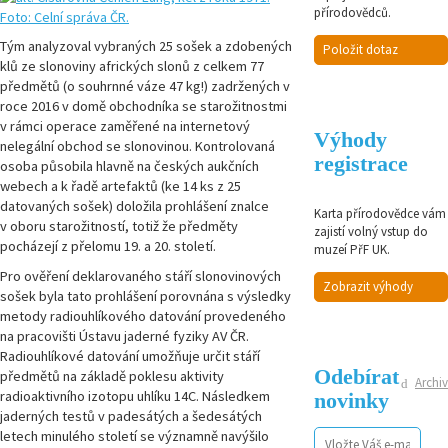
přírodovědců.
Tým analyzoval vybraných 25 sošek a zdobených
Položit dotaz
klů ze slonoviny afrických slonů z celkem 77
předmětů (o souhrnné váze 47 kg!) zadržených v
roce 2016 v domě obchodníka se starožitnostmi
v rámci operace zaměřené na internetový
Výhody
nelegální obchod se slonovinou. Kontrolovaná
registrace
osoba působila hlavně na českých aukčních
webech a k řadě artefaktů (ke 14 ks z 25
datovaných sošek) doložila prohlášení znalce
Karta přírodovědce vám
v oboru starožitností, totiž že předměty
zajistí volný vstup do
pocházejí z přelomu 19. a 20. století.
muzeí PřF UK.
Pro ověření deklarovaného stáří slonovinových
Zobrazit výhody
sošek byla tato prohlášení porovnána s výsledky
metody radiouhlíkového datování provedeného
na pracovišti Ústavu jaderné fyziky AV ČR.
Radiouhlíkové datování umožňuje určit stáří
Odebírat
předmětů na základě poklesu aktivity
Archiv
radioaktivního izotopu uhlíku
14
C. Následkem
novinky
jaderných testů v padesátých a šedesátých
letech minulého století se významně navýšilo