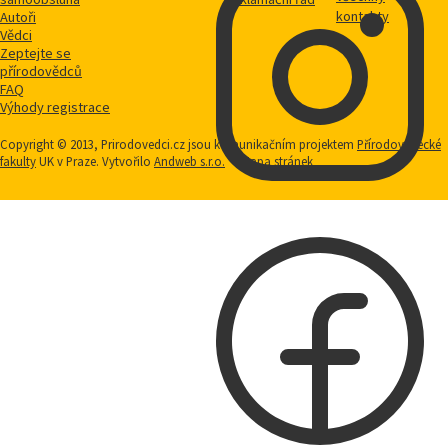
kontakty
Autoři
Vědci
Zeptejte se
přírodovědců
FAQ
Výhody registrace
Copyright © 2013, Prirodovedci.cz jsou komunikačním projektem
Přírodovědecké
fakulty
UK v Praze. Vytvořilo
Andweb s.r.o.
Mapa stránek