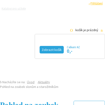
Registrace
Přihlášení
Katalog pro učitele
Zeptejte se přírodovědců
Razítková samoobsluha
Pro média
košík je prázdný
Celkem Kč
Zobrazit košík
0,-
KALENDÁŘ AKCÍ
MAGAZÍN
VIDEO
FOTOGALERIE
KE STAŽENÍ
E-SHOP
Nacházíte se na:
Úvod
Aktuality
Pohled na zoubek slonům a starožitníkům
Pohled na zoubek