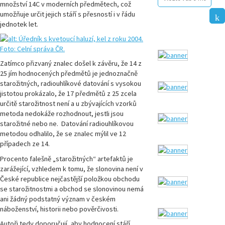
množství
14
C v moderních předmětech, což
umožňuje určit jejich stáří s přesností i v řádu
jednotek let.
Zatímco přizvaný znalec došel k závěru, že 14 z
25 jím hodnocených předmětů je jednoznačně
starožitných, radiouhlíkové datování s vysokou
jistotou prokázalo, že 17 předmětů z 25 zcela
určitě starožitnost není a u zbývajících vzorků
metoda nedokáže rozhodnout, jestli jsou
starožitné nebo ne. Datování radiouhlíkovou
metodou odhalilo, že se znalec mýlil ve 12
případech ze 14.
Procento falešně „starožitných“ artefaktů je
zarážející, vzhledem k tomu, že slonovina není v
České republice nejčastější položkou obchodu
se starožitnostmi a obchod se slonovinou nemá
ani žádný podstatný význam v českém
náboženství, historii nebo pověrčivosti.
Autoři tedy doporučují, aby hodnocení stáří