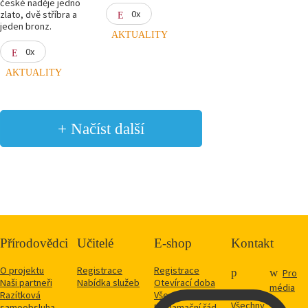
české naděje jedno
0x
zlato, dvě stříbra a
jeden bronz.
AKTUALITY
0x
AKTUALITY
+ Načíst další
Přírodovědci
Učitelé
E-shop
Kontakt
O projektu
Registrace
Registrace
Pro
Naši partneři
Nabídka služeb
Otevírací doba
média
Razítková
Vše o nákupu
Všechny
samoobsluha
Reklamační řád