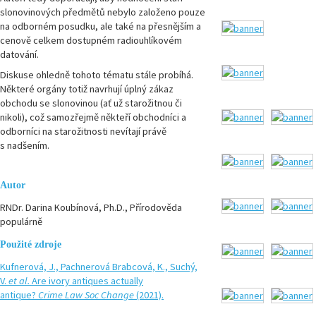
slonovinových předmětů nebylo založeno pouze
na odborném posudku, ale také na přesnějším a
cenově celkem dostupném radiouhlíkovém
datování.
Diskuse ohledně tohoto tématu stále probíhá.
Některé orgány totiž navrhují úplný zákaz
obchodu se slonovinou (ať už starožitnou či
nikoli), což samozřejmě někteří obchodníci a
odborníci na starožitnosti nevítají právě
s nadšením.
Autor
RNDr. Darina Koubínová, Ph.D., Přírodověda
populárně
Použité zdroje
Kufnerová, J., Pachnerová Brabcová, K., Suchý,
V.
et al.
Are ivory antiques actually
antique?
Crime Law
Soc Change
(2021).