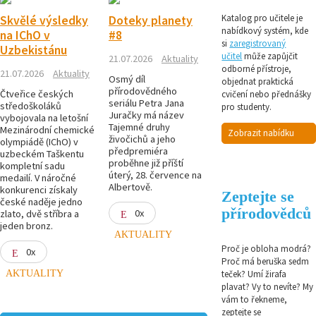
Katalog pro učitele je
Skvělé výsledky
Doteky planety
nabídkový systém, kde
na IChO v
#8
si
zaregistrovaný
Uzbekistánu
učitel
může zapůjčit
21.07.2026
Aktuality
odborné přístroje,
21.07.2026
Aktuality
Osmý díl
objednat praktická
přírodovědného
Čtveřice českých
cvičení nebo přednášky
seriálu Petra Jana
středoškoláků
pro studenty.
Juračky má název
vybojovala na letošní
Tajemné druhy
Mezinárodní chemické
Zobrazit nabídku
živočichů a jeho
olympiádě (IChO) v
předpremiéra
uzbeckém Taškentu
proběhne již příští
kompletní sadu
úterý, 28. července na
medailí. V náročné
Albertově.
konkurenci získaly
Zeptejte se
české naděje jedno
přírodovědců
0x
zlato, dvě stříbra a
jeden bronz.
AKTUALITY
Proč je obloha modrá?
0x
Proč má beruška sedm
AKTUALITY
teček? Umí žirafa
plavat? Vy to nevíte? My
vám to řekneme,
zeptejte se