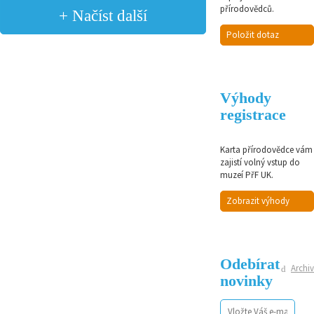
přírodovědců.
+ Načíst další
Položit dotaz
Výhody
registrace
Karta přírodovědce vám
zajistí volný vstup do
muzeí PřF UK.
Zobrazit výhody
Odebírat
Archiv
novinky