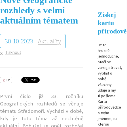
rozhledy s velmi
Získej
aktuálním tématem
kartu
přírodov
30.10.2023 -
Aktuality
Je to
hrozně
Tisknout
jednoduché,
stačí se
zaregistrovat,
vyplnit o
sobě
1x
všechny
údaje a my
První číslo již 33. ročníku
ti pošleme
Kartu
Geografických rozhledů se věnuje
přírodovědce
tématu Středomoří. Vychází v době,
s tvým
kdy je toto téma až nechtěně
jménem, na
kterou
aktuální. Bohužel se opět rozhořel