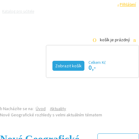
Registrace
Přihlášení
Katalog pro učitele
Zeptejte se přírodovědců
Razítková samoobsluha
Pro média
košík je prázdný
Celkem Kč
Zobrazit košík
0,-
KALENDÁŘ AKCÍ
MAGAZÍN
VIDEO
FOTOGALERIE
KE STAŽENÍ
E-SHOP
Nacházíte se na:
Úvod
Aktuality
Nové Geografické rozhledy s velmi aktuálním tématem
Nové Geografické