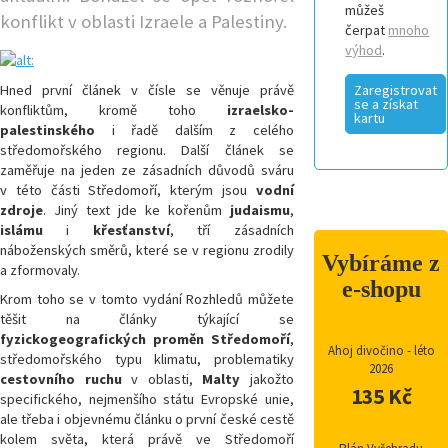
můžeš
konflikt v oblasti Izraele a Palestiny.
čerpat
mnoho
výhod
.
Hned první článek v čísle se věnuje právě
Zaregistrovat
se a získat
konfliktům, kromě toho
izraelsko-
kartu
palestinského
i řadě dalším z celého
středomořského regionu. Další článek se
zaměřuje na jeden ze zásadních důvodů sváru
v této části Středomoří, kterým jsou
vodní
zdroje
. Jiný text jde ke kořenům
judaismu
,
islámu
i
křesťanství
, tří zásadních
náboženských směrů, které se v regionu zrodily
Vybíráme z
a zformovaly.
e-shopu
Krom toho se v tomto vydání Rozhledů můžete
těšit na články týkající se
fyzickogeografických proměn Středomoří
,
Ahoj divočino - léto
středomořského typu klimatu, problematiky
2026
cestovního ruchu
v oblasti,
Malty
jakožto
135 Kč
specifického, nejmenšího státu Evropské unie,
ale třeba i objevnému článku o první české cestě
kolem světa, která právě ve Středomoří