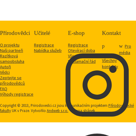
Přírodovědci
Učitelé
E-shop
Kontakt
O projektu
Registrace
Registrace
Pro
Naši partneři
Nabídka služeb
Otevírací doba
média
Razítková
Vše o nákupu
Všechny
samoobsluha
Reklamační řád
kontakty
Autoři
Vědci
Zeptejte se
přírodovědců
FAQ
Výhody registrace
Copyright © 2013, Prirodovedci.cz jsou komunikačním projektem
Přírodovědecké
fakulty
UK v Praze. Vytvořilo
Andweb s.r.o.
Mapa stránek