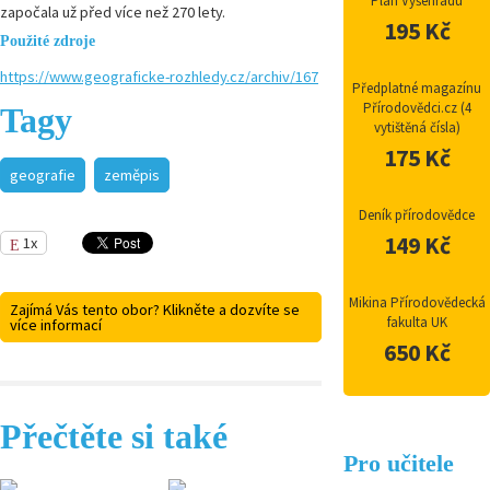
Plán Vyšehradu
započala už před více než 270 lety.
195 Kč
Použité zdroje
https://www.geograficke-rozhledy.cz/archiv/167
Předplatné magazínu
Přírodovědci.cz (4
Tagy
vytištěná čísla)
175 Kč
geografie
zeměpis
Deník přírodovědce
149 Kč
1x
Mikina Přírodovědecká
Zajímá Vás tento obor? Klikněte a dozvíte se
fakulta UK
více informací
650 Kč
Přečtěte si také
Pro učitele