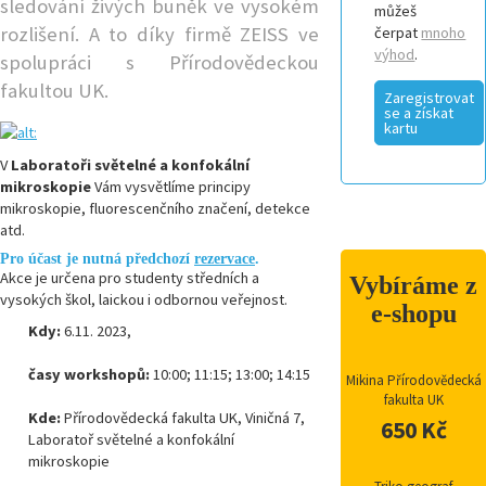
sledování živých buněk ve vysokém
můžeš
rozlišení. A to díky f
irmě ZEISS ve
čerpat
mnoho
výhod
.
spolupráci s Přírodovědeckou
fakultou UK.
Zaregistrovat
se a získat
kartu
V
Laboratoři světelné a konfokální
mikroskopie
Vám vysvětlíme principy
mikroskopie, fluorescenčního značení, detekce
atd.
Pro účast je nutná předchozí
rezervace
.
Akce je určena pro studenty středních a
Vybíráme z
vysokých škol, laickou i odbornou veřejnost.
e-shopu
Kdy:
6.11. 2023,
časy workshopů:
10:00; 11:15; 13:00; 14:15
Mikina Přírodovědecká
fakulta UK
Kde:
Přírodovědecká fakulta UK, Viničná 7,
650 Kč
Laboratoř světelné a konfokální
mikroskopie