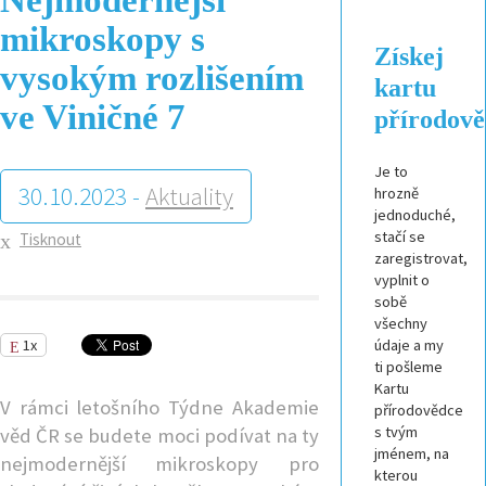
mikroskopy s
Získej
vysokým rozlišením
kartu
ve Viničné 7
přírodov
Je to
30.10.2023 -
Aktuality
hrozně
jednoduché,
stačí se
Tisknout
zaregistrovat,
vyplnit o
sobě
všechny
1x
údaje a my
ti pošleme
Kartu
V rámci letošního Týdne Akademie
přírodovědce
s tvým
věd ČR se budete moci podívat na ty
jménem, na
nejmodernější mikroskopy pro
kterou