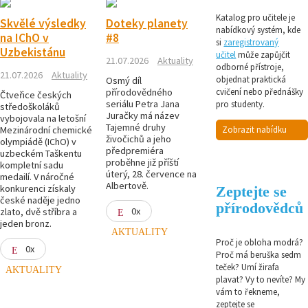
Katalog pro učitele je
Skvělé výsledky
Doteky planety
nabídkový systém, kde
na IChO v
#8
si
zaregistrovaný
Uzbekistánu
učitel
může zapůjčit
21.07.2026
Aktuality
odborné přístroje,
21.07.2026
Aktuality
objednat praktická
Osmý díl
přírodovědného
cvičení nebo přednášky
Čtveřice českých
seriálu Petra Jana
pro studenty.
středoškoláků
Juračky má název
vybojovala na letošní
Tajemné druhy
Mezinárodní chemické
Zobrazit nabídku
živočichů a jeho
olympiádě (IChO) v
předpremiéra
uzbeckém Taškentu
proběhne již příští
kompletní sadu
úterý, 28. července na
medailí. V náročné
Albertově.
konkurenci získaly
Zeptejte se
české naděje jedno
přírodovědců
0x
zlato, dvě stříbra a
jeden bronz.
AKTUALITY
Proč je obloha modrá?
0x
Proč má beruška sedm
teček? Umí žirafa
AKTUALITY
plavat? Vy to nevíte? My
vám to řekneme,
zeptejte se