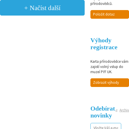
přírodovědců.
+ Načíst další
Položit dotaz
Výhody
registrace
Karta přírodovědce vám
zajistí volný vstup do
muzeí PřF UK.
Zobrazit výhody
Odebírat
Archiv
novinky