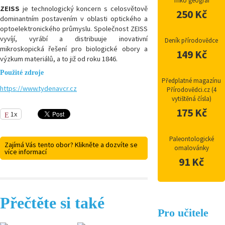
Triko geograf
ZEISS
je technologický koncern s celosvětově
250 Kč
dominantním postavením v oblasti optického a
optoelektronického průmyslu. Společnost ZEISS
vyvíjí, vyrábí a distribuuje inovativní
Deník přírodovědce
mikroskopická řešení pro biologické obory a
149 Kč
výzkum materiálů, a to již od roku 1846.
Použité zdroje
Předplatné magazínu
https://www.tydenavcr.cz
Přírodovědci.cz (4
vytištěná čísla)
175 Kč
1x
Paleontologické
Zajímá Vás tento obor? Klikněte a dozvíte se
omalovánky
více informací
91 Kč
Přečtěte si také
Pro učitele