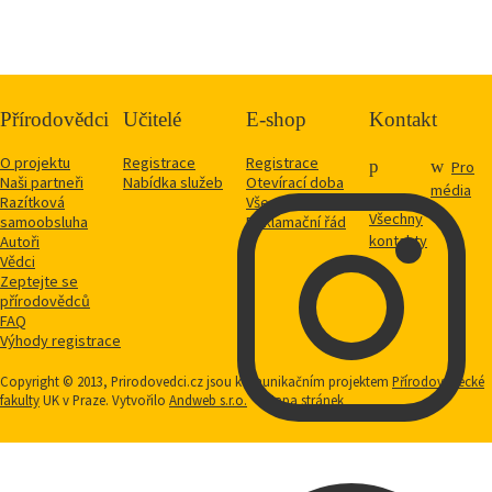
Přírodovědci
Učitelé
E-shop
Kontakt
O projektu
Registrace
Registrace
Pro
Naši partneři
Nabídka služeb
Otevírací doba
média
Razítková
Vše o nákupu
Všechny
samoobsluha
Reklamační řád
kontakty
Autoři
Vědci
Zeptejte se
přírodovědců
FAQ
Výhody registrace
Copyright © 2013, Prirodovedci.cz jsou komunikačním projektem
Přírodovědecké
fakulty
UK v Praze. Vytvořilo
Andweb s.r.o.
Mapa stránek