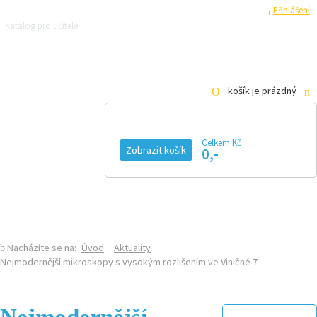
Registrace
Přihlášení
Katalog pro učitele
Zeptejte se přírodovědců
Razítková samoobsluha
Pro média
košík je prázdný
Celkem Kč
Zobrazit košík
0,-
KALENDÁŘ AKCÍ
MAGAZÍN
VIDEO
FOTOGALERIE
KE STAŽENÍ
E-SHOP
Nacházíte se na:
Úvod
Aktuality
Nejmodernější mikroskopy s vysokým rozlišením ve Viničné 7
Nejmodernější