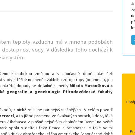
Je
za
úd
p
k
ůstem teploty vzduchu má v mnoha podobách
a dostupnost vody. V důsledku toho dochází k
ekosystém.
aženo klimatickou změnou a v současné době také čelí
 vody k těžbě nejméně kvalitního zdroje ropy (bitumenu), je i
konkrétní dopady se detailně zaměřily
Milada Matoušková a
cké geografie a geoekologie Přírodovědecké fakulty
Předp
ůvodů, z nichž zmíníme pár nejvýznačnějších. V celém povodí
zervací
, a to již od pramene ve Skalnatých horách, kde vytéká
ezera Athabasca v plošně největším chráněném území na světě
park spolu s deltou řeky Peace a Athabasca je také velmi
Pro
apř. kriticky ohroženého jeřába amerického (v současné době