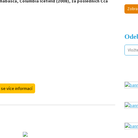
habasca, Columbia Icefield (2008), za posledních Cca
Zobra
Odeb
 se více informací