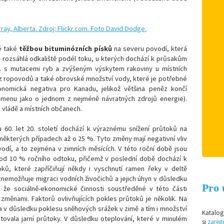
é také
těžbou bituminózních písků
na severu povodí, která
 rozsáhlá odkaliště podél toku, u kterých dochází k průsakům
j. s mutacemi ryb a zvýšeným výskytem rakoviny u místních
y z ropovodů a také obrovské množství vody, které je potřebné
onomická negativa pro Kanadu, jelikož většina peněz končí
umenu jako o jednom z nejméně návratných zdrojů energie).
 vládě a místních občanech.
 60. let 20. století dochází k výraznému snížení průtoků na
některých případech až o 25 %. Tyto změny mají negativní vliv
vodí, a to zejména v zimních měsících. V této roční době jsou
 pod 10 % ročního odtoku, přičemž v poslední době dochází k
ů, které zapříčiňují někdy i vyschnutí ramen řeky v deltě
nemožňuje migraci vodních živočichů a jejich úhyn v důsledku
Pro 
 že sociálně-ekonomické činnosti soustředěné v této části
změnami. Faktorů ovlivňujících pokles průtoků je několik. Na
 v důsledku poklesu sněhových srážek v zimě a tím i množství
Katalog 
tovala jarní průtoky. V důsledku oteplování, které v minulém
si
zaregi