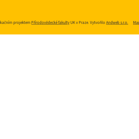
nikačním projektem
Přírodovědecké fakulty
UK v Praze. Vytvořilo
Andweb s.r.o.
Map