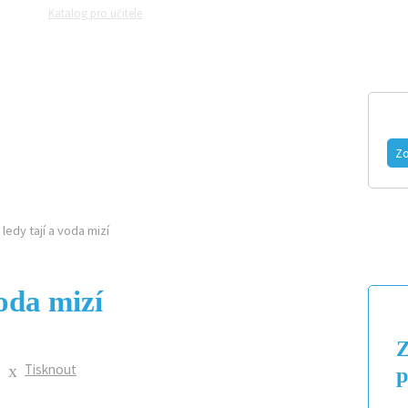
Katalog pro učitele
Zeptejte se přírodovědců
Razítková samoobslu
MAGAZÍN
VIDEO
FOTOGALERIE
Zo
ledy tají a voda mizí
oda mizí
Z
Tisknout
p