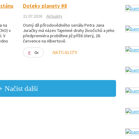
istánu
Doteky planety #8
21.07.2026
Aktuality
a na
Osmý díl přírodovědného seriálu Petra Jana
ChO) v
Juračky má název Tajemné druhy živočichů a jeho
. V
předpremiéra proběhne již příští úterý, 28.
jedno
července na Albertově.
0x
AKTUALITY
+ Načíst další