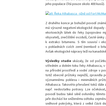
jeho populace čítá pouze okolo 400 kusů).
Z druhého konce je bohužel povodí znám
má výrazné negativní ekologické dopady -
ekotoxickýh látek do řeky (spojováno m
obyvatel), znečištění ovzduší, časté únik
k extrakci bitumenu. S tím souvisí i ek
v pokladnách cizích zemí (nemluvě o bit
Avšak ekologické nápravy leží na kanadské
Výsledky studie
ukázaly, že od počátku
středním a dolním toku řeky Athabasca, v 
na přírodní prostředí a vodní zdroje v po
totiž obecně průtoky nejnižší, zpravidla
významnému poklesu i minimálních průtok
Athabasca. Takovéto přerušení toků dále z
např. nedostatku potravy. Lze očekávat,
povodí budou také silně ovlivněny těmito 
jaře dochází ke sníženému odtoku zejména
sněhové pokrývky, která z velké části do