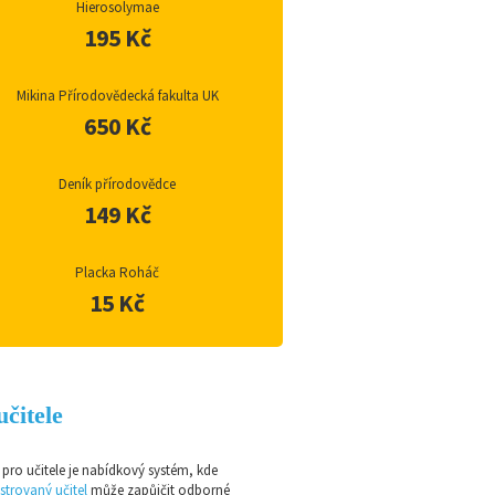
Hierosolymae
195 Kč
Mikina Přírodovědecká fakulta UK
650 Kč
Deník přírodovědce
149 Kč
Placka Roháč
15 Kč
učitele
pro učitele je nabídkový systém, kde
strovaný učitel
může zapůjčit odborné