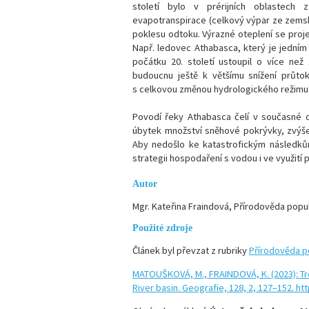
století bylo v prérijních oblastech 
evapotranspirace (celkový výpar ze zemsk
poklesu odtoku. Výrazné oteplení se proje
Např. ledovec Athabasca, který je jedním
počátku 20. století ustoupil o více n
budoucnu ještě k většímu snížení průtok
s celkovou změnou hydrologického režimu 
Povodí řeky Athabasca čelí v současné
úbytek množství sněhové pokrývky, zvýše
Aby nedošlo ke katastrofickým následků
strategii hospodaření s vodou i ve využit
Autor
Mgr. Kateřina Fraindová, Přírodověda popu
Použité zdroje
Článek byl převzat z rubriky
Přírodověda p
MATOUŠKOVÁ, M., FRAINDOVÁ, K. (2023): Tre
River basin. Geografie, 128, 2, 127–152. h