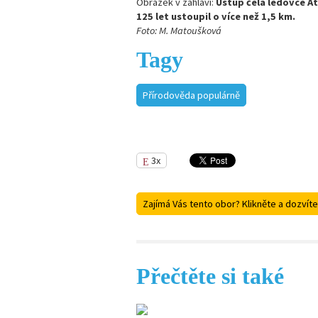
Obrázek v záhlaví:
Ústup čela ledovce At
125 let ustoupil o více než 1,5 km.
Foto: M. Matoušková
Tagy
Přírodověda populárně
3x
Zajímá Vás tento obor? Klikněte a dozvíte
Přečtěte si také