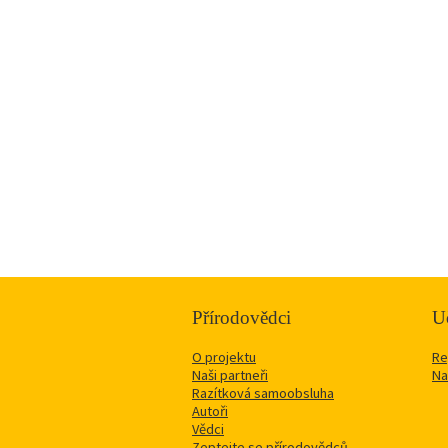
Přírodovědci
Uč
O projektu
Re
Naši partneři
Na
Razítková samoobsluha
Autoři
Vědci
Zeptejte se přírodovědců