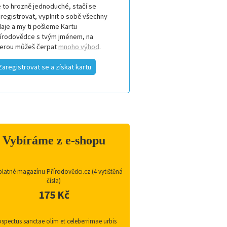
 to hrozně jednoduché, stačí se
registrovat, vyplnit o sobě všechny
aje a my ti pošleme Kartu
řírodovědce s tvým jménem, na
terou můžeš čerpat
mnoho výhod
.
Zaregistrovat se a získat kartu
Vybíráme z e-shopu
latné magazínu Přírodovědci.cz (4 vytištěná
čísla)
175 Kč
spectus sanctae olim et celeberrimae urbis