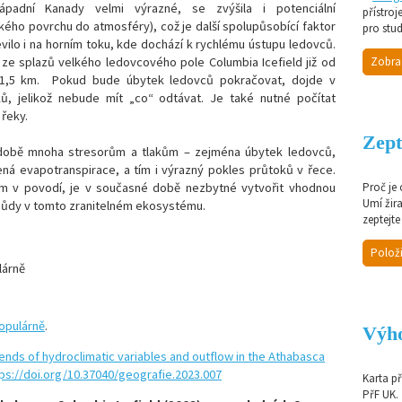
západní Kanady velmi výrazné, se zvýšila i potenciální
přístroj
ého povrchu do atmosféry), což je další spolupůsobící faktor
pro stud
vilo i na horním toku, kde dochází k rychlému ústupu ledovců.
Zobra
 ze splazů velkého ledovcového pole Columbia Icefield již od
ež 1,5 km. Pokud bude úbytek ledovců pokračovat, dojde v
ů, jelikož nebude mít „co“ odtávat. Je také nutné počítat
řeky.
Zept
 době mnoha stresorům a tlakům – zejména úbytek ledovců,
ná evapotranspirace, a tím i výrazný pokles průtoků v řece.
Proč je
m v povodí, je v současné době nezbytné vytvořit vhodnou
Umí žir
í půdy v tomto zranitelném ekosystému.
zeptejte
Položi
lárně
opulárně
.
Výho
nds of hydroclimatic variables and outflow in the Athabasca
ttps://doi.org/10.37040/geografie.2023.007
Karta p
PřF UK.