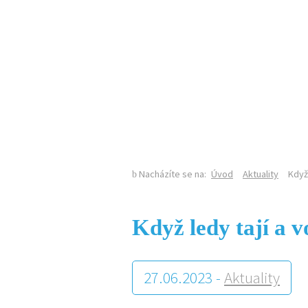
KALENDÁŘ AKCÍ
Nacházíte se na:
Úvod
Aktuality
Když 
Když ledy tají a v
27.06.2023 -
Aktuality