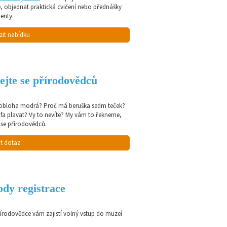
e, objednat praktická cvičení nebo přednášky
enty.
zit nabídku
ejte se přírodovědců
 obloha modrá? Proč má beruška sedm teček?
afa plavat? Vy to nevíte? My vám to řekneme,
 se přírodovědců.
t dotaz
dy registrace
řírodovědce vám zajistí volný vstup do muzeí