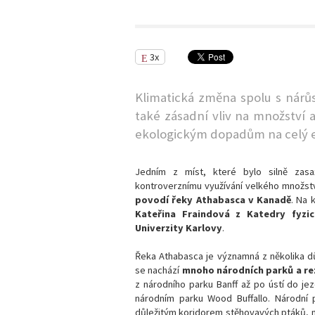
3x
Klimatická změna spolu s nár
také zásadní vliv na množství 
ekologickým dopadům na celý 
Jedním z míst, které bylo silně zas
kontroverznímu využívání velkého množství
povodí řeky Athabasca v Kanadě
. Na 
Kateřina Fraindová z Katedry fyzi
Univerzity Karlovy
.
Řeka Athabasca je významná z několika d
se nachází
mnoho národních parků a re
z národního parku Banff až po ústí do j
národním parku Wood Buffallo. Národní 
důležitým koridorem stěhovavých ptáků, n