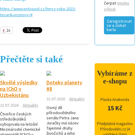
čerpat
mnoho
https://www.entospol.cz/hmyz-roku-2023-
výhod
.
tesarik-pizmovy/#
Zaregistrovat
se a získat
kartu
2x
Přečtěte si také
Vybíráme z
e-shopu
Skvělé výsledky
Doteky planety
na IChO v
#8
Uzbekistánu
21.07.2026
Aktuality
Placka Anakonda
21.07.2026
Aktuality
15 Kč
Osmý díl
přírodovědného
Čtveřice českých
seriálu Petra Jana
středoškoláků
Juračky má název
Předplatné magazínu
vybojovala na letošní
Tajemné druhy
Mezinárodní chemické
Přírodovědci.cz (4
živočichů a jeho
olympiádě (IChO) v
vytištěná čísla)