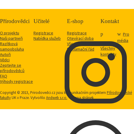
Přírodovědci
Učitelé
E-shop
Kontakt
O projektu
Registrace
Registrace
Pro
Naši partneři
Nabídka služeb
Otevírací doba
média
Razítková
Vše o nákupu
Všechny
samoobsluha
Reklamační řád
kontakty
Autoři
Vědci
Zeptejte se
přírodovědců
FAQ
Výhody registrace
Copyright © 2013, Prirodovedci.cz jsou komunikačním projektem
Přírodovědecké
fakulty
UK v Praze. Vytvořilo
Andweb s.r.o.
Mapa stránek