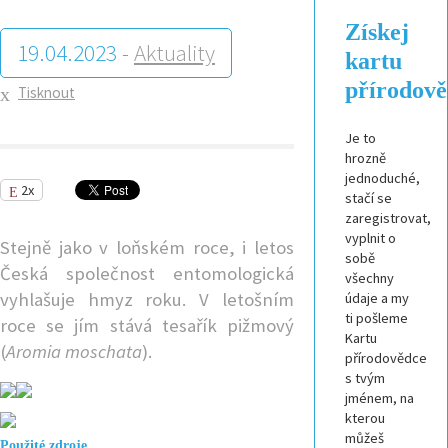
Získej
19.04.2023 -
Aktuality
kartu
přírodov
Tisknout
Je to
hrozně
jednoduché,
2x
stačí se
zaregistrovat,
vyplnit o
Stejně jako v loňském roce, i letos
sobě
Česká společnost entomologická
všechny
vyhlašuje hmyz roku. V letošním
údaje a my
ti pošleme
roce se jím stává tesařík pižmový
Kartu
(
Aromia moschata
).
přírodovědce
s tvým
jménem, na
kterou
můžeš
Použité zdroje