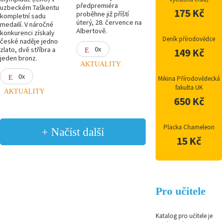
předpremiéra
uzbeckém Taškentu
175 Kč
proběhne již příští
kompletní sadu
úterý, 28. července na
medailí. V náročné
Albertově.
konkurenci získaly
Deník přírodovědce
české naděje jedno
0x
zlato, dvě stříbra a
149 Kč
jeden bronz.
AKTUALITY
0x
Mikina Přírodovědecká
fakulta UK
AKTUALITY
650 Kč
Placka Chameleon
+ Načíst další
15 Kč
Pro učitele
Katalog pro učitele je