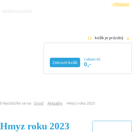
Registrace
Přihlášení
Katalog pro učitele
Zeptejte se přírodovědců
Razítková samoobsluha
Pro média
košík je prázdný
Celkem Kč
Zobrazit košík
0,-
KALENDÁŘ AKCÍ
MAGAZÍN
VIDEO
FOTOGALERIE
KE STAŽENÍ
E-SHOP
Nacházíte se na:
Úvod
Aktuality
Hmyz roku 2023
Hmyz roku 2023