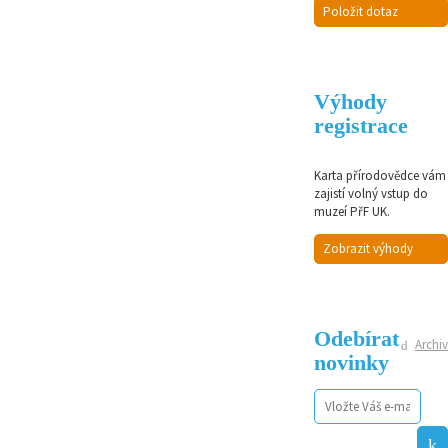
Položit dotaz
Výhody
registrace
Karta přírodovědce vám
zajistí volný vstup do
muzeí PřF UK.
Zobrazit výhody
Odebírat
Archiv
novinky