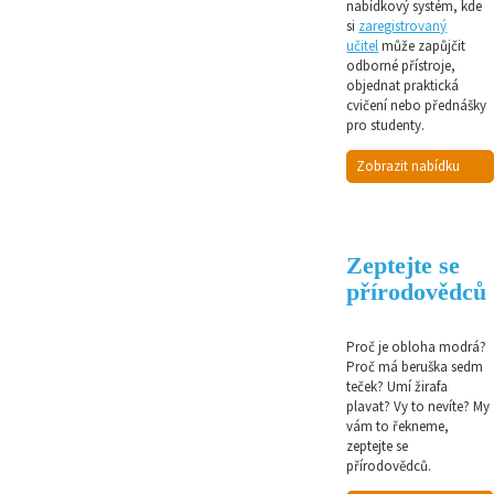
nabídkový systém, kde
si
zaregistrovaný
učitel
může zapůjčit
odborné přístroje,
objednat praktická
cvičení nebo přednášky
pro studenty.
Zobrazit nabídku
Zeptejte se
přírodovědců
Proč je obloha modrá?
Proč má beruška sedm
teček? Umí žirafa
plavat? Vy to nevíte? My
vám to řekneme,
zeptejte se
přírodovědců.