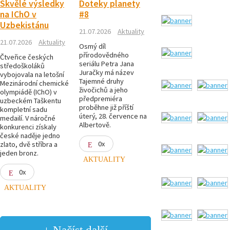
Skvělé výsledky
Doteky planety
na IChO v
#8
Uzbekistánu
21.07.2026
Aktuality
21.07.2026
Aktuality
Osmý díl
přírodovědného
Čtveřice českých
seriálu Petra Jana
středoškoláků
Juračky má název
vybojovala na letošní
Tajemné druhy
Mezinárodní chemické
živočichů a jeho
olympiádě (IChO) v
předpremiéra
uzbeckém Taškentu
proběhne již příští
kompletní sadu
úterý, 28. července na
medailí. V náročné
Albertově.
konkurenci získaly
české naděje jedno
0x
zlato, dvě stříbra a
jeden bronz.
AKTUALITY
0x
AKTUALITY
+ Načíst další