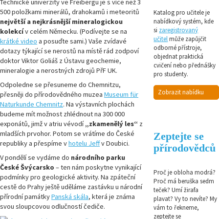
Technické univerzity ve Freibergu je s více než 3
500 položkami minerálů, drahokamů i meteoritů
Katalog pro učitele je
největší a nejkrásnější mineralogickou
nabídkový systém, kde
si
zaregistrovaný
kolekcí
v celém Německu. (Podívejte se na
učitel
může zapůjčit
krátké video
a posuďte sami.) Vaše zvídavé
odborné přístroje,
dotazy týkající se nerostů na místě rád zodpoví
objednat praktická
doktor Viktor Goliáš z Ústavu geochemie,
cvičení nebo přednášky
mineralogie a nerostných zdrojů PřF UK.
pro studenty.
Odpoledne se přesuneme do Chemnitzu,
Zobrazit nabídku
přesněji do přírodovědného muzea
Museum für
Naturkunde Chemnitz
. Na výstavních plochách
budeme mít možnost zhlédnout na 300 000
exponátů, jimž v atriu vévodí
„zkamenělý les“
z
mladších prvohor. Potom se vrátíme do České
Zeptejte se
republiky a přespíme v
hotelu Jeff
v Doubici.
přírodovědců
V pondělí se vydáme do
národního parku
České Švýcarsko
– ten nám poskytne vynikající
Proč je obloha modrá?
podmínky pro geologické aktivity. Na zpáteční
Proč má beruška sedm
cestě do Prahy ještě uděláme zastávku u národní
teček? Umí žirafa
přírodní památky
Panská skála
, která je známa
plavat? Vy to nevíte? My
svou sloupcovou odlučností čediče.
vám to řekneme,
zeptejte se