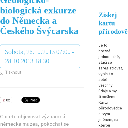
biologická exkurze
Získej
do Německa a
kartu
Českého Švýcarska
přírodov
Je to
Sobota, 26.10.2013 07:00 -
hrozně
jednoduché,
28.10.2013 18:30
stačí se
zaregistrovat,
Tisknout
vyplnit o
sobě
všechny
údaje a my
ti pošleme
0x
Kartu
přírodovědce
s tvým
Chcete objevovat významná
jménem, na
německá muzea, pokochat se
kterou