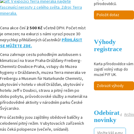
přírodovědců.
Položit dotaz
Cena akce činí
2 500 Kč
včetně DPH.
Počet míst
je omezen; na exkurzi s námi vyrazí pouze 30
nejrychleji přihlášených účastníků!
PŘIHLÁSIT
Výhody
SE MŮŽETE ZDE.
registrace
Cena zahrnuje cestu pohodlným autobusem s
klimatizací na trase Praha-Drážďany-Freiberg-
Karta přírodovědce vám
Chemnitz-Doubice-Praha, vstupy do Muzea
zajistí volný vstup do
hygieny v Dráždanech, muzea Terra mineralia ve
muzeí PřF UK.
Freibergu a Museum für Naturkunde Chemnitz,
ubytování v hotelu v okolí Drážďan, ubytování v
Zobrazit výhody
hotelu Jeff v Doubici, stravu a pitný režim po
dobu pobytu, průvodcovské služby a materiál na
přírodovědné aktivity v národním parku České
Švýcarsko.
Odebírat
Archiv
Pro účastníky jsou zajištěny obědové balíčky a
novinky
celodenní pitný režim. V ubytovacích zařízeních
nás čeká polopenze (večeře, snídaně).