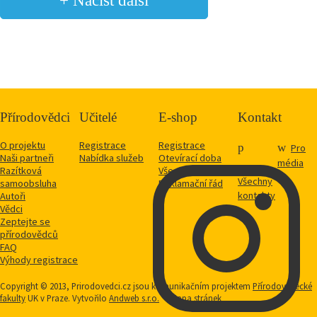
Přírodovědci
Učitelé
E-shop
Kontakt
O projektu
Registrace
Registrace
Pro
Naši partneři
Nabídka služeb
Otevírací doba
média
Razítková
Vše o nákupu
Všechny
samoobsluha
Reklamační řád
kontakty
Autoři
Vědci
Zeptejte se
přírodovědců
FAQ
Výhody registrace
Copyright © 2013, Prirodovedci.cz jsou komunikačním projektem
Přírodovědecké
fakulty
UK v Praze. Vytvořilo
Andweb s.r.o.
Mapa stránek