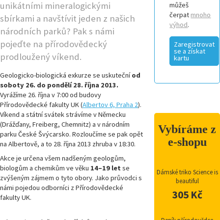
unikátními mineralogickými
můžeš
čerpat
mnoho
sbírkami a navštívit jeden z našich
výhod
.
národních parků? Pak s námi
pojeďte na přírodovědecký
Zaregistrovat
se a získat
prodloužený víkend.
kartu
Geologicko-biologická exkurze se uskuteční
od
soboty 26. do pondělí 28. října 2013.
Vyrážíme 26. října v 7:00 od budovy
Přírodovědecké fakulty UK (
Albertov 6, Praha 2
).
Víkend a státní svátek strávíme v Německu
(Drážďany, Freiberg, Chemnitz) a v národním
Vybíráme z
parku České Švýcarsko. Rozloučíme se pak opět
e-shopu
na Albertově, a to 28. října 2013 zhruba v 18:30.
Akce je určena všem nadšeným geologům,
biologům a chemikům ve věku
14–19 let
se
Dámské triko Science is
zvýšeným zájmem o tyto obory. Jako průvodci s
beautiful
námi pojedou odborníci z Přírodovědecké
305 Kč
fakulty UK.