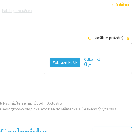
Registrace
Přihlášení
Katalog pro učitele
Zeptejte se přírodovědců
Razítková samoobsluha
Pro média
košík je prázdný
Celkem Kč
Zobrazit košík
0,-
KALENDÁŘ AKCÍ
MAGAZÍN
VIDEO
FOTOGALERIE
KE STAŽENÍ
E-SHOP
Nacházíte se na:
Úvod
Aktuality
Geologicko-biologická exkurze do Německa a Českého Švýcarska
Geologicko-