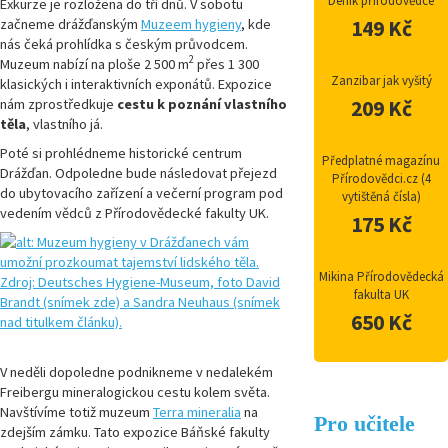
Deník přírodovědce
Exkurze je rozložena do tří dnů. V sobotu
začneme drážďanským
Muzeem hygieny
, kde
149 Kč
nás čeká prohlídka s českým průvodcem.
2
Muzeum nabízí na ploše 2 500 m
přes 1 300
Zanzibar jak vyšitý
klasických i interaktivních exponátů. Expozice
nám zprostředkuje
cestu k poznání vlastního
209 Kč
těla
, vlastního já.
Poté si prohlédneme historické centrum
Předplatné magazínu
Drážďan. Odpoledne bude následovat přejezd
Přírodovědci.cz (4
do ubytovacího zařízení a večerní program pod
vytištěná čísla)
vedením vědců z Přírodovědecké fakulty UK.
175 Kč
Mikina Přírodovědecká
fakulta UK
650 Kč
V neděli dopoledne
podnikneme
v nedalekém
Freibergu mineralogickou cestu kolem světa.
Navštívíme totiž muzeum
Terra mineralia
na
Pro učitele
zdejším zámku. Tato expozice Báňské fakulty