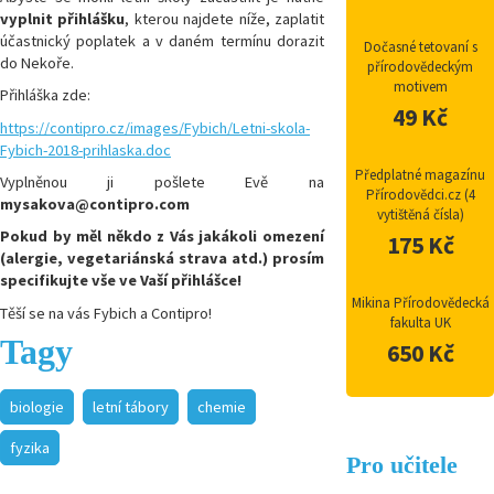
vyplnit přihlášku
, kterou najdete níže, zaplatit
účastnický poplatek a v daném termínu dorazit
Dočasné tetovaní s
do Nekoře.
přírodovědeckým
motivem
Přihláška zde:
49 Kč
https://contipro.cz/images/Fybich/Letni-skola-
Fybich-2018-prihlaska.doc
Předplatné magazínu
Vyplněnou ji pošlete Evě na
Přírodovědci.cz (4
mysakova@contipro.com
vytištěná čísla)
Pokud by měl někdo z Vás jakákoli omezení
175 Kč
(alergie, vegetariánská strava atd.) prosím
specifikujte vše ve Vaší přihlášce!
Mikina Přírodovědecká
Těší se na vás Fybich a Contipro!
fakulta UK
Tagy
650 Kč
biologie
letní tábory
chemie
fyzika
Pro učitele