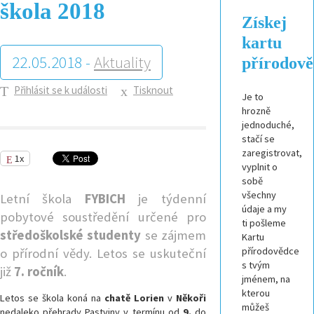
škola 2018
Získej
kartu
22.05.2018 -
Aktuality
přírodov
Přihlásit se k události
Tisknout
Je to
hrozně
jednoduché,
stačí se
zaregistrovat,
1x
vyplnit o
sobě
všechny
Letní škola
FYBICH
je týdenní
údaje a my
pobytové soustředění určené pro
ti pošleme
středoškolské studenty
se zájmem
Kartu
přírodovědce
o přírodní vědy. Letos se uskuteční
s tvým
již
7. ročník
.
jménem, na
kterou
Letos se škola koná na
chatě Lorien
v
Někoři
můžeš
nedaleko přehrady Pastviny v termínu od
9.
do