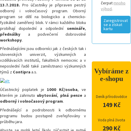
čerpat
mnoho
13.7.2018.
Pro účastníky je připraven pestrý
výhod
.
odborný i volnočasový program. Oborný
program se dělí na biologicko a chemicko-
Zaregistrovat
fyzikálně zaměřený blok. V rámci každého bloku
se a získat
probíhají dopolední a odpolední
semináře
,
kartu
přednášky
a podvečerní dobrovolné
workshopy
.
Přednášejícími jsou odborníci jak z českých tak i
slovenských univerzit, výzkumných a
vzdělávacích institutů, fakultních nemocnic a v
neposlední řadě také zaměstnanci výzkumných
Vybíráme z
týmů z
Contipra
a.s.
e-shopu
Účastnický poplatek je
1000
Kč/osoba
, ve
kterém je zahrnuto
ubytování
,
plná penze
a
Deník přírodovědce
odborný
i volnočasový program
.
149 Kč
Přednášející a podrobnosti k odbornému
programu budou postupně zveřejňovány v
Voda plná života
průběhu jara.
290 Kč
Abyste se mohli letní školy zúčastnit je nutné