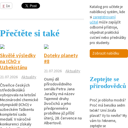
1x
Katalog pro učitele je
nabídkový systém, kde
si
zaregistrovaný
učitel
může zapůjčit
odborné přístroje,
Přečtěte si také
objednat praktická
cvičení nebo přednášky
pro studenty.
Zobrazit nabídku
Skvělé výsledky
Doteky planety
na IChO v
#8
Uzbekistánu
21.07.2026
Aktuality
21.07.2026
Aktuality
Zeptejte se
Osmý díl
přírodovědného
přírodovědců
Čtveřice českých
seriálu Petra Jana
středoškoláků
Juračky má název
vybojovala na letošní
Tajemné druhy
Mezinárodní chemické
Proč je obloha modrá?
živočichů a jeho
olympiádě (IChO) v
Proč má beruška sedm
předpremiéra
uzbeckém Taškentu
teček? Umí žirafa
proběhne již příští
kompletní sadu
plavat? Vy to nevíte? My
úterý, 28. července na
medailí. V náročné
vám to řekneme,
Albertově.
konkurenci získaly
zeptejte se