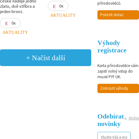
české naděje jedno
přírodovědců.
0x
zlato, dvě stříbra a
jeden bronz.
Položit dotaz
AKTUALITY
0x
AKTUALITY
Výhody
registrace
+ Načíst další
Karta přírodovědce vám
zajistí volný vstup do
muzeí PřF UK.
Zobrazit výhody
Odebírat
Archiv
novinky