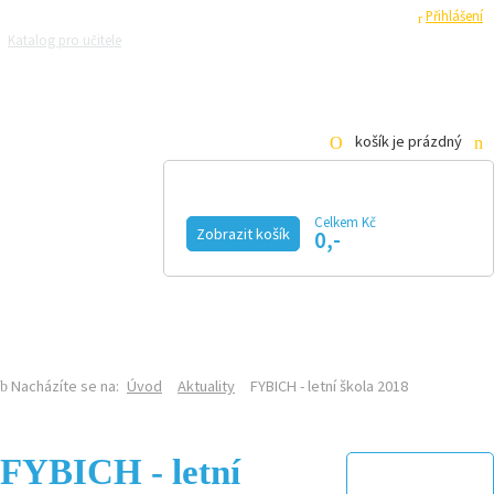
Registrace
Přihlášení
Katalog pro učitele
Zeptejte se přírodovědců
Razítková samoobsluha
Pro média
košík je prázdný
Celkem Kč
Zobrazit košík
0,-
KALENDÁŘ AKCÍ
MAGAZÍN
VIDEO
FOTOGALERIE
KE STAŽENÍ
E-SHOP
Nacházíte se na:
Úvod
Aktuality
FYBICH - letní škola 2018
FYBICH - letní