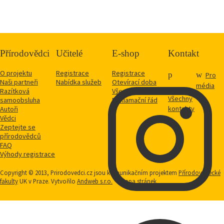
Přírodovědci
Učitelé
E-shop
Kontakt
O projektu
Registrace
Registrace
Pro
Naši partneři
Nabídka služeb
Otevírací doba
média
Razítková
Vše o nákupu
Všechny
samoobsluha
Reklamační řád
kontakty
Autoři
Vědci
Zeptejte se
přírodovědců
FAQ
Výhody registrace
Copyright © 2013, Prirodovedci.cz jsou komunikačním projektem
Přírodovědecké
fakulty
UK v Praze. Vytvořilo
Andweb s.r.o.
Mapa stránek